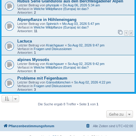
Rubus Serie Glandulosi aus den Berchtesgadener Alpen
Letzter Beitrag von
phytojule
«
Do Aug 06, 2026 5:34 am
Verfasst in
Welche Wildpflanze (Europa) ist das?
Antworten:
2
Alpenpflanze in Höhleneingang
Letzter Beitrag von
Spinnich
«
Mo Aug 03, 2026 5:47 pm
Verfasst in
Welche Wildpflanze (Europa) ist das?
Antworten:
11
1
2
Lactuca
Letzter Beitrag von
Kraichgauer
«
So Aug 02, 2026 9:47 pm
Verfasst in
Fragen und Diskussionen
Antworten:
1
alpines Myosotis
Letzter Beitrag von
Kraichgauer
«
So Aug 02, 2026 9:42 pm
Verfasst in
Welche Wildpflanze (Europa) ist das?
Antworten:
8
Probleme mit Feigenbaum
Letzter Beitrag von
Gänseblümchen
«
So Aug 02, 2026 4:22 pm
Verfasst in
Fragen und Diskussionen
Antworten:
3
Die Suche ergab 8 Treffer • Seite
1
von
1
Gehe zu
Pflanzenbestimmungsforum
Alle Zeiten sind
UTC+02:00