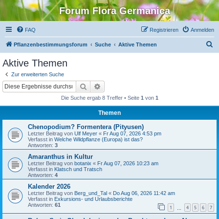
Forum Flora Germanica
FAQ
Registrieren
Anmelden
S
Pflanzenbestimmungsforum
Suche
Aktive Themen
u
Aktive Themen
c
Zur erweiterten Suche
h
Suche
Erweiterte Suche
e
Die Suche ergab 8 Treffer • Seite
1
von
1
Themen
Chenopodium? Formentera (Pityusen)
Letzter Beitrag von
Ulf Meyer
«
Fr Aug 07, 2026 4:53 pm
Verfasst in
Welche Wildpflanze (Europa) ist das?
Antworten:
3
Amaranthus in Kultur
Letzter Beitrag von
botanix
«
Fr Aug 07, 2026 10:23 am
Verfasst in
Klatsch und Tratsch
Antworten:
4
Kalender 2026
Letzter Beitrag von
Berg_und_Tal
«
Do Aug 06, 2026 11:42 am
Verfasst in
Exkursions- und Urlaubsberichte
Antworten:
61
1
4
5
6
7
…