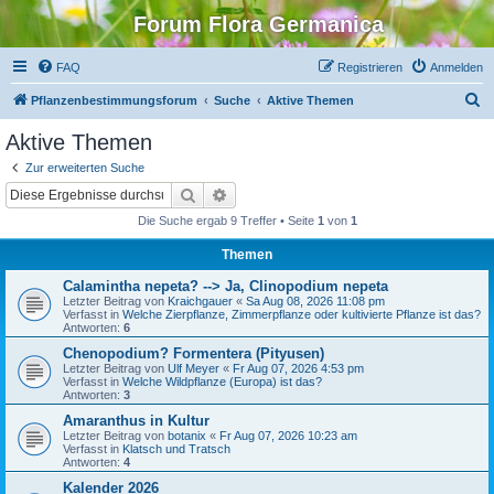
Forum Flora Germanica
FAQ
Registrieren
Anmelden
S
Pflanzenbestimmungsforum
Suche
Aktive Themen
u
Aktive Themen
c
Zur erweiterten Suche
h
Suche
Erweiterte Suche
e
Die Suche ergab 9 Treffer • Seite
1
von
1
Themen
Calamintha nepeta? --> Ja, Clinopodium nepeta
Letzter Beitrag von
Kraichgauer
«
Sa Aug 08, 2026 11:08 pm
Verfasst in
Welche Zierpflanze, Zimmerpflanze oder kultivierte Pflanze ist das?
Antworten:
6
Chenopodium? Formentera (Pityusen)
Letzter Beitrag von
Ulf Meyer
«
Fr Aug 07, 2026 4:53 pm
Verfasst in
Welche Wildpflanze (Europa) ist das?
Antworten:
3
Amaranthus in Kultur
Letzter Beitrag von
botanix
«
Fr Aug 07, 2026 10:23 am
Verfasst in
Klatsch und Tratsch
Antworten:
4
Kalender 2026