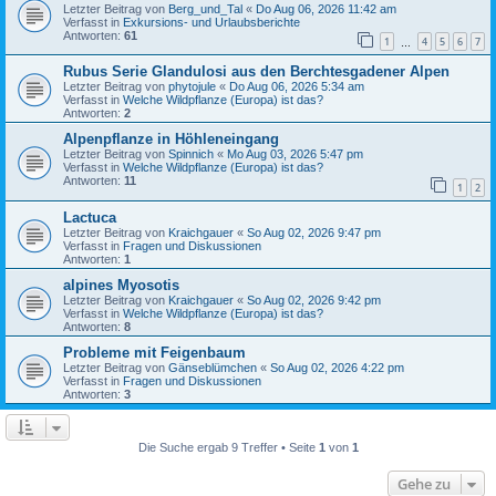
Letzter Beitrag von
Berg_und_Tal
«
Do Aug 06, 2026 11:42 am
Verfasst in
Exkursions- und Urlaubsberichte
Antworten:
61
1
4
5
6
7
…
Rubus Serie Glandulosi aus den Berchtesgadener Alpen
Letzter Beitrag von
phytojule
«
Do Aug 06, 2026 5:34 am
Verfasst in
Welche Wildpflanze (Europa) ist das?
Antworten:
2
Alpenpflanze in Höhleneingang
Letzter Beitrag von
Spinnich
«
Mo Aug 03, 2026 5:47 pm
Verfasst in
Welche Wildpflanze (Europa) ist das?
Antworten:
11
1
2
Lactuca
Letzter Beitrag von
Kraichgauer
«
So Aug 02, 2026 9:47 pm
Verfasst in
Fragen und Diskussionen
Antworten:
1
alpines Myosotis
Letzter Beitrag von
Kraichgauer
«
So Aug 02, 2026 9:42 pm
Verfasst in
Welche Wildpflanze (Europa) ist das?
Antworten:
8
Probleme mit Feigenbaum
Letzter Beitrag von
Gänseblümchen
«
So Aug 02, 2026 4:22 pm
Verfasst in
Fragen und Diskussionen
Antworten:
3
Die Suche ergab 9 Treffer • Seite
1
von
1
Gehe zu