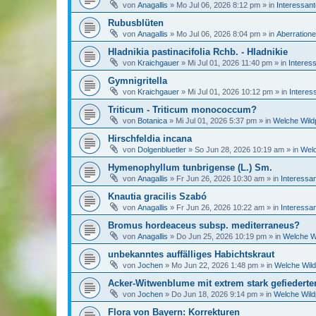
von
Anagallis
»
Mo Jul 06, 2026 8:12 pm
» in
Interessan
Rubusblüten
von
Anagallis
»
Mo Jul 06, 2026 8:04 pm
» in
Aberratione
Hladnikia pastinacifolia Rchb. - Hladnikie
von
Kraichgauer
»
Mi Jul 01, 2026 11:40 pm
» in
Interes
Gymnigritella
von
Kraichgauer
»
Mi Jul 01, 2026 10:12 pm
» in
Interes
Triticum - Triticum monococcum?
von
Botanica
»
Mi Jul 01, 2026 5:37 pm
» in
Welche Wildp
Hirschfeldia incana
von
Dolgenbluetler
»
So Jun 28, 2026 10:19 am
» in
Welc
Hymenophyllum tunbrigense (L.) Sm.
von
Anagallis
»
Fr Jun 26, 2026 10:30 am
» in
Interessa
Knautia gracilis Szabó
von
Anagallis
»
Fr Jun 26, 2026 10:22 am
» in
Interessa
Bromus hordeaceus subsp. mediterraneus?
von
Anagallis
»
Do Jun 25, 2026 10:19 pm
» in
Welche Wi
unbekanntes auffälliges Habichtskraut
von
Jochen
»
Mo Jun 22, 2026 1:48 pm
» in
Welche Wild
Acker-Witwenblume mit extrem stark gefiederten
von
Jochen
»
Do Jun 18, 2026 9:14 pm
» in
Welche Wild
Flora von Bayern: Korrekturen