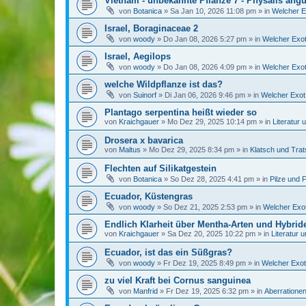
Vietnam - unbekannte Pflanze 7 - Physalis angu
von
Botanica
»
Sa Jan 10, 2026 11:08 pm
» in
Welcher E
Israel, Boraginaceae 2
von
woody
»
Do Jan 08, 2026 5:27 pm
» in
Welcher Exot
Israel, Aegilops
von
woody
»
Do Jan 08, 2026 4:09 pm
» in
Welcher Exot
welche Wildpflanze ist das?
von
Suinorf
»
Di Jan 06, 2026 9:46 pm
» in
Welcher Exot 
Plantago serpentina heißt wieder so
von
Kraichgauer
»
Mo Dez 29, 2025 10:14 pm
» in
Literatur
Drosera x bavarica
von
Maltus
»
Mo Dez 29, 2025 8:34 pm
» in
Klatsch und Tra
Flechten auf Silikatgestein
von
Botanica
»
So Dez 28, 2025 4:41 pm
» in
Pilze und 
Ecuador, Küstengras
von
woody
»
So Dez 21, 2025 2:53 pm
» in
Welcher Exot
Endlich Klarheit über Mentha-Arten und Hybrid
von
Kraichgauer
»
Sa Dez 20, 2025 10:22 pm
» in
Literatur 
Ecuador, ist das ein Süßgras?
von
woody
»
Fr Dez 19, 2025 8:49 pm
» in
Welcher Exot
zu viel Kraft bei Cornus sanguinea
von
Manfrid
»
Fr Dez 19, 2025 6:32 pm
» in
Aberrationen