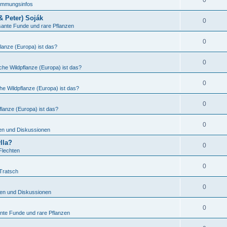
0
timmungsinfos
& Peter) Soják
0
sante Funde und rare Pflanzen
0
lanze (Europa) ist das?
0
che Wildpflanze (Europa) ist das?
0
he Wildpflanze (Europa) ist das?
0
lanze (Europa) ist das?
0
en und Diskussionen
lla?
0
Flechten
0
Tratsch
0
en und Diskussionen
0
nte Funde und rare Pflanzen