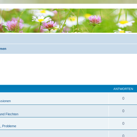
emen
ANTWORTEN
0
ssionen
0
 und Flechten
0
k, Probleme
0