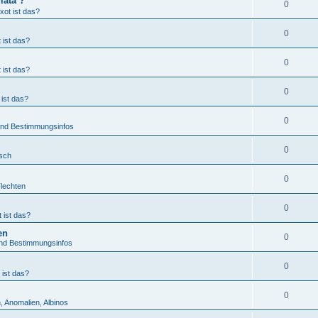
lata ?
0
xot ist das?
0
 ist das?
0
 ist das?
0
ist das?
0
 und Bestimmungsinfos
0
tsch
0
Flechten
0
 ist das?
en
0
und Bestimmungsinfos
0
 ist das?
0
, Anomalien, Albinos