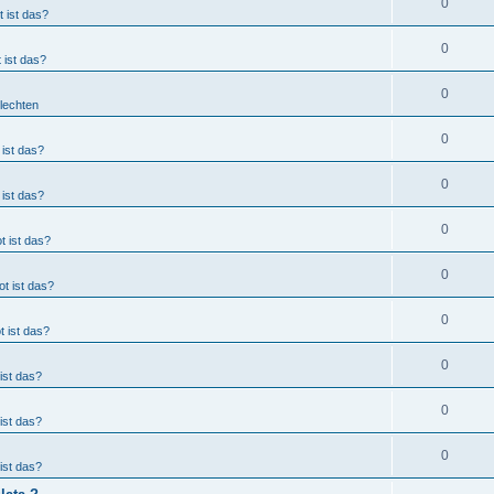
0
 ist das?
0
 ist das?
0
Flechten
0
ist das?
0
ist das?
0
t ist das?
0
t ist das?
0
 ist das?
0
ist das?
0
ist das?
0
ist das?