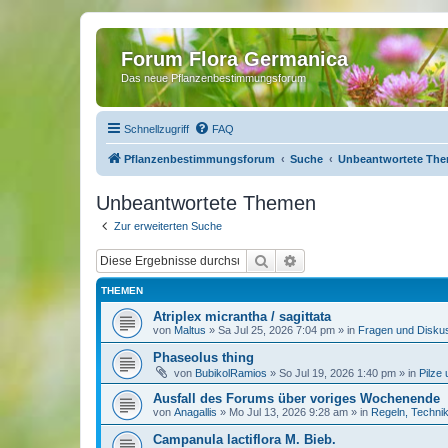
Forum Flora Germanica
Das neue Pflanzenbestimmungsforum
Schnellzugriff
FAQ
Pflanzenbestimmungsforum
Suche
Unbeantwortete Th
Unbeantwortete Themen
Zur erweiterten Suche
Suche
Erweiterte Suche
THEMEN
Atriplex micrantha / sagittata
von
Maltus
»
Sa Jul 25, 2026 7:04 pm
» in
Fragen und Disku
Phaseolus thing
von
BubikolRamios
»
So Jul 19, 2026 1:40 pm
» in
Pilze
Ausfall des Forums über voriges Wochenende
von
Anagallis
»
Mo Jul 13, 2026 9:28 am
» in
Regeln, Techni
Campanula lactiflora M. Bieb.