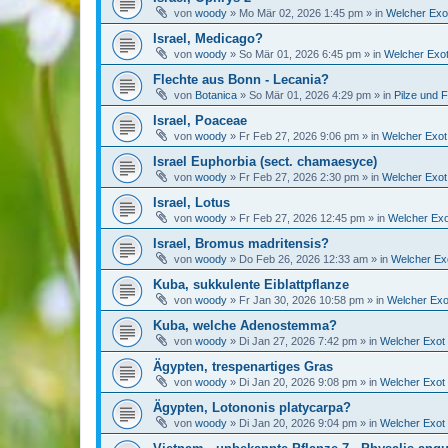
von
woody
»
Mo Mär 02, 2026 1:45 pm
» in
Welcher Exot
Israel, Medicago?
von
woody
»
So Mär 01, 2026 6:45 pm
» in
Welcher Exot
Flechte aus Bonn - Lecania?
von
Botanica
»
So Mär 01, 2026 4:29 pm
» in
Pilze und 
Israel, Poaceae
von
woody
»
Fr Feb 27, 2026 9:06 pm
» in
Welcher Exot 
Israel Euphorbia (sect. chamaesyce)
von
woody
»
Fr Feb 27, 2026 2:30 pm
» in
Welcher Exot 
Israel, Lotus
von
woody
»
Fr Feb 27, 2026 12:45 pm
» in
Welcher Exo
Israel, Bromus madritensis?
von
woody
»
Do Feb 26, 2026 12:33 am
» in
Welcher Exo
Kuba, sukkulente Eiblattpflanze
von
woody
»
Fr Jan 30, 2026 10:58 pm
» in
Welcher Exot
Kuba, welche Adenostemma?
von
woody
»
Di Jan 27, 2026 7:42 pm
» in
Welcher Exot 
Ägypten, trespenartiges Gras
von
woody
»
Di Jan 20, 2026 9:08 pm
» in
Welcher Exot 
Ägypten, Lotononis platycarpa?
von
woody
»
Di Jan 20, 2026 9:04 pm
» in
Welcher Exot 