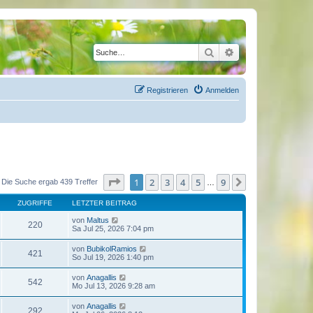
Suche
Erweiterte Suche
Registrieren
Anmelden
Seite
1
von
9
1
2
3
4
5
9
Nächste
Die Suche ergab 439 Treffer
…
ZUGRIFFE
LETZTER BEITRAG
von
Maltus
220
Sa Jul 25, 2026 7:04 pm
von
BubikolRamios
421
So Jul 19, 2026 1:40 pm
von
Anagallis
542
Mo Jul 13, 2026 9:28 am
von
Anagallis
292