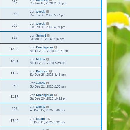
987
Sa Jan 10, 2026 11:08 pm
von
woody
934
Do Jan 08, 2026 5:27 pm
von
woody
919
Do Jan 08, 2026 4:09 pm
von
Suinorf
927
Di Jan 06, 2026 9:46 pm
von
Kraichgauer
1403
Mo Dez 29, 2025 10:14 pm
von
Maltus
1461
Mo Dez 29, 2025 8:34 pm
von
Botanica
1187
So Dez 28, 2025 4:41 pm
von
woody
829
So Dez 21, 2025 2:53 pm
von
Kraichgauer
1416
Sa Dez 20, 2025 10:22 pm
von
woody
806
Fr Dez 19, 2025 8:49 pm
von
Manfrid
1745
Fr Dez 19, 2025 6:32 pm