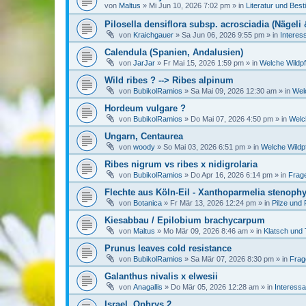
von
Maltus
»
Mi Jun 10, 2026 7:02 pm
» in
Literatur und Bes
Pilosella densiflora subsp. acrosciadia (Nägeli 
von
Kraichgauer
»
Sa Jun 06, 2026 9:55 pm
» in
Interes
Calendula (Spanien, Andalusien)
von
JarJar
»
Fr Mai 15, 2026 1:59 pm
» in
Welche Wildpf
Wild ribes ? --> Ribes alpinum
von
BubikolRamios
»
Sa Mai 09, 2026 12:30 am
» in
Wel
Hordeum vulgare ?
von
BubikolRamios
»
Do Mai 07, 2026 4:50 pm
» in
Welc
Ungarn, Centaurea
von
woody
»
So Mai 03, 2026 6:51 pm
» in
Welche Wildpf
Ribes nigrum vs ribes x nidigrolaria
von
BubikolRamios
»
Do Apr 16, 2026 6:14 pm
» in
Frag
Flechte aus Köln-Eil - Xanthoparmelia stenophy
von
Botanica
»
Fr Mär 13, 2026 12:24 pm
» in
Pilze und 
Kiesabbau / Epilobium brachycarpum
von
Maltus
»
Mo Mär 09, 2026 8:46 am
» in
Klatsch und 
Prunus leaves cold resistance
von
BubikolRamios
»
Sa Mär 07, 2026 8:30 pm
» in
Frag
Galanthus nivalis x elwesii
von
Anagallis
»
Do Mär 05, 2026 12:28 am
» in
Interessa
Israel, Ophrys 2