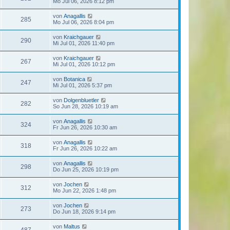
Mo Jul 06, 2026 8:12 pm
von
Anagallis
285
Mo Jul 06, 2026 8:04 pm
von
Kraichgauer
290
Mi Jul 01, 2026 11:40 pm
von
Kraichgauer
267
Mi Jul 01, 2026 10:12 pm
von
Botanica
247
Mi Jul 01, 2026 5:37 pm
von
Dolgenbluetler
282
So Jun 28, 2026 10:19 am
von
Anagallis
324
Fr Jun 26, 2026 10:30 am
von
Anagallis
318
Fr Jun 26, 2026 10:22 am
von
Anagallis
298
Do Jun 25, 2026 10:19 pm
von
Jochen
312
Mo Jun 22, 2026 1:48 pm
von
Jochen
273
Do Jun 18, 2026 9:14 pm
von
Maltus