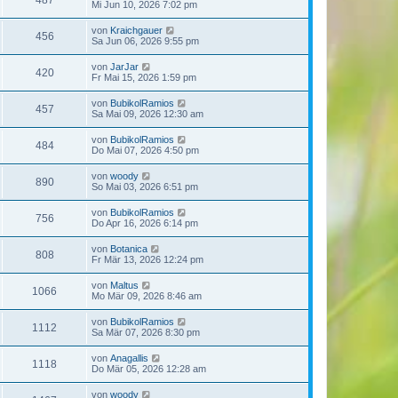
487
Mi Jun 10, 2026 7:02 pm
von
Kraichgauer
456
Sa Jun 06, 2026 9:55 pm
von
JarJar
420
Fr Mai 15, 2026 1:59 pm
von
BubikolRamios
457
Sa Mai 09, 2026 12:30 am
von
BubikolRamios
484
Do Mai 07, 2026 4:50 pm
von
woody
890
So Mai 03, 2026 6:51 pm
von
BubikolRamios
756
Do Apr 16, 2026 6:14 pm
von
Botanica
808
Fr Mär 13, 2026 12:24 pm
von
Maltus
1066
Mo Mär 09, 2026 8:46 am
von
BubikolRamios
1112
Sa Mär 07, 2026 8:30 pm
von
Anagallis
1118
Do Mär 05, 2026 12:28 am
von
woody