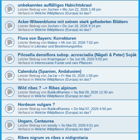
unbekanntes auffälliges Habichtskraut
Letzter Beitrag von
Jochen
«
Mo Jun 22, 2026 1:48 pm
Verfasst in
Welche Wildpflanze (Europa) ist das?
Acker-Witwenblume mit extrem stark gefiederten Blättern
Letzter Beitrag von
Jochen
«
Do Jun 18, 2026 9:14 pm
Verfasst in
Welche Wildpflanze (Europa) ist das?
Flora von Bayern: Korrekturen
Letzter Beitrag von
Maltus
«
Mi Jun 10, 2026 7:02 pm
Verfasst in
Literatur und Bestimmungsinfos
Pilosella densiflora subsp. acrosciadia (Nägeli & Peter) Soják
Letzter Beitrag von
Kraichgauer
«
Sa Jun 06, 2026 9:55 pm
Verfasst in
Interessante Funde und rare Pflanzen
Calendula (Spanien, Andalusien)
Letzter Beitrag von
JarJar
«
Fr Mai 15, 2026 1:59 pm
Verfasst in
Welche Wildpflanze (Europa) ist das?
Wild ribes ? --> Ribes alpinum
Letzter Beitrag von
BubikolRamios
«
Sa Mai 09, 2026 12:30 am
Verfasst in
Welche Wildpflanze (Europa) ist das?
Hordeum vulgare ?
Letzter Beitrag von
BubikolRamios
«
Do Mai 07, 2026 4:50 pm
Verfasst in
Welche Wildpflanze (Europa) ist das?
Ungarn, Centaurea
Letzter Beitrag von
woody
«
So Mai 03, 2026 6:51 pm
Verfasst in
Welche Wildpflanze (Europa) ist das?
Ribes nigrum vs ribes x nidigrolaria