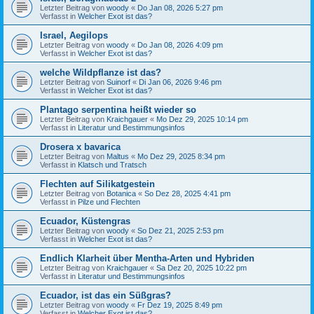
Letzter Beitrag von
woody
«
Do Jan 08, 2026 5:27 pm
Verfasst in
Welcher Exot ist das?
Israel, Aegilops
Letzter Beitrag von
woody
«
Do Jan 08, 2026 4:09 pm
Verfasst in
Welcher Exot ist das?
welche Wildpflanze ist das?
Letzter Beitrag von
Suinorf
«
Di Jan 06, 2026 9:46 pm
Verfasst in
Welcher Exot ist das?
Plantago serpentina heißt wieder so
Letzter Beitrag von
Kraichgauer
«
Mo Dez 29, 2025 10:14 pm
Verfasst in
Literatur und Bestimmungsinfos
Drosera x bavarica
Letzter Beitrag von
Maltus
«
Mo Dez 29, 2025 8:34 pm
Verfasst in
Klatsch und Tratsch
Flechten auf Silikatgestein
Letzter Beitrag von
Botanica
«
So Dez 28, 2025 4:41 pm
Verfasst in
Pilze und Flechten
Ecuador, Küstengras
Letzter Beitrag von
woody
«
So Dez 21, 2025 2:53 pm
Verfasst in
Welcher Exot ist das?
Endlich Klarheit über Mentha-Arten und Hybriden
Letzter Beitrag von
Kraichgauer
«
Sa Dez 20, 2025 10:22 pm
Verfasst in
Literatur und Bestimmungsinfos
Ecuador, ist das ein Süßgras?
Letzter Beitrag von
woody
«
Fr Dez 19, 2025 8:49 pm
Verfasst in
Welcher Exot ist das?