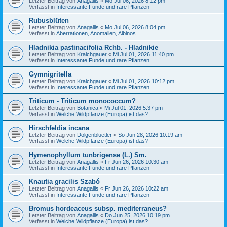
Letzter Beitrag von
Anagallis
«
Mo Jul 06, 2026 8:12 pm
Verfasst in
Interessante Funde und rare Pflanzen
Rubusblüten
Letzter Beitrag von
Anagallis
«
Mo Jul 06, 2026 8:04 pm
Verfasst in
Aberrationen, Anomalien, Albinos
Hladnikia pastinacifolia Rchb. - Hladnikie
Letzter Beitrag von
Kraichgauer
«
Mi Jul 01, 2026 11:40 pm
Verfasst in
Interessante Funde und rare Pflanzen
Gymnigritella
Letzter Beitrag von
Kraichgauer
«
Mi Jul 01, 2026 10:12 pm
Verfasst in
Interessante Funde und rare Pflanzen
Triticum - Triticum monococcum?
Letzter Beitrag von
Botanica
«
Mi Jul 01, 2026 5:37 pm
Verfasst in
Welche Wildpflanze (Europa) ist das?
Hirschfeldia incana
Letzter Beitrag von
Dolgenbluetler
«
So Jun 28, 2026 10:19 am
Verfasst in
Welche Wildpflanze (Europa) ist das?
Hymenophyllum tunbrigense (L.) Sm.
Letzter Beitrag von
Anagallis
«
Fr Jun 26, 2026 10:30 am
Verfasst in
Interessante Funde und rare Pflanzen
Knautia gracilis Szabó
Letzter Beitrag von
Anagallis
«
Fr Jun 26, 2026 10:22 am
Verfasst in
Interessante Funde und rare Pflanzen
Bromus hordeaceus subsp. mediterraneus?
Letzter Beitrag von
Anagallis
«
Do Jun 25, 2026 10:19 pm
Verfasst in
Welche Wildpflanze (Europa) ist das?