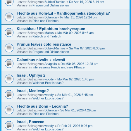
Letzter Beitrag von
BubikolRamios
«
Do Apr 16, 2026 6:14 pm
Verfasst in
Fragen und Diskussionen
Flechte aus Köln-Eil - Xanthoparmelia stenophylla?
Letzter Beitrag von
Botanica
«
Fr Mär 13, 2026 12:24 pm
Verfasst in
Pilze und Flechten
Kiesabbau / Epilobium brachycarpum
Letzter Beitrag von
Maltus
«
Mo Mär 09, 2026 8:46 am
Verfasst in
Klatsch und Tratsch
Prunus leaves cold resistance
Letzter Beitrag von
BubikolRamios
«
Sa Mär 07, 2026 8:30 pm
Verfasst in
Fragen und Diskussionen
Galanthus nivalis x elwesii
Letzter Beitrag von
Anagallis
«
Do Mär 05, 2026 12:28 am
Verfasst in
Interessante Funde und rare Pflanzen
Israel, Ophrys 2
Letzter Beitrag von
woody
«
Mo Mär 02, 2026 1:45 pm
Verfasst in
Welcher Exot ist das?
Israel, Medicago?
Letzter Beitrag von
woody
«
So Mär 01, 2026 6:45 pm
Verfasst in
Welcher Exot ist das?
Flechte aus Bonn - Lecania?
Letzter Beitrag von
Botanica
«
So Mär 01, 2026 4:29 pm
Verfasst in
Pilze und Flechten
Israel, Poaceae
Letzter Beitrag von
woody
«
Fr Feb 27, 2026 9:06 pm
Verfasst in
Welcher Exot ist das?