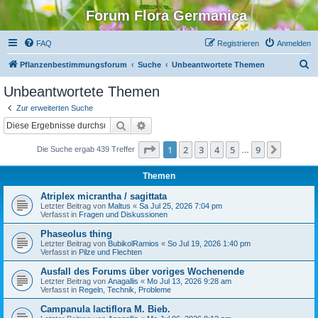
Forum Flora Germanica
FAQ
Registrieren
Anmelden
S
Pflanzenbestimmungsforum
Suche
Unbeantwortete Themen
u
Unbeantwortete Themen
c
Zur erweiterten Suche
h
Suche
Erweiterte Suche
e
Seite
1
von
9
1
2
3
4
5
9
Nächst
Die Suche ergab 439 Treffer
…
Themen
Atriplex micrantha / sagittata
Letzter Beitrag von
Maltus
«
Sa Jul 25, 2026 7:04 pm
Verfasst in
Fragen und Diskussionen
Phaseolus thing
Letzter Beitrag von
BubikolRamios
«
So Jul 19, 2026 1:40 pm
Verfasst in
Pilze und Flechten
Ausfall des Forums über voriges Wochenende
Letzter Beitrag von
Anagallis
«
Mo Jul 13, 2026 9:28 am
Verfasst in
Regeln, Technik, Probleme
Campanula lactiflora M. Bieb.