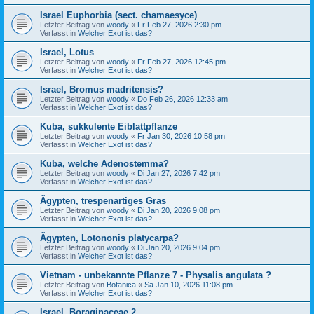
Israel Euphorbia (sect. chamaesyce)
Letzter Beitrag von
woody
«
Fr Feb 27, 2026 2:30 pm
Verfasst in
Welcher Exot ist das?
Israel, Lotus
Letzter Beitrag von
woody
«
Fr Feb 27, 2026 12:45 pm
Verfasst in
Welcher Exot ist das?
Israel, Bromus madritensis?
Letzter Beitrag von
woody
«
Do Feb 26, 2026 12:33 am
Verfasst in
Welcher Exot ist das?
Kuba, sukkulente Eiblattpflanze
Letzter Beitrag von
woody
«
Fr Jan 30, 2026 10:58 pm
Verfasst in
Welcher Exot ist das?
Kuba, welche Adenostemma?
Letzter Beitrag von
woody
«
Di Jan 27, 2026 7:42 pm
Verfasst in
Welcher Exot ist das?
Ägypten, trespenartiges Gras
Letzter Beitrag von
woody
«
Di Jan 20, 2026 9:08 pm
Verfasst in
Welcher Exot ist das?
Ägypten, Lotononis platycarpa?
Letzter Beitrag von
woody
«
Di Jan 20, 2026 9:04 pm
Verfasst in
Welcher Exot ist das?
Vietnam - unbekannte Pflanze 7 - Physalis angulata ?
Letzter Beitrag von
Botanica
«
Sa Jan 10, 2026 11:08 pm
Verfasst in
Welcher Exot ist das?
Israel, Boraginaceae 2