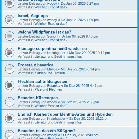
Letzter Beitrag von
woody
«
Do Jan 08, 2026 5:27 pm
Verfasst in
Welcher Exot ist das?
Israel, Aegilops
Letzter Beitrag von
woody
«
Do Jan 08, 2026 4:09 pm
Verfasst in
Welcher Exot ist das?
welche Wildpflanze ist das?
Letzter Beitrag von
Suinorf
«
Di Jan 06, 2026 9:46 pm
Verfasst in
Welcher Exot ist das?
Plantago serpentina heißt wieder so
Letzter Beitrag von
Kraichgauer
«
Mo Dez 29, 2025 10:14 pm
Verfasst in
Literatur und Bestimmungsinfos
Drosera x bavarica
Letzter Beitrag von
Maltus
«
Mo Dez 29, 2025 8:34 pm
Verfasst in
Klatsch und Tratsch
Flechten auf Silikatgestein
Letzter Beitrag von
Botanica
«
So Dez 28, 2025 4:41 pm
Verfasst in
Pilze und Flechten
Ecuador, Küstengras
Letzter Beitrag von
woody
«
So Dez 21, 2025 2:53 pm
Verfasst in
Welcher Exot ist das?
Endlich Klarheit über Mentha-Arten und Hybriden
Letzter Beitrag von
Kraichgauer
«
Sa Dez 20, 2025 10:22 pm
Verfasst in
Literatur und Bestimmungsinfos
Ecuador, ist das ein Süßgras?
Letzter Beitrag von
woody
«
Fr Dez 19, 2025 8:49 pm
Verfasst in
Welcher Exot ist das?