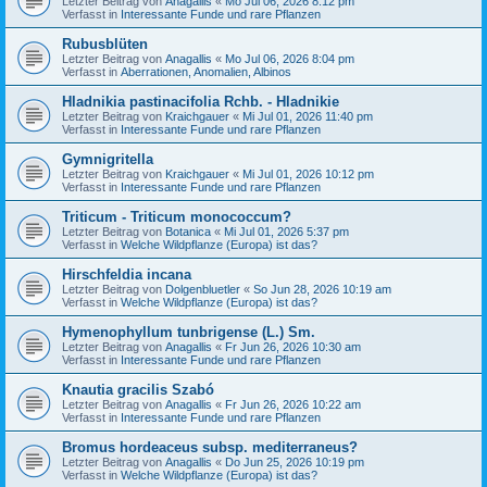
Letzter Beitrag von
Anagallis
«
Mo Jul 06, 2026 8:12 pm
Verfasst in
Interessante Funde und rare Pflanzen
Rubusblüten
Letzter Beitrag von
Anagallis
«
Mo Jul 06, 2026 8:04 pm
Verfasst in
Aberrationen, Anomalien, Albinos
Hladnikia pastinacifolia Rchb. - Hladnikie
Letzter Beitrag von
Kraichgauer
«
Mi Jul 01, 2026 11:40 pm
Verfasst in
Interessante Funde und rare Pflanzen
Gymnigritella
Letzter Beitrag von
Kraichgauer
«
Mi Jul 01, 2026 10:12 pm
Verfasst in
Interessante Funde und rare Pflanzen
Triticum - Triticum monococcum?
Letzter Beitrag von
Botanica
«
Mi Jul 01, 2026 5:37 pm
Verfasst in
Welche Wildpflanze (Europa) ist das?
Hirschfeldia incana
Letzter Beitrag von
Dolgenbluetler
«
So Jun 28, 2026 10:19 am
Verfasst in
Welche Wildpflanze (Europa) ist das?
Hymenophyllum tunbrigense (L.) Sm.
Letzter Beitrag von
Anagallis
«
Fr Jun 26, 2026 10:30 am
Verfasst in
Interessante Funde und rare Pflanzen
Knautia gracilis Szabó
Letzter Beitrag von
Anagallis
«
Fr Jun 26, 2026 10:22 am
Verfasst in
Interessante Funde und rare Pflanzen
Bromus hordeaceus subsp. mediterraneus?
Letzter Beitrag von
Anagallis
«
Do Jun 25, 2026 10:19 pm
Verfasst in
Welche Wildpflanze (Europa) ist das?