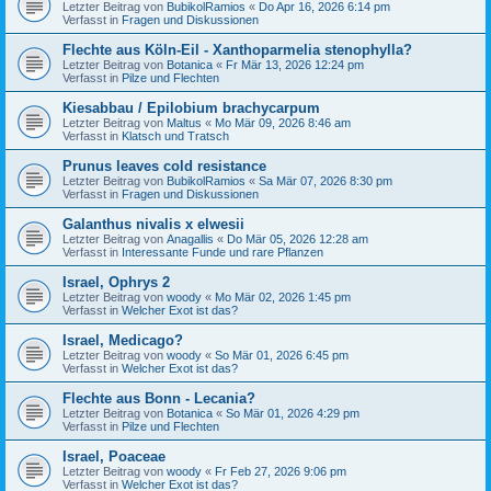
Letzter Beitrag von
BubikolRamios
«
Do Apr 16, 2026 6:14 pm
Verfasst in
Fragen und Diskussionen
Flechte aus Köln-Eil - Xanthoparmelia stenophylla?
Letzter Beitrag von
Botanica
«
Fr Mär 13, 2026 12:24 pm
Verfasst in
Pilze und Flechten
Kiesabbau / Epilobium brachycarpum
Letzter Beitrag von
Maltus
«
Mo Mär 09, 2026 8:46 am
Verfasst in
Klatsch und Tratsch
Prunus leaves cold resistance
Letzter Beitrag von
BubikolRamios
«
Sa Mär 07, 2026 8:30 pm
Verfasst in
Fragen und Diskussionen
Galanthus nivalis x elwesii
Letzter Beitrag von
Anagallis
«
Do Mär 05, 2026 12:28 am
Verfasst in
Interessante Funde und rare Pflanzen
Israel, Ophrys 2
Letzter Beitrag von
woody
«
Mo Mär 02, 2026 1:45 pm
Verfasst in
Welcher Exot ist das?
Israel, Medicago?
Letzter Beitrag von
woody
«
So Mär 01, 2026 6:45 pm
Verfasst in
Welcher Exot ist das?
Flechte aus Bonn - Lecania?
Letzter Beitrag von
Botanica
«
So Mär 01, 2026 4:29 pm
Verfasst in
Pilze und Flechten
Israel, Poaceae
Letzter Beitrag von
woody
«
Fr Feb 27, 2026 9:06 pm
Verfasst in
Welcher Exot ist das?