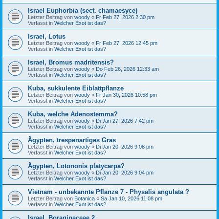
Israel Euphorbia (sect. chamaesyce)
Letzter Beitrag von
woody
«
Fr Feb 27, 2026 2:30 pm
Verfasst in
Welcher Exot ist das?
Israel, Lotus
Letzter Beitrag von
woody
«
Fr Feb 27, 2026 12:45 pm
Verfasst in
Welcher Exot ist das?
Israel, Bromus madritensis?
Letzter Beitrag von
woody
«
Do Feb 26, 2026 12:33 am
Verfasst in
Welcher Exot ist das?
Kuba, sukkulente Eiblattpflanze
Letzter Beitrag von
woody
«
Fr Jan 30, 2026 10:58 pm
Verfasst in
Welcher Exot ist das?
Kuba, welche Adenostemma?
Letzter Beitrag von
woody
«
Di Jan 27, 2026 7:42 pm
Verfasst in
Welcher Exot ist das?
Ägypten, trespenartiges Gras
Letzter Beitrag von
woody
«
Di Jan 20, 2026 9:08 pm
Verfasst in
Welcher Exot ist das?
Ägypten, Lotononis platycarpa?
Letzter Beitrag von
woody
«
Di Jan 20, 2026 9:04 pm
Verfasst in
Welcher Exot ist das?
Vietnam - unbekannte Pflanze 7 - Physalis angulata ?
Letzter Beitrag von
Botanica
«
Sa Jan 10, 2026 11:08 pm
Verfasst in
Welcher Exot ist das?
Israel, Boraginaceae 2