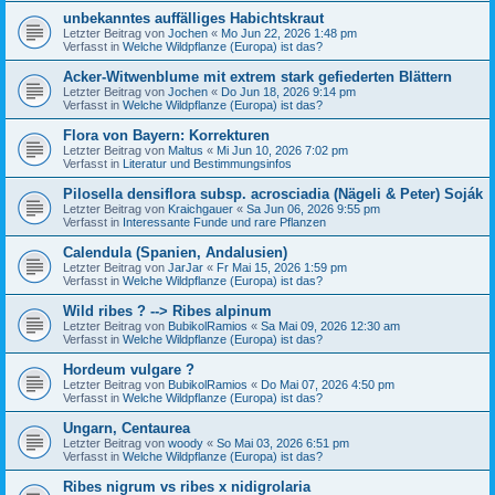
unbekanntes auffälliges Habichtskraut
Letzter Beitrag von
Jochen
«
Mo Jun 22, 2026 1:48 pm
Verfasst in
Welche Wildpflanze (Europa) ist das?
Acker-Witwenblume mit extrem stark gefiederten Blättern
Letzter Beitrag von
Jochen
«
Do Jun 18, 2026 9:14 pm
Verfasst in
Welche Wildpflanze (Europa) ist das?
Flora von Bayern: Korrekturen
Letzter Beitrag von
Maltus
«
Mi Jun 10, 2026 7:02 pm
Verfasst in
Literatur und Bestimmungsinfos
Pilosella densiflora subsp. acrosciadia (Nägeli & Peter) Soják
Letzter Beitrag von
Kraichgauer
«
Sa Jun 06, 2026 9:55 pm
Verfasst in
Interessante Funde und rare Pflanzen
Calendula (Spanien, Andalusien)
Letzter Beitrag von
JarJar
«
Fr Mai 15, 2026 1:59 pm
Verfasst in
Welche Wildpflanze (Europa) ist das?
Wild ribes ? --> Ribes alpinum
Letzter Beitrag von
BubikolRamios
«
Sa Mai 09, 2026 12:30 am
Verfasst in
Welche Wildpflanze (Europa) ist das?
Hordeum vulgare ?
Letzter Beitrag von
BubikolRamios
«
Do Mai 07, 2026 4:50 pm
Verfasst in
Welche Wildpflanze (Europa) ist das?
Ungarn, Centaurea
Letzter Beitrag von
woody
«
So Mai 03, 2026 6:51 pm
Verfasst in
Welche Wildpflanze (Europa) ist das?
Ribes nigrum vs ribes x nidigrolaria