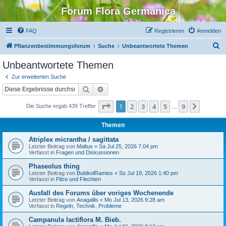
Forum Flora Germanica
FAQ
Registrieren
Anmelden
S
Pflanzenbestimmungsforum
Suche
Unbeantwortete Themen
u
Unbeantwortete Themen
c
Zur erweiterten Suche
h
Suche
Erweiterte Suche
e
Seite
1
von
9
1
2
3
4
5
9
Nächst
Die Suche ergab 439 Treffer
…
Themen
Atriplex micrantha / sagittata
Letzter Beitrag von
Maltus
«
Sa Jul 25, 2026 7:04 pm
Verfasst in
Fragen und Diskussionen
Phaseolus thing
Letzter Beitrag von
BubikolRamios
«
So Jul 19, 2026 1:40 pm
Verfasst in
Pilze und Flechten
Ausfall des Forums über voriges Wochenende
Letzter Beitrag von
Anagallis
«
Mo Jul 13, 2026 9:28 am
Verfasst in
Regeln, Technik, Probleme
Campanula lactiflora M. Bieb.