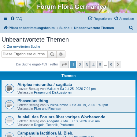
Forum Flora Germanica
FAQ
Registrieren
Anmelden
S
Pflanzenbestimmungsforum
Suche
Unbeantwortete Themen
u
Unbeantwortete Themen
c
Zur erweiterten Suche
h
Suche
Erweiterte Suche
e
Seite
1
von
9
1
2
3
4
5
9
Nächst
Die Suche ergab 439 Treffer
…
Themen
Atriplex micrantha / sagittata
Letzter Beitrag von
Maltus
«
Sa Jul 25, 2026 7:04 pm
Verfasst in
Fragen und Diskussionen
Phaseolus thing
Letzter Beitrag von
BubikolRamios
«
So Jul 19, 2026 1:40 pm
Verfasst in
Pilze und Flechten
Ausfall des Forums über voriges Wochenende
Letzter Beitrag von
Anagallis
«
Mo Jul 13, 2026 9:28 am
Verfasst in
Regeln, Technik, Probleme
Campanula lactiflora M. Bieb.