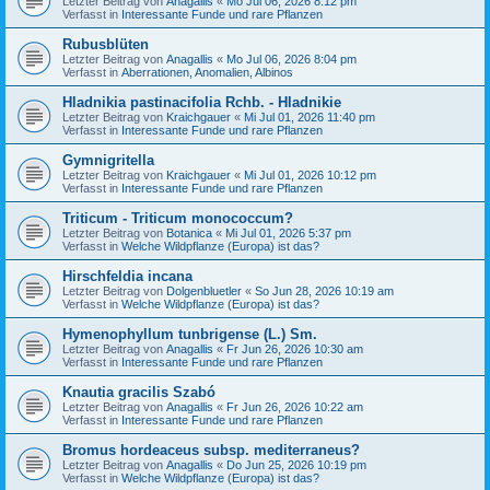
Letzter Beitrag von
Anagallis
«
Mo Jul 06, 2026 8:12 pm
Verfasst in
Interessante Funde und rare Pflanzen
Rubusblüten
Letzter Beitrag von
Anagallis
«
Mo Jul 06, 2026 8:04 pm
Verfasst in
Aberrationen, Anomalien, Albinos
Hladnikia pastinacifolia Rchb. - Hladnikie
Letzter Beitrag von
Kraichgauer
«
Mi Jul 01, 2026 11:40 pm
Verfasst in
Interessante Funde und rare Pflanzen
Gymnigritella
Letzter Beitrag von
Kraichgauer
«
Mi Jul 01, 2026 10:12 pm
Verfasst in
Interessante Funde und rare Pflanzen
Triticum - Triticum monococcum?
Letzter Beitrag von
Botanica
«
Mi Jul 01, 2026 5:37 pm
Verfasst in
Welche Wildpflanze (Europa) ist das?
Hirschfeldia incana
Letzter Beitrag von
Dolgenbluetler
«
So Jun 28, 2026 10:19 am
Verfasst in
Welche Wildpflanze (Europa) ist das?
Hymenophyllum tunbrigense (L.) Sm.
Letzter Beitrag von
Anagallis
«
Fr Jun 26, 2026 10:30 am
Verfasst in
Interessante Funde und rare Pflanzen
Knautia gracilis Szabó
Letzter Beitrag von
Anagallis
«
Fr Jun 26, 2026 10:22 am
Verfasst in
Interessante Funde und rare Pflanzen
Bromus hordeaceus subsp. mediterraneus?
Letzter Beitrag von
Anagallis
«
Do Jun 25, 2026 10:19 pm
Verfasst in
Welche Wildpflanze (Europa) ist das?