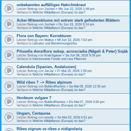
unbekanntes auffälliges Habichtskraut
Letzter Beitrag von
Jochen
«
Mo Jun 22, 2026 1:48 pm
Verfasst in
Welche Wildpflanze (Europa) ist das?
Acker-Witwenblume mit extrem stark gefiederten Blättern
Letzter Beitrag von
Jochen
«
Do Jun 18, 2026 9:14 pm
Verfasst in
Welche Wildpflanze (Europa) ist das?
Flora von Bayern: Korrekturen
Letzter Beitrag von
Maltus
«
Mi Jun 10, 2026 7:02 pm
Verfasst in
Literatur und Bestimmungsinfos
Pilosella densiflora subsp. acrosciadia (Nägeli & Peter) Soják
Letzter Beitrag von
Kraichgauer
«
Sa Jun 06, 2026 9:55 pm
Verfasst in
Interessante Funde und rare Pflanzen
Calendula (Spanien, Andalusien)
Letzter Beitrag von
JarJar
«
Fr Mai 15, 2026 1:59 pm
Verfasst in
Welche Wildpflanze (Europa) ist das?
Wild ribes ? --> Ribes alpinum
Letzter Beitrag von
BubikolRamios
«
Sa Mai 09, 2026 12:30 am
Verfasst in
Welche Wildpflanze (Europa) ist das?
Hordeum vulgare ?
Letzter Beitrag von
BubikolRamios
«
Do Mai 07, 2026 4:50 pm
Verfasst in
Welche Wildpflanze (Europa) ist das?
Ungarn, Centaurea
Letzter Beitrag von
woody
«
So Mai 03, 2026 6:51 pm
Verfasst in
Welche Wildpflanze (Europa) ist das?
Ribes nigrum vs ribes x nidigrolaria