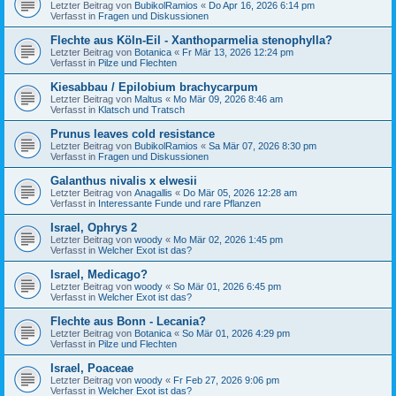
Letzter Beitrag von
BubikolRamios
«
Do Apr 16, 2026 6:14 pm
Verfasst in
Fragen und Diskussionen
Flechte aus Köln-Eil - Xanthoparmelia stenophylla?
Letzter Beitrag von
Botanica
«
Fr Mär 13, 2026 12:24 pm
Verfasst in
Pilze und Flechten
Kiesabbau / Epilobium brachycarpum
Letzter Beitrag von
Maltus
«
Mo Mär 09, 2026 8:46 am
Verfasst in
Klatsch und Tratsch
Prunus leaves cold resistance
Letzter Beitrag von
BubikolRamios
«
Sa Mär 07, 2026 8:30 pm
Verfasst in
Fragen und Diskussionen
Galanthus nivalis x elwesii
Letzter Beitrag von
Anagallis
«
Do Mär 05, 2026 12:28 am
Verfasst in
Interessante Funde und rare Pflanzen
Israel, Ophrys 2
Letzter Beitrag von
woody
«
Mo Mär 02, 2026 1:45 pm
Verfasst in
Welcher Exot ist das?
Israel, Medicago?
Letzter Beitrag von
woody
«
So Mär 01, 2026 6:45 pm
Verfasst in
Welcher Exot ist das?
Flechte aus Bonn - Lecania?
Letzter Beitrag von
Botanica
«
So Mär 01, 2026 4:29 pm
Verfasst in
Pilze und Flechten
Israel, Poaceae
Letzter Beitrag von
woody
«
Fr Feb 27, 2026 9:06 pm
Verfasst in
Welcher Exot ist das?