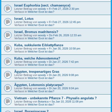
Israel Euphorbia (sect. chamaesyce)
Letzter Beitrag von
woody
«
Fr Feb 27, 2026 2:30 pm
Verfasst in
Welcher Exot ist das?
Israel, Lotus
Letzter Beitrag von
woody
«
Fr Feb 27, 2026 12:45 pm
Verfasst in
Welcher Exot ist das?
Israel, Bromus madritensis?
Letzter Beitrag von
woody
«
Do Feb 26, 2026 12:33 am
Verfasst in
Welcher Exot ist das?
Kuba, sukkulente Eiblattpflanze
Letzter Beitrag von
woody
«
Fr Jan 30, 2026 10:58 pm
Verfasst in
Welcher Exot ist das?
Kuba, welche Adenostemma?
Letzter Beitrag von
woody
«
Di Jan 27, 2026 7:42 pm
Verfasst in
Welcher Exot ist das?
Ägypten, trespenartiges Gras
Letzter Beitrag von
woody
«
Di Jan 20, 2026 9:08 pm
Verfasst in
Welcher Exot ist das?
Ägypten, Lotononis platycarpa?
Letzter Beitrag von
woody
«
Di Jan 20, 2026 9:04 pm
Verfasst in
Welcher Exot ist das?
Vietnam - unbekannte Pflanze 7 - Physalis angulata ?
Letzter Beitrag von
Botanica
«
Sa Jan 10, 2026 11:08 pm
Verfasst in
Welcher Exot ist das?
Israel, Boraginaceae 2