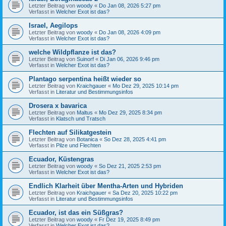
Letzter Beitrag von
woody
«
Do Jan 08, 2026 5:27 pm
Verfasst in
Welcher Exot ist das?
Israel, Aegilops
Letzter Beitrag von
woody
«
Do Jan 08, 2026 4:09 pm
Verfasst in
Welcher Exot ist das?
welche Wildpflanze ist das?
Letzter Beitrag von
Suinorf
«
Di Jan 06, 2026 9:46 pm
Verfasst in
Welcher Exot ist das?
Plantago serpentina heißt wieder so
Letzter Beitrag von
Kraichgauer
«
Mo Dez 29, 2025 10:14 pm
Verfasst in
Literatur und Bestimmungsinfos
Drosera x bavarica
Letzter Beitrag von
Maltus
«
Mo Dez 29, 2025 8:34 pm
Verfasst in
Klatsch und Tratsch
Flechten auf Silikatgestein
Letzter Beitrag von
Botanica
«
So Dez 28, 2025 4:41 pm
Verfasst in
Pilze und Flechten
Ecuador, Küstengras
Letzter Beitrag von
woody
«
So Dez 21, 2025 2:53 pm
Verfasst in
Welcher Exot ist das?
Endlich Klarheit über Mentha-Arten und Hybriden
Letzter Beitrag von
Kraichgauer
«
Sa Dez 20, 2025 10:22 pm
Verfasst in
Literatur und Bestimmungsinfos
Ecuador, ist das ein Süßgras?
Letzter Beitrag von
woody
«
Fr Dez 19, 2025 8:49 pm
Verfasst in
Welcher Exot ist das?