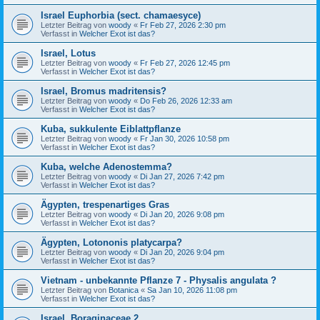
Israel Euphorbia (sect. chamaesyce)
Letzter Beitrag von
woody
«
Fr Feb 27, 2026 2:30 pm
Verfasst in
Welcher Exot ist das?
Israel, Lotus
Letzter Beitrag von
woody
«
Fr Feb 27, 2026 12:45 pm
Verfasst in
Welcher Exot ist das?
Israel, Bromus madritensis?
Letzter Beitrag von
woody
«
Do Feb 26, 2026 12:33 am
Verfasst in
Welcher Exot ist das?
Kuba, sukkulente Eiblattpflanze
Letzter Beitrag von
woody
«
Fr Jan 30, 2026 10:58 pm
Verfasst in
Welcher Exot ist das?
Kuba, welche Adenostemma?
Letzter Beitrag von
woody
«
Di Jan 27, 2026 7:42 pm
Verfasst in
Welcher Exot ist das?
Ägypten, trespenartiges Gras
Letzter Beitrag von
woody
«
Di Jan 20, 2026 9:08 pm
Verfasst in
Welcher Exot ist das?
Ägypten, Lotononis platycarpa?
Letzter Beitrag von
woody
«
Di Jan 20, 2026 9:04 pm
Verfasst in
Welcher Exot ist das?
Vietnam - unbekannte Pflanze 7 - Physalis angulata ?
Letzter Beitrag von
Botanica
«
Sa Jan 10, 2026 11:08 pm
Verfasst in
Welcher Exot ist das?
Israel, Boraginaceae 2