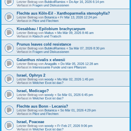
Letzter Beitrag von
BubikolRamios
«
Do Apr 16, 2026 6:14 pm
Verfasst in
Fragen und Diskussionen
Flechte aus Köln-Eil - Xanthoparmelia stenophylla?
Letzter Beitrag von
Botanica
«
Fr Mär 13, 2026 12:24 pm
Verfasst in
Pilze und Flechten
Kiesabbau / Epilobium brachycarpum
Letzter Beitrag von
Maltus
«
Mo Mär 09, 2026 8:46 am
Verfasst in
Klatsch und Tratsch
Prunus leaves cold resistance
Letzter Beitrag von
BubikolRamios
«
Sa Mär 07, 2026 8:30 pm
Verfasst in
Fragen und Diskussionen
Galanthus nivalis x elwesii
Letzter Beitrag von
Anagallis
«
Do Mär 05, 2026 12:28 am
Verfasst in
Interessante Funde und rare Pflanzen
Israel, Ophrys 2
Letzter Beitrag von
woody
«
Mo Mär 02, 2026 1:45 pm
Verfasst in
Welcher Exot ist das?
Israel, Medicago?
Letzter Beitrag von
woody
«
So Mär 01, 2026 6:45 pm
Verfasst in
Welcher Exot ist das?
Flechte aus Bonn - Lecania?
Letzter Beitrag von
Botanica
«
So Mär 01, 2026 4:29 pm
Verfasst in
Pilze und Flechten
Israel, Poaceae
Letzter Beitrag von
woody
«
Fr Feb 27, 2026 9:06 pm
Verfasst in
Welcher Exot ist das?