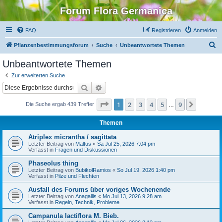
Forum Flora Germanica
FAQ
Registrieren
Anmelden
S
Pflanzenbestimmungsforum
Suche
Unbeantwortete Themen
u
Unbeantwortete Themen
c
Zur erweiterten Suche
h
Suche
Erweiterte Suche
e
Seite
1
von
9
1
2
3
4
5
9
Nächst
Die Suche ergab 439 Treffer
…
Themen
Atriplex micrantha / sagittata
Letzter Beitrag von
Maltus
«
Sa Jul 25, 2026 7:04 pm
Verfasst in
Fragen und Diskussionen
Phaseolus thing
Letzter Beitrag von
BubikolRamios
«
So Jul 19, 2026 1:40 pm
Verfasst in
Pilze und Flechten
Ausfall des Forums über voriges Wochenende
Letzter Beitrag von
Anagallis
«
Mo Jul 13, 2026 9:28 am
Verfasst in
Regeln, Technik, Probleme
Campanula lactiflora M. Bieb.