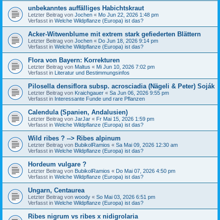
unbekanntes auffälliges Habichtskraut
Letzter Beitrag von
Jochen
«
Mo Jun 22, 2026 1:48 pm
Verfasst in
Welche Wildpflanze (Europa) ist das?
Acker-Witwenblume mit extrem stark gefiederten Blättern
Letzter Beitrag von
Jochen
«
Do Jun 18, 2026 9:14 pm
Verfasst in
Welche Wildpflanze (Europa) ist das?
Flora von Bayern: Korrekturen
Letzter Beitrag von
Maltus
«
Mi Jun 10, 2026 7:02 pm
Verfasst in
Literatur und Bestimmungsinfos
Pilosella densiflora subsp. acrosciadia (Nägeli & Peter) Soják
Letzter Beitrag von
Kraichgauer
«
Sa Jun 06, 2026 9:55 pm
Verfasst in
Interessante Funde und rare Pflanzen
Calendula (Spanien, Andalusien)
Letzter Beitrag von
JarJar
«
Fr Mai 15, 2026 1:59 pm
Verfasst in
Welche Wildpflanze (Europa) ist das?
Wild ribes ? --> Ribes alpinum
Letzter Beitrag von
BubikolRamios
«
Sa Mai 09, 2026 12:30 am
Verfasst in
Welche Wildpflanze (Europa) ist das?
Hordeum vulgare ?
Letzter Beitrag von
BubikolRamios
«
Do Mai 07, 2026 4:50 pm
Verfasst in
Welche Wildpflanze (Europa) ist das?
Ungarn, Centaurea
Letzter Beitrag von
woody
«
So Mai 03, 2026 6:51 pm
Verfasst in
Welche Wildpflanze (Europa) ist das?
Ribes nigrum vs ribes x nidigrolaria