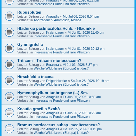
Letzter Beitrag von
Anagallis
«
Mo Jul 06, 2026 8:12 pm
Verfasst in
Interessante Funde und rare Pflanzen
Rubusblüten
Letzter Beitrag von
Anagallis
«
Mo Jul 06, 2026 8:04 pm
Verfasst in
Aberrationen, Anomalien, Albinos
Hladnikia pastinacifolia Rchb. - Hladnikie
Letzter Beitrag von
Kraichgauer
«
Mi Jul 01, 2026 11:40 pm
Verfasst in
Interessante Funde und rare Pflanzen
Gymnigritella
Letzter Beitrag von
Kraichgauer
«
Mi Jul 01, 2026 10:12 pm
Verfasst in
Interessante Funde und rare Pflanzen
Triticum - Triticum monococcum?
Letzter Beitrag von
Botanica
«
Mi Jul 01, 2026 5:37 pm
Verfasst in
Welche Wildpflanze (Europa) ist das?
Hirschfeldia incana
Letzter Beitrag von
Dolgenbluetler
«
So Jun 28, 2026 10:19 am
Verfasst in
Welche Wildpflanze (Europa) ist das?
Hymenophyllum tunbrigense (L.) Sm.
Letzter Beitrag von
Anagallis
«
Fr Jun 26, 2026 10:30 am
Verfasst in
Interessante Funde und rare Pflanzen
Knautia gracilis Szabó
Letzter Beitrag von
Anagallis
«
Fr Jun 26, 2026 10:22 am
Verfasst in
Interessante Funde und rare Pflanzen
Bromus hordeaceus subsp. mediterraneus?
Letzter Beitrag von
Anagallis
«
Do Jun 25, 2026 10:19 pm
Verfasst in
Welche Wildpflanze (Europa) ist das?