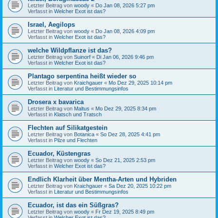
Letzter Beitrag von
woody
«
Do Jan 08, 2026 5:27 pm
Verfasst in
Welcher Exot ist das?
Israel, Aegilops
Letzter Beitrag von
woody
«
Do Jan 08, 2026 4:09 pm
Verfasst in
Welcher Exot ist das?
welche Wildpflanze ist das?
Letzter Beitrag von
Suinorf
«
Di Jan 06, 2026 9:46 pm
Verfasst in
Welcher Exot ist das?
Plantago serpentina heißt wieder so
Letzter Beitrag von
Kraichgauer
«
Mo Dez 29, 2025 10:14 pm
Verfasst in
Literatur und Bestimmungsinfos
Drosera x bavarica
Letzter Beitrag von
Maltus
«
Mo Dez 29, 2025 8:34 pm
Verfasst in
Klatsch und Tratsch
Flechten auf Silikatgestein
Letzter Beitrag von
Botanica
«
So Dez 28, 2025 4:41 pm
Verfasst in
Pilze und Flechten
Ecuador, Küstengras
Letzter Beitrag von
woody
«
So Dez 21, 2025 2:53 pm
Verfasst in
Welcher Exot ist das?
Endlich Klarheit über Mentha-Arten und Hybriden
Letzter Beitrag von
Kraichgauer
«
Sa Dez 20, 2025 10:22 pm
Verfasst in
Literatur und Bestimmungsinfos
Ecuador, ist das ein Süßgras?
Letzter Beitrag von
woody
«
Fr Dez 19, 2025 8:49 pm
Verfasst in
Welcher Exot ist das?