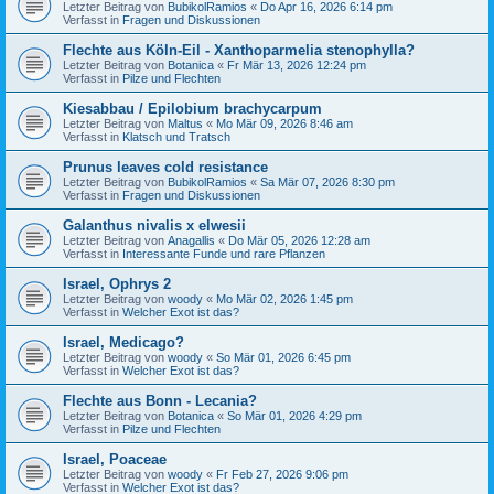
Letzter Beitrag von
BubikolRamios
«
Do Apr 16, 2026 6:14 pm
Verfasst in
Fragen und Diskussionen
Flechte aus Köln-Eil - Xanthoparmelia stenophylla?
Letzter Beitrag von
Botanica
«
Fr Mär 13, 2026 12:24 pm
Verfasst in
Pilze und Flechten
Kiesabbau / Epilobium brachycarpum
Letzter Beitrag von
Maltus
«
Mo Mär 09, 2026 8:46 am
Verfasst in
Klatsch und Tratsch
Prunus leaves cold resistance
Letzter Beitrag von
BubikolRamios
«
Sa Mär 07, 2026 8:30 pm
Verfasst in
Fragen und Diskussionen
Galanthus nivalis x elwesii
Letzter Beitrag von
Anagallis
«
Do Mär 05, 2026 12:28 am
Verfasst in
Interessante Funde und rare Pflanzen
Israel, Ophrys 2
Letzter Beitrag von
woody
«
Mo Mär 02, 2026 1:45 pm
Verfasst in
Welcher Exot ist das?
Israel, Medicago?
Letzter Beitrag von
woody
«
So Mär 01, 2026 6:45 pm
Verfasst in
Welcher Exot ist das?
Flechte aus Bonn - Lecania?
Letzter Beitrag von
Botanica
«
So Mär 01, 2026 4:29 pm
Verfasst in
Pilze und Flechten
Israel, Poaceae
Letzter Beitrag von
woody
«
Fr Feb 27, 2026 9:06 pm
Verfasst in
Welcher Exot ist das?