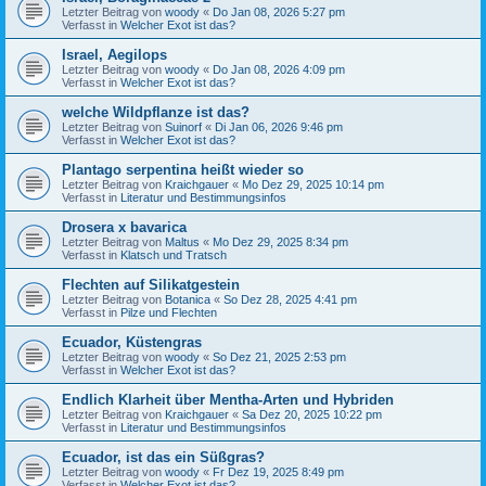
Letzter Beitrag von
woody
«
Do Jan 08, 2026 5:27 pm
Verfasst in
Welcher Exot ist das?
Israel, Aegilops
Letzter Beitrag von
woody
«
Do Jan 08, 2026 4:09 pm
Verfasst in
Welcher Exot ist das?
welche Wildpflanze ist das?
Letzter Beitrag von
Suinorf
«
Di Jan 06, 2026 9:46 pm
Verfasst in
Welcher Exot ist das?
Plantago serpentina heißt wieder so
Letzter Beitrag von
Kraichgauer
«
Mo Dez 29, 2025 10:14 pm
Verfasst in
Literatur und Bestimmungsinfos
Drosera x bavarica
Letzter Beitrag von
Maltus
«
Mo Dez 29, 2025 8:34 pm
Verfasst in
Klatsch und Tratsch
Flechten auf Silikatgestein
Letzter Beitrag von
Botanica
«
So Dez 28, 2025 4:41 pm
Verfasst in
Pilze und Flechten
Ecuador, Küstengras
Letzter Beitrag von
woody
«
So Dez 21, 2025 2:53 pm
Verfasst in
Welcher Exot ist das?
Endlich Klarheit über Mentha-Arten und Hybriden
Letzter Beitrag von
Kraichgauer
«
Sa Dez 20, 2025 10:22 pm
Verfasst in
Literatur und Bestimmungsinfos
Ecuador, ist das ein Süßgras?
Letzter Beitrag von
woody
«
Fr Dez 19, 2025 8:49 pm
Verfasst in
Welcher Exot ist das?