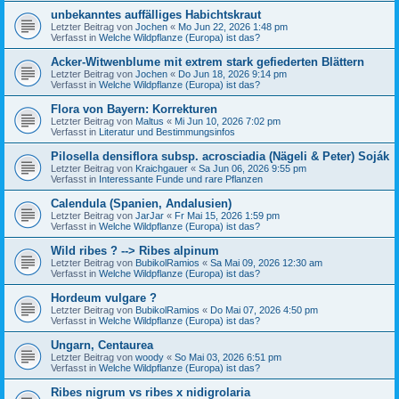
unbekanntes auffälliges Habichtskraut
Letzter Beitrag von
Jochen
«
Mo Jun 22, 2026 1:48 pm
Verfasst in
Welche Wildpflanze (Europa) ist das?
Acker-Witwenblume mit extrem stark gefiederten Blättern
Letzter Beitrag von
Jochen
«
Do Jun 18, 2026 9:14 pm
Verfasst in
Welche Wildpflanze (Europa) ist das?
Flora von Bayern: Korrekturen
Letzter Beitrag von
Maltus
«
Mi Jun 10, 2026 7:02 pm
Verfasst in
Literatur und Bestimmungsinfos
Pilosella densiflora subsp. acrosciadia (Nägeli & Peter) Soják
Letzter Beitrag von
Kraichgauer
«
Sa Jun 06, 2026 9:55 pm
Verfasst in
Interessante Funde und rare Pflanzen
Calendula (Spanien, Andalusien)
Letzter Beitrag von
JarJar
«
Fr Mai 15, 2026 1:59 pm
Verfasst in
Welche Wildpflanze (Europa) ist das?
Wild ribes ? --> Ribes alpinum
Letzter Beitrag von
BubikolRamios
«
Sa Mai 09, 2026 12:30 am
Verfasst in
Welche Wildpflanze (Europa) ist das?
Hordeum vulgare ?
Letzter Beitrag von
BubikolRamios
«
Do Mai 07, 2026 4:50 pm
Verfasst in
Welche Wildpflanze (Europa) ist das?
Ungarn, Centaurea
Letzter Beitrag von
woody
«
So Mai 03, 2026 6:51 pm
Verfasst in
Welche Wildpflanze (Europa) ist das?
Ribes nigrum vs ribes x nidigrolaria