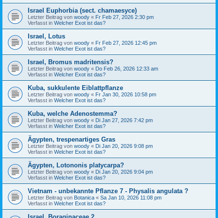
Israel Euphorbia (sect. chamaesyce)
Letzter Beitrag von
woody
«
Fr Feb 27, 2026 2:30 pm
Verfasst in
Welcher Exot ist das?
Israel, Lotus
Letzter Beitrag von
woody
«
Fr Feb 27, 2026 12:45 pm
Verfasst in
Welcher Exot ist das?
Israel, Bromus madritensis?
Letzter Beitrag von
woody
«
Do Feb 26, 2026 12:33 am
Verfasst in
Welcher Exot ist das?
Kuba, sukkulente Eiblattpflanze
Letzter Beitrag von
woody
«
Fr Jan 30, 2026 10:58 pm
Verfasst in
Welcher Exot ist das?
Kuba, welche Adenostemma?
Letzter Beitrag von
woody
«
Di Jan 27, 2026 7:42 pm
Verfasst in
Welcher Exot ist das?
Ägypten, trespenartiges Gras
Letzter Beitrag von
woody
«
Di Jan 20, 2026 9:08 pm
Verfasst in
Welcher Exot ist das?
Ägypten, Lotononis platycarpa?
Letzter Beitrag von
woody
«
Di Jan 20, 2026 9:04 pm
Verfasst in
Welcher Exot ist das?
Vietnam - unbekannte Pflanze 7 - Physalis angulata ?
Letzter Beitrag von
Botanica
«
Sa Jan 10, 2026 11:08 pm
Verfasst in
Welcher Exot ist das?
Israel, Boraginaceae 2