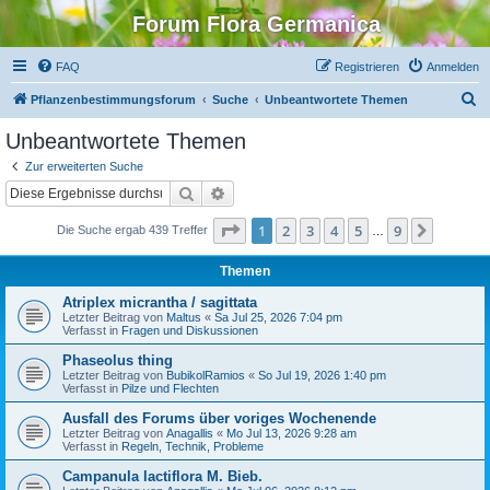
Forum Flora Germanica
FAQ
Registrieren
Anmelden
S
Pflanzenbestimmungsforum
Suche
Unbeantwortete Themen
u
Unbeantwortete Themen
c
Zur erweiterten Suche
h
Suche
Erweiterte Suche
e
Seite
1
von
9
1
2
3
4
5
9
Nächst
Die Suche ergab 439 Treffer
…
Themen
Atriplex micrantha / sagittata
Letzter Beitrag von
Maltus
«
Sa Jul 25, 2026 7:04 pm
Verfasst in
Fragen und Diskussionen
Phaseolus thing
Letzter Beitrag von
BubikolRamios
«
So Jul 19, 2026 1:40 pm
Verfasst in
Pilze und Flechten
Ausfall des Forums über voriges Wochenende
Letzter Beitrag von
Anagallis
«
Mo Jul 13, 2026 9:28 am
Verfasst in
Regeln, Technik, Probleme
Campanula lactiflora M. Bieb.