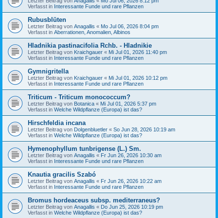
Letzter Beitrag von
Anagallis
«
Mo Jul 06, 2026 8:12 pm
Verfasst in
Interessante Funde und rare Pflanzen
Rubusblüten
Letzter Beitrag von
Anagallis
«
Mo Jul 06, 2026 8:04 pm
Verfasst in
Aberrationen, Anomalien, Albinos
Hladnikia pastinacifolia Rchb. - Hladnikie
Letzter Beitrag von
Kraichgauer
«
Mi Jul 01, 2026 11:40 pm
Verfasst in
Interessante Funde und rare Pflanzen
Gymnigritella
Letzter Beitrag von
Kraichgauer
«
Mi Jul 01, 2026 10:12 pm
Verfasst in
Interessante Funde und rare Pflanzen
Triticum - Triticum monococcum?
Letzter Beitrag von
Botanica
«
Mi Jul 01, 2026 5:37 pm
Verfasst in
Welche Wildpflanze (Europa) ist das?
Hirschfeldia incana
Letzter Beitrag von
Dolgenbluetler
«
So Jun 28, 2026 10:19 am
Verfasst in
Welche Wildpflanze (Europa) ist das?
Hymenophyllum tunbrigense (L.) Sm.
Letzter Beitrag von
Anagallis
«
Fr Jun 26, 2026 10:30 am
Verfasst in
Interessante Funde und rare Pflanzen
Knautia gracilis Szabó
Letzter Beitrag von
Anagallis
«
Fr Jun 26, 2026 10:22 am
Verfasst in
Interessante Funde und rare Pflanzen
Bromus hordeaceus subsp. mediterraneus?
Letzter Beitrag von
Anagallis
«
Do Jun 25, 2026 10:19 pm
Verfasst in
Welche Wildpflanze (Europa) ist das?