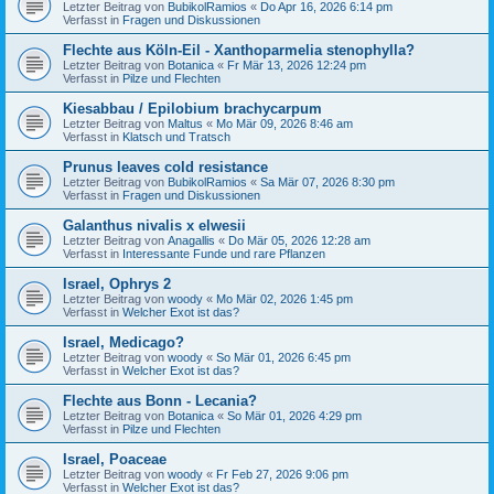
Letzter Beitrag von
BubikolRamios
«
Do Apr 16, 2026 6:14 pm
Verfasst in
Fragen und Diskussionen
Flechte aus Köln-Eil - Xanthoparmelia stenophylla?
Letzter Beitrag von
Botanica
«
Fr Mär 13, 2026 12:24 pm
Verfasst in
Pilze und Flechten
Kiesabbau / Epilobium brachycarpum
Letzter Beitrag von
Maltus
«
Mo Mär 09, 2026 8:46 am
Verfasst in
Klatsch und Tratsch
Prunus leaves cold resistance
Letzter Beitrag von
BubikolRamios
«
Sa Mär 07, 2026 8:30 pm
Verfasst in
Fragen und Diskussionen
Galanthus nivalis x elwesii
Letzter Beitrag von
Anagallis
«
Do Mär 05, 2026 12:28 am
Verfasst in
Interessante Funde und rare Pflanzen
Israel, Ophrys 2
Letzter Beitrag von
woody
«
Mo Mär 02, 2026 1:45 pm
Verfasst in
Welcher Exot ist das?
Israel, Medicago?
Letzter Beitrag von
woody
«
So Mär 01, 2026 6:45 pm
Verfasst in
Welcher Exot ist das?
Flechte aus Bonn - Lecania?
Letzter Beitrag von
Botanica
«
So Mär 01, 2026 4:29 pm
Verfasst in
Pilze und Flechten
Israel, Poaceae
Letzter Beitrag von
woody
«
Fr Feb 27, 2026 9:06 pm
Verfasst in
Welcher Exot ist das?