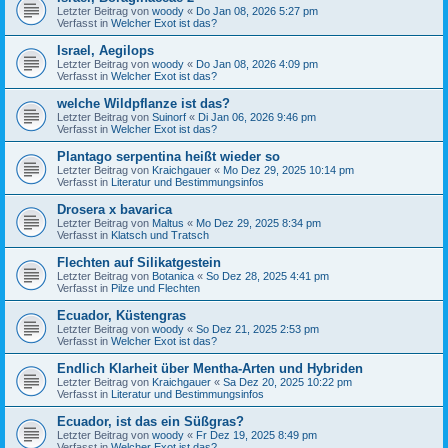
Letzter Beitrag von
woody
«
Do Jan 08, 2026 5:27 pm
Verfasst in
Welcher Exot ist das?
Israel, Aegilops
Letzter Beitrag von
woody
«
Do Jan 08, 2026 4:09 pm
Verfasst in
Welcher Exot ist das?
welche Wildpflanze ist das?
Letzter Beitrag von
Suinorf
«
Di Jan 06, 2026 9:46 pm
Verfasst in
Welcher Exot ist das?
Plantago serpentina heißt wieder so
Letzter Beitrag von
Kraichgauer
«
Mo Dez 29, 2025 10:14 pm
Verfasst in
Literatur und Bestimmungsinfos
Drosera x bavarica
Letzter Beitrag von
Maltus
«
Mo Dez 29, 2025 8:34 pm
Verfasst in
Klatsch und Tratsch
Flechten auf Silikatgestein
Letzter Beitrag von
Botanica
«
So Dez 28, 2025 4:41 pm
Verfasst in
Pilze und Flechten
Ecuador, Küstengras
Letzter Beitrag von
woody
«
So Dez 21, 2025 2:53 pm
Verfasst in
Welcher Exot ist das?
Endlich Klarheit über Mentha-Arten und Hybriden
Letzter Beitrag von
Kraichgauer
«
Sa Dez 20, 2025 10:22 pm
Verfasst in
Literatur und Bestimmungsinfos
Ecuador, ist das ein Süßgras?
Letzter Beitrag von
woody
«
Fr Dez 19, 2025 8:49 pm
Verfasst in
Welcher Exot ist das?