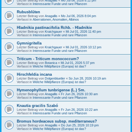
Letzter Beitrag von
Anagallis
«
Mo Jul 06, 2026 8:12 pm
Verfasst in
Interessante Funde und rare Pflanzen
Rubusblüten
Letzter Beitrag von
Anagallis
«
Mo Jul 06, 2026 8:04 pm
Verfasst in
Aberrationen, Anomalien, Albinos
Hladnikia pastinacifolia Rchb. - Hladnikie
Letzter Beitrag von
Kraichgauer
«
Mi Jul 01, 2026 11:40 pm
Verfasst in
Interessante Funde und rare Pflanzen
Gymnigritella
Letzter Beitrag von
Kraichgauer
«
Mi Jul 01, 2026 10:12 pm
Verfasst in
Interessante Funde und rare Pflanzen
Triticum - Triticum monococcum?
Letzter Beitrag von
Botanica
«
Mi Jul 01, 2026 5:37 pm
Verfasst in
Welche Wildpflanze (Europa) ist das?
Hirschfeldia incana
Letzter Beitrag von
Dolgenbluetler
«
So Jun 28, 2026 10:19 am
Verfasst in
Welche Wildpflanze (Europa) ist das?
Hymenophyllum tunbrigense (L.) Sm.
Letzter Beitrag von
Anagallis
«
Fr Jun 26, 2026 10:30 am
Verfasst in
Interessante Funde und rare Pflanzen
Knautia gracilis Szabó
Letzter Beitrag von
Anagallis
«
Fr Jun 26, 2026 10:22 am
Verfasst in
Interessante Funde und rare Pflanzen
Bromus hordeaceus subsp. mediterraneus?
Letzter Beitrag von
Anagallis
«
Do Jun 25, 2026 10:19 pm
Verfasst in
Welche Wildpflanze (Europa) ist das?