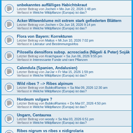
unbekanntes auffälliges Habichtskraut
Letzter Beitrag von
Jochen
«
Mo Jun 22, 2026 1:48 pm
Verfasst in
Welche Wildpflanze (Europa) ist das?
Acker-Witwenblume mit extrem stark gefiederten Blättern
Letzter Beitrag von
Jochen
«
Do Jun 18, 2026 9:14 pm
Verfasst in
Welche Wildpflanze (Europa) ist das?
Flora von Bayern: Korrekturen
Letzter Beitrag von
Maltus
«
Mi Jun 10, 2026 7:02 pm
Verfasst in
Literatur und Bestimmungsinfos
Pilosella densiflora subsp. acrosciadia (Nägeli & Peter) Soják
Letzter Beitrag von
Kraichgauer
«
Sa Jun 06, 2026 9:55 pm
Verfasst in
Interessante Funde und rare Pflanzen
Calendula (Spanien, Andalusien)
Letzter Beitrag von
JarJar
«
Fr Mai 15, 2026 1:59 pm
Verfasst in
Welche Wildpflanze (Europa) ist das?
Wild ribes ? --> Ribes alpinum
Letzter Beitrag von
BubikolRamios
«
Sa Mai 09, 2026 12:30 am
Verfasst in
Welche Wildpflanze (Europa) ist das?
Hordeum vulgare ?
Letzter Beitrag von
BubikolRamios
«
Do Mai 07, 2026 4:50 pm
Verfasst in
Welche Wildpflanze (Europa) ist das?
Ungarn, Centaurea
Letzter Beitrag von
woody
«
So Mai 03, 2026 6:51 pm
Verfasst in
Welche Wildpflanze (Europa) ist das?
Ribes nigrum vs ribes x nidigrolaria