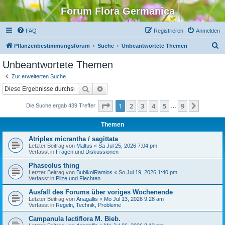
Forum Flora Germanica
FAQ
Registrieren
Anmelden
S
Pflanzenbestimmungsforum
Suche
Unbeantwortete Themen
u
Unbeantwortete Themen
c
Zur erweiterten Suche
h
Suche
Erweiterte Suche
e
Seite
1
von
9
1
2
3
4
5
9
Nächst
Die Suche ergab 439 Treffer
…
Themen
Atriplex micrantha / sagittata
Letzter Beitrag von
Maltus
«
Sa Jul 25, 2026 7:04 pm
Verfasst in
Fragen und Diskussionen
Phaseolus thing
Letzter Beitrag von
BubikolRamios
«
So Jul 19, 2026 1:40 pm
Verfasst in
Pilze und Flechten
Ausfall des Forums über voriges Wochenende
Letzter Beitrag von
Anagallis
«
Mo Jul 13, 2026 9:28 am
Verfasst in
Regeln, Technik, Probleme
Campanula lactiflora M. Bieb.