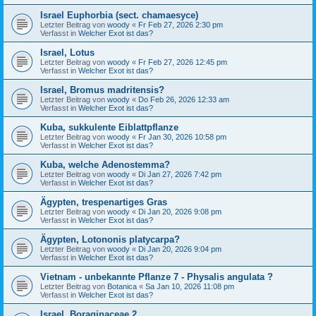
Israel Euphorbia (sect. chamaesyce)
Letzter Beitrag von
woody
«
Fr Feb 27, 2026 2:30 pm
Verfasst in
Welcher Exot ist das?
Israel, Lotus
Letzter Beitrag von
woody
«
Fr Feb 27, 2026 12:45 pm
Verfasst in
Welcher Exot ist das?
Israel, Bromus madritensis?
Letzter Beitrag von
woody
«
Do Feb 26, 2026 12:33 am
Verfasst in
Welcher Exot ist das?
Kuba, sukkulente Eiblattpflanze
Letzter Beitrag von
woody
«
Fr Jan 30, 2026 10:58 pm
Verfasst in
Welcher Exot ist das?
Kuba, welche Adenostemma?
Letzter Beitrag von
woody
«
Di Jan 27, 2026 7:42 pm
Verfasst in
Welcher Exot ist das?
Ägypten, trespenartiges Gras
Letzter Beitrag von
woody
«
Di Jan 20, 2026 9:08 pm
Verfasst in
Welcher Exot ist das?
Ägypten, Lotononis platycarpa?
Letzter Beitrag von
woody
«
Di Jan 20, 2026 9:04 pm
Verfasst in
Welcher Exot ist das?
Vietnam - unbekannte Pflanze 7 - Physalis angulata ?
Letzter Beitrag von
Botanica
«
Sa Jan 10, 2026 11:08 pm
Verfasst in
Welcher Exot ist das?
Israel, Boraginaceae 2