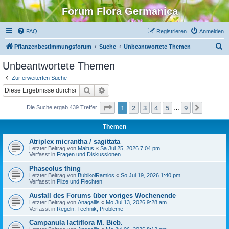
Forum Flora Germanica
FAQ
Registrieren
Anmelden
S
Pflanzenbestimmungsforum
Suche
Unbeantwortete Themen
u
Unbeantwortete Themen
c
Zur erweiterten Suche
h
Suche
Erweiterte Suche
e
Seite
1
von
9
1
2
3
4
5
9
Nächst
Die Suche ergab 439 Treffer
…
Themen
Atriplex micrantha / sagittata
Letzter Beitrag von
Maltus
«
Sa Jul 25, 2026 7:04 pm
Verfasst in
Fragen und Diskussionen
Phaseolus thing
Letzter Beitrag von
BubikolRamios
«
So Jul 19, 2026 1:40 pm
Verfasst in
Pilze und Flechten
Ausfall des Forums über voriges Wochenende
Letzter Beitrag von
Anagallis
«
Mo Jul 13, 2026 9:28 am
Verfasst in
Regeln, Technik, Probleme
Campanula lactiflora M. Bieb.