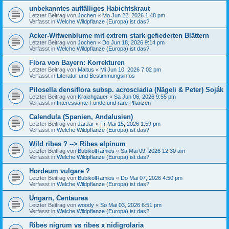
unbekanntes auffälliges Habichtskraut
Letzter Beitrag von
Jochen
«
Mo Jun 22, 2026 1:48 pm
Verfasst in
Welche Wildpflanze (Europa) ist das?
Acker-Witwenblume mit extrem stark gefiederten Blättern
Letzter Beitrag von
Jochen
«
Do Jun 18, 2026 9:14 pm
Verfasst in
Welche Wildpflanze (Europa) ist das?
Flora von Bayern: Korrekturen
Letzter Beitrag von
Maltus
«
Mi Jun 10, 2026 7:02 pm
Verfasst in
Literatur und Bestimmungsinfos
Pilosella densiflora subsp. acrosciadia (Nägeli & Peter) Soják
Letzter Beitrag von
Kraichgauer
«
Sa Jun 06, 2026 9:55 pm
Verfasst in
Interessante Funde und rare Pflanzen
Calendula (Spanien, Andalusien)
Letzter Beitrag von
JarJar
«
Fr Mai 15, 2026 1:59 pm
Verfasst in
Welche Wildpflanze (Europa) ist das?
Wild ribes ? --> Ribes alpinum
Letzter Beitrag von
BubikolRamios
«
Sa Mai 09, 2026 12:30 am
Verfasst in
Welche Wildpflanze (Europa) ist das?
Hordeum vulgare ?
Letzter Beitrag von
BubikolRamios
«
Do Mai 07, 2026 4:50 pm
Verfasst in
Welche Wildpflanze (Europa) ist das?
Ungarn, Centaurea
Letzter Beitrag von
woody
«
So Mai 03, 2026 6:51 pm
Verfasst in
Welche Wildpflanze (Europa) ist das?
Ribes nigrum vs ribes x nidigrolaria