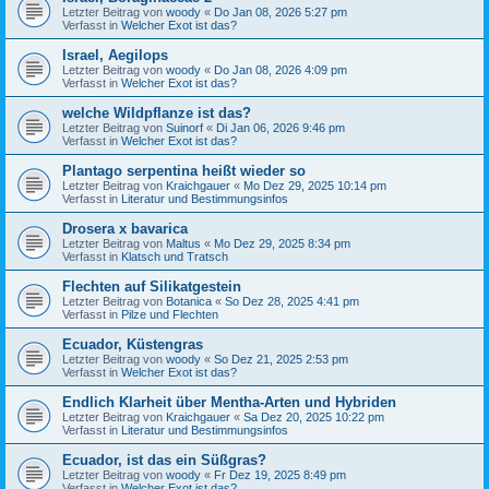
Letzter Beitrag von
woody
«
Do Jan 08, 2026 5:27 pm
Verfasst in
Welcher Exot ist das?
Israel, Aegilops
Letzter Beitrag von
woody
«
Do Jan 08, 2026 4:09 pm
Verfasst in
Welcher Exot ist das?
welche Wildpflanze ist das?
Letzter Beitrag von
Suinorf
«
Di Jan 06, 2026 9:46 pm
Verfasst in
Welcher Exot ist das?
Plantago serpentina heißt wieder so
Letzter Beitrag von
Kraichgauer
«
Mo Dez 29, 2025 10:14 pm
Verfasst in
Literatur und Bestimmungsinfos
Drosera x bavarica
Letzter Beitrag von
Maltus
«
Mo Dez 29, 2025 8:34 pm
Verfasst in
Klatsch und Tratsch
Flechten auf Silikatgestein
Letzter Beitrag von
Botanica
«
So Dez 28, 2025 4:41 pm
Verfasst in
Pilze und Flechten
Ecuador, Küstengras
Letzter Beitrag von
woody
«
So Dez 21, 2025 2:53 pm
Verfasst in
Welcher Exot ist das?
Endlich Klarheit über Mentha-Arten und Hybriden
Letzter Beitrag von
Kraichgauer
«
Sa Dez 20, 2025 10:22 pm
Verfasst in
Literatur und Bestimmungsinfos
Ecuador, ist das ein Süßgras?
Letzter Beitrag von
woody
«
Fr Dez 19, 2025 8:49 pm
Verfasst in
Welcher Exot ist das?