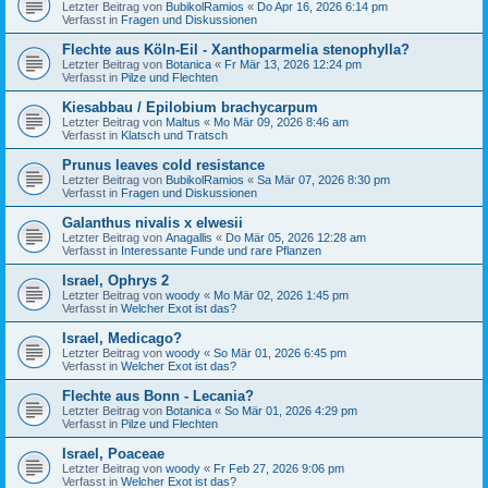
Letzter Beitrag von
BubikolRamios
«
Do Apr 16, 2026 6:14 pm
Verfasst in
Fragen und Diskussionen
Flechte aus Köln-Eil - Xanthoparmelia stenophylla?
Letzter Beitrag von
Botanica
«
Fr Mär 13, 2026 12:24 pm
Verfasst in
Pilze und Flechten
Kiesabbau / Epilobium brachycarpum
Letzter Beitrag von
Maltus
«
Mo Mär 09, 2026 8:46 am
Verfasst in
Klatsch und Tratsch
Prunus leaves cold resistance
Letzter Beitrag von
BubikolRamios
«
Sa Mär 07, 2026 8:30 pm
Verfasst in
Fragen und Diskussionen
Galanthus nivalis x elwesii
Letzter Beitrag von
Anagallis
«
Do Mär 05, 2026 12:28 am
Verfasst in
Interessante Funde und rare Pflanzen
Israel, Ophrys 2
Letzter Beitrag von
woody
«
Mo Mär 02, 2026 1:45 pm
Verfasst in
Welcher Exot ist das?
Israel, Medicago?
Letzter Beitrag von
woody
«
So Mär 01, 2026 6:45 pm
Verfasst in
Welcher Exot ist das?
Flechte aus Bonn - Lecania?
Letzter Beitrag von
Botanica
«
So Mär 01, 2026 4:29 pm
Verfasst in
Pilze und Flechten
Israel, Poaceae
Letzter Beitrag von
woody
«
Fr Feb 27, 2026 9:06 pm
Verfasst in
Welcher Exot ist das?