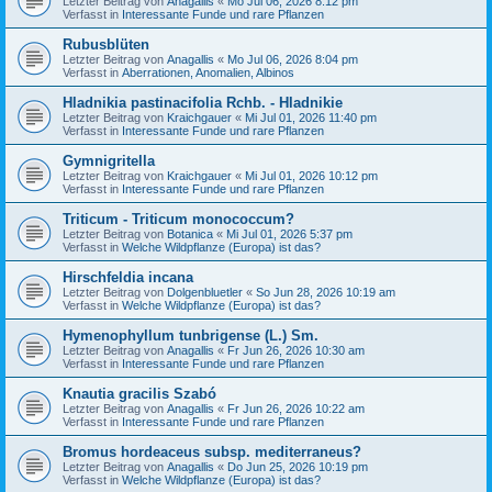
Letzter Beitrag von
Anagallis
«
Mo Jul 06, 2026 8:12 pm
Verfasst in
Interessante Funde und rare Pflanzen
Rubusblüten
Letzter Beitrag von
Anagallis
«
Mo Jul 06, 2026 8:04 pm
Verfasst in
Aberrationen, Anomalien, Albinos
Hladnikia pastinacifolia Rchb. - Hladnikie
Letzter Beitrag von
Kraichgauer
«
Mi Jul 01, 2026 11:40 pm
Verfasst in
Interessante Funde und rare Pflanzen
Gymnigritella
Letzter Beitrag von
Kraichgauer
«
Mi Jul 01, 2026 10:12 pm
Verfasst in
Interessante Funde und rare Pflanzen
Triticum - Triticum monococcum?
Letzter Beitrag von
Botanica
«
Mi Jul 01, 2026 5:37 pm
Verfasst in
Welche Wildpflanze (Europa) ist das?
Hirschfeldia incana
Letzter Beitrag von
Dolgenbluetler
«
So Jun 28, 2026 10:19 am
Verfasst in
Welche Wildpflanze (Europa) ist das?
Hymenophyllum tunbrigense (L.) Sm.
Letzter Beitrag von
Anagallis
«
Fr Jun 26, 2026 10:30 am
Verfasst in
Interessante Funde und rare Pflanzen
Knautia gracilis Szabó
Letzter Beitrag von
Anagallis
«
Fr Jun 26, 2026 10:22 am
Verfasst in
Interessante Funde und rare Pflanzen
Bromus hordeaceus subsp. mediterraneus?
Letzter Beitrag von
Anagallis
«
Do Jun 25, 2026 10:19 pm
Verfasst in
Welche Wildpflanze (Europa) ist das?