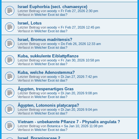
Israel Euphorbia (sect. chamaesyce)
Letzter Beitrag von
woody
«
Fr Feb 27, 2026 2:30 pm
Verfasst in
Welcher Exot ist das?
Israel, Lotus
Letzter Beitrag von
woody
«
Fr Feb 27, 2026 12:45 pm
Verfasst in
Welcher Exot ist das?
Israel, Bromus madritensis?
Letzter Beitrag von
woody
«
Do Feb 26, 2026 12:33 am
Verfasst in
Welcher Exot ist das?
Kuba, sukkulente Eiblattpflanze
Letzter Beitrag von
woody
«
Fr Jan 30, 2026 10:58 pm
Verfasst in
Welcher Exot ist das?
Kuba, welche Adenostemma?
Letzter Beitrag von
woody
«
Di Jan 27, 2026 7:42 pm
Verfasst in
Welcher Exot ist das?
Ägypten, trespenartiges Gras
Letzter Beitrag von
woody
«
Di Jan 20, 2026 9:08 pm
Verfasst in
Welcher Exot ist das?
Ägypten, Lotononis platycarpa?
Letzter Beitrag von
woody
«
Di Jan 20, 2026 9:04 pm
Verfasst in
Welcher Exot ist das?
Vietnam - unbekannte Pflanze 7 - Physalis angulata ?
Letzter Beitrag von
Botanica
«
Sa Jan 10, 2026 11:08 pm
Verfasst in
Welcher Exot ist das?
Israel, Boraginaceae 2