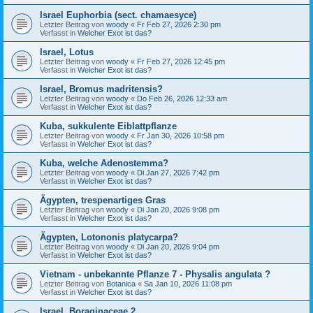
Israel Euphorbia (sect. chamaesyce)
Letzter Beitrag von
woody
«
Fr Feb 27, 2026 2:30 pm
Verfasst in
Welcher Exot ist das?
Israel, Lotus
Letzter Beitrag von
woody
«
Fr Feb 27, 2026 12:45 pm
Verfasst in
Welcher Exot ist das?
Israel, Bromus madritensis?
Letzter Beitrag von
woody
«
Do Feb 26, 2026 12:33 am
Verfasst in
Welcher Exot ist das?
Kuba, sukkulente Eiblattpflanze
Letzter Beitrag von
woody
«
Fr Jan 30, 2026 10:58 pm
Verfasst in
Welcher Exot ist das?
Kuba, welche Adenostemma?
Letzter Beitrag von
woody
«
Di Jan 27, 2026 7:42 pm
Verfasst in
Welcher Exot ist das?
Ägypten, trespenartiges Gras
Letzter Beitrag von
woody
«
Di Jan 20, 2026 9:08 pm
Verfasst in
Welcher Exot ist das?
Ägypten, Lotononis platycarpa?
Letzter Beitrag von
woody
«
Di Jan 20, 2026 9:04 pm
Verfasst in
Welcher Exot ist das?
Vietnam - unbekannte Pflanze 7 - Physalis angulata ?
Letzter Beitrag von
Botanica
«
Sa Jan 10, 2026 11:08 pm
Verfasst in
Welcher Exot ist das?
Israel, Boraginaceae 2