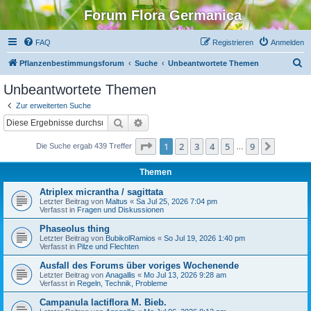
Forum Flora Germanica
FAQ
Registrieren
Anmelden
S
Pflanzenbestimmungsforum
Suche
Unbeantwortete Themen
u
Unbeantwortete Themen
c
Zur erweiterten Suche
h
Suche
Erweiterte Suche
e
Seite
1
von
9
1
2
3
4
5
9
Nächst
Die Suche ergab 439 Treffer
…
Themen
Atriplex micrantha / sagittata
Letzter Beitrag von
Maltus
«
Sa Jul 25, 2026 7:04 pm
Verfasst in
Fragen und Diskussionen
Phaseolus thing
Letzter Beitrag von
BubikolRamios
«
So Jul 19, 2026 1:40 pm
Verfasst in
Pilze und Flechten
Ausfall des Forums über voriges Wochenende
Letzter Beitrag von
Anagallis
«
Mo Jul 13, 2026 9:28 am
Verfasst in
Regeln, Technik, Probleme
Campanula lactiflora M. Bieb.