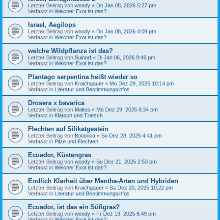
Letzter Beitrag von
woody
«
Do Jan 08, 2026 5:27 pm
Verfasst in
Welcher Exot ist das?
Israel, Aegilops
Letzter Beitrag von
woody
«
Do Jan 08, 2026 4:09 pm
Verfasst in
Welcher Exot ist das?
welche Wildpflanze ist das?
Letzter Beitrag von
Suinorf
«
Di Jan 06, 2026 9:46 pm
Verfasst in
Welcher Exot ist das?
Plantago serpentina heißt wieder so
Letzter Beitrag von
Kraichgauer
«
Mo Dez 29, 2025 10:14 pm
Verfasst in
Literatur und Bestimmungsinfos
Drosera x bavarica
Letzter Beitrag von
Maltus
«
Mo Dez 29, 2025 8:34 pm
Verfasst in
Klatsch und Tratsch
Flechten auf Silikatgestein
Letzter Beitrag von
Botanica
«
So Dez 28, 2025 4:41 pm
Verfasst in
Pilze und Flechten
Ecuador, Küstengras
Letzter Beitrag von
woody
«
So Dez 21, 2025 2:53 pm
Verfasst in
Welcher Exot ist das?
Endlich Klarheit über Mentha-Arten und Hybriden
Letzter Beitrag von
Kraichgauer
«
Sa Dez 20, 2025 10:22 pm
Verfasst in
Literatur und Bestimmungsinfos
Ecuador, ist das ein Süßgras?
Letzter Beitrag von
woody
«
Fr Dez 19, 2025 8:49 pm
Verfasst in
Welcher Exot ist das?