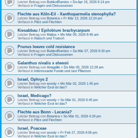
Letzter Beitrag von
BubikolRamios
«
Do Apr 16, 2026 6:14 pm
Verfasst in
Fragen und Diskussionen
Flechte aus Köln-Eil - Xanthoparmelia stenophylla?
Letzter Beitrag von
Botanica
«
Fr Mär 13, 2026 12:24 pm
Verfasst in
Pilze und Flechten
Kiesabbau / Epilobium brachycarpum
Letzter Beitrag von
Maltus
«
Mo Mär 09, 2026 8:46 am
Verfasst in
Klatsch und Tratsch
Prunus leaves cold resistance
Letzter Beitrag von
BubikolRamios
«
Sa Mär 07, 2026 8:30 pm
Verfasst in
Fragen und Diskussionen
Galanthus nivalis x elwesii
Letzter Beitrag von
Anagallis
«
Do Mär 05, 2026 12:28 am
Verfasst in
Interessante Funde und rare Pflanzen
Israel, Ophrys 2
Letzter Beitrag von
woody
«
Mo Mär 02, 2026 1:45 pm
Verfasst in
Welcher Exot ist das?
Israel, Medicago?
Letzter Beitrag von
woody
«
So Mär 01, 2026 6:45 pm
Verfasst in
Welcher Exot ist das?
Flechte aus Bonn - Lecania?
Letzter Beitrag von
Botanica
«
So Mär 01, 2026 4:29 pm
Verfasst in
Pilze und Flechten
Israel, Poaceae
Letzter Beitrag von
woody
«
Fr Feb 27, 2026 9:06 pm
Verfasst in
Welcher Exot ist das?