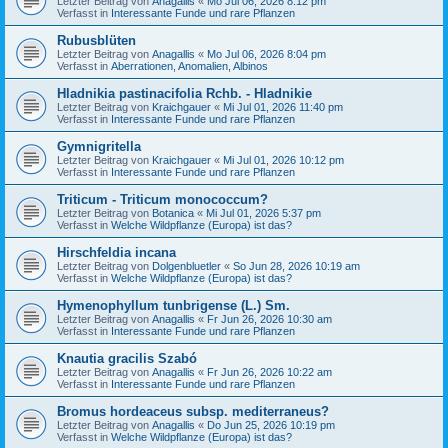
Letzter Beitrag von
Anagallis
«
Mo Jul 06, 2026 8:12 pm
Verfasst in
Interessante Funde und rare Pflanzen
Rubusblüten
Letzter Beitrag von
Anagallis
«
Mo Jul 06, 2026 8:04 pm
Verfasst in
Aberrationen, Anomalien, Albinos
Hladnikia pastinacifolia Rchb. - Hladnikie
Letzter Beitrag von
Kraichgauer
«
Mi Jul 01, 2026 11:40 pm
Verfasst in
Interessante Funde und rare Pflanzen
Gymnigritella
Letzter Beitrag von
Kraichgauer
«
Mi Jul 01, 2026 10:12 pm
Verfasst in
Interessante Funde und rare Pflanzen
Triticum - Triticum monococcum?
Letzter Beitrag von
Botanica
«
Mi Jul 01, 2026 5:37 pm
Verfasst in
Welche Wildpflanze (Europa) ist das?
Hirschfeldia incana
Letzter Beitrag von
Dolgenbluetler
«
So Jun 28, 2026 10:19 am
Verfasst in
Welche Wildpflanze (Europa) ist das?
Hymenophyllum tunbrigense (L.) Sm.
Letzter Beitrag von
Anagallis
«
Fr Jun 26, 2026 10:30 am
Verfasst in
Interessante Funde und rare Pflanzen
Knautia gracilis Szabó
Letzter Beitrag von
Anagallis
«
Fr Jun 26, 2026 10:22 am
Verfasst in
Interessante Funde und rare Pflanzen
Bromus hordeaceus subsp. mediterraneus?
Letzter Beitrag von
Anagallis
«
Do Jun 25, 2026 10:19 pm
Verfasst in
Welche Wildpflanze (Europa) ist das?