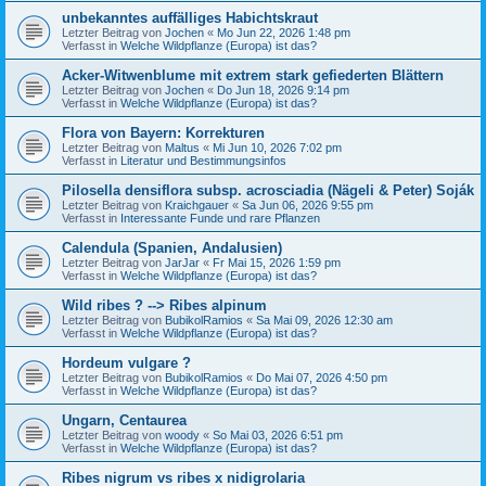
unbekanntes auffälliges Habichtskraut
Letzter Beitrag von
Jochen
«
Mo Jun 22, 2026 1:48 pm
Verfasst in
Welche Wildpflanze (Europa) ist das?
Acker-Witwenblume mit extrem stark gefiederten Blättern
Letzter Beitrag von
Jochen
«
Do Jun 18, 2026 9:14 pm
Verfasst in
Welche Wildpflanze (Europa) ist das?
Flora von Bayern: Korrekturen
Letzter Beitrag von
Maltus
«
Mi Jun 10, 2026 7:02 pm
Verfasst in
Literatur und Bestimmungsinfos
Pilosella densiflora subsp. acrosciadia (Nägeli & Peter) Soják
Letzter Beitrag von
Kraichgauer
«
Sa Jun 06, 2026 9:55 pm
Verfasst in
Interessante Funde und rare Pflanzen
Calendula (Spanien, Andalusien)
Letzter Beitrag von
JarJar
«
Fr Mai 15, 2026 1:59 pm
Verfasst in
Welche Wildpflanze (Europa) ist das?
Wild ribes ? --> Ribes alpinum
Letzter Beitrag von
BubikolRamios
«
Sa Mai 09, 2026 12:30 am
Verfasst in
Welche Wildpflanze (Europa) ist das?
Hordeum vulgare ?
Letzter Beitrag von
BubikolRamios
«
Do Mai 07, 2026 4:50 pm
Verfasst in
Welche Wildpflanze (Europa) ist das?
Ungarn, Centaurea
Letzter Beitrag von
woody
«
So Mai 03, 2026 6:51 pm
Verfasst in
Welche Wildpflanze (Europa) ist das?
Ribes nigrum vs ribes x nidigrolaria