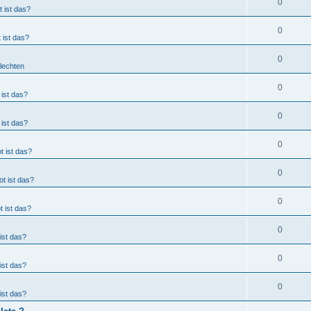
0
 ist das?
0
 ist das?
0
Flechten
0
ist das?
0
ist das?
0
t ist das?
0
t ist das?
0
 ist das?
0
ist das?
0
ist das?
0
ist das?