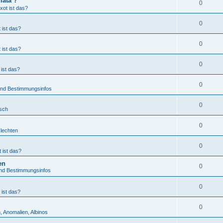
lata ?
0
xot ist das?
0
 ist das?
0
 ist das?
0
ist das?
0
 und Bestimmungsinfos
0
tsch
0
Flechten
0
 ist das?
en
0
und Bestimmungsinfos
0
 ist das?
0
, Anomalien, Albinos