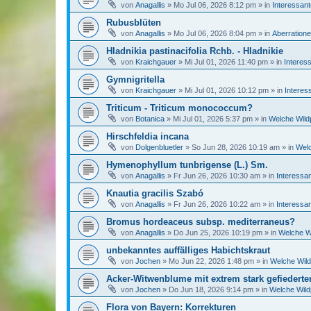
von
Anagallis
»
Mo Jul 06, 2026 8:12 pm
» in
Interessan
Rubusblüten
von
Anagallis
»
Mo Jul 06, 2026 8:04 pm
» in
Aberratione
Hladnikia pastinacifolia Rchb. - Hladnikie
von
Kraichgauer
»
Mi Jul 01, 2026 11:40 pm
» in
Interes
Gymnigritella
von
Kraichgauer
»
Mi Jul 01, 2026 10:12 pm
» in
Interes
Triticum - Triticum monococcum?
von
Botanica
»
Mi Jul 01, 2026 5:37 pm
» in
Welche Wildp
Hirschfeldia incana
von
Dolgenbluetler
»
So Jun 28, 2026 10:19 am
» in
Welc
Hymenophyllum tunbrigense (L.) Sm.
von
Anagallis
»
Fr Jun 26, 2026 10:30 am
» in
Interessa
Knautia gracilis Szabó
von
Anagallis
»
Fr Jun 26, 2026 10:22 am
» in
Interessa
Bromus hordeaceus subsp. mediterraneus?
von
Anagallis
»
Do Jun 25, 2026 10:19 pm
» in
Welche Wi
unbekanntes auffälliges Habichtskraut
von
Jochen
»
Mo Jun 22, 2026 1:48 pm
» in
Welche Wild
Acker-Witwenblume mit extrem stark gefiederten
von
Jochen
»
Do Jun 18, 2026 9:14 pm
» in
Welche Wild
Flora von Bayern: Korrekturen