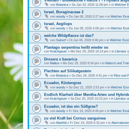
Vietnam - unbekannte Pflanze 7 - Physalis angu
von
Botanica
»
Sa Jan 10, 2026 11:08 pm
» in
Welcher E
Israel, Boraginaceae 2
von
woody
»
Do Jan 08, 2026 5:27 pm
» in
Welcher Exot
Israel, Aegilops
von
woody
»
Do Jan 08, 2026 4:09 pm
» in
Welcher Exot
welche Wildpflanze ist das?
von
Suinorf
»
Di Jan 06, 2026 9:46 pm
» in
Welcher Exot 
Plantago serpentina heißt wieder so
von
Kraichgauer
»
Mo Dez 29, 2025 10:14 pm
» in
Literatur
Drosera x bavarica
von
Maltus
»
Mo Dez 29, 2025 8:34 pm
» in
Klatsch und Tra
Flechten auf Silikatgestein
von
Botanica
»
So Dez 28, 2025 4:41 pm
» in
Pilze und 
Ecuador, Küstengras
von
woody
»
So Dez 21, 2025 2:53 pm
» in
Welcher Exot
Endlich Klarheit über Mentha-Arten und Hybrid
von
Kraichgauer
»
Sa Dez 20, 2025 10:22 pm
» in
Literatur 
Ecuador, ist das ein Süßgras?
von
woody
»
Fr Dez 19, 2025 8:49 pm
» in
Welcher Exot
zu viel Kraft bei Cornus sanguinea
von
Manfrid
»
Fr Dez 19, 2025 6:32 pm
» in
Aberrationen