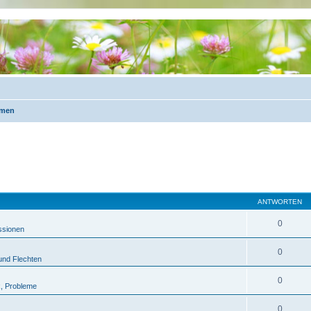
emen
ANTWORTEN
0
ssionen
0
 und Flechten
0
k, Probleme
0