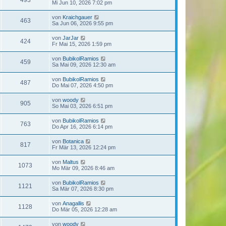
493
Mi Jun 10, 2026 7:02 pm
von
Kraichgauer
463
Sa Jun 06, 2026 9:55 pm
von
JarJar
424
Fr Mai 15, 2026 1:59 pm
von
BubikolRamios
459
Sa Mai 09, 2026 12:30 am
von
BubikolRamios
487
Do Mai 07, 2026 4:50 pm
von
woody
905
So Mai 03, 2026 6:51 pm
von
BubikolRamios
763
Do Apr 16, 2026 6:14 pm
von
Botanica
817
Fr Mär 13, 2026 12:24 pm
von
Maltus
1073
Mo Mär 09, 2026 8:46 am
von
BubikolRamios
1121
Sa Mär 07, 2026 8:30 pm
von
Anagallis
1128
Do Mär 05, 2026 12:28 am
von
woody