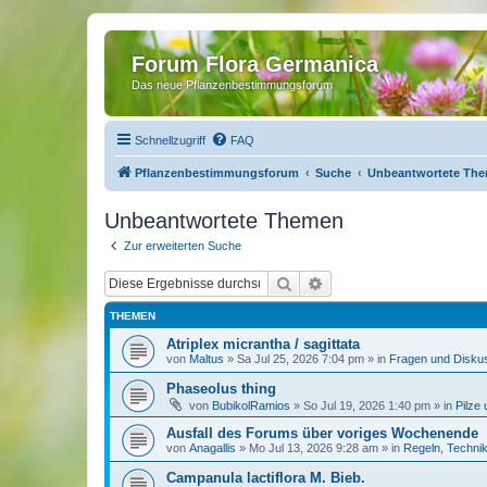
Forum Flora Germanica
Das neue Pflanzenbestimmungsforum
Schnellzugriff
FAQ
Pflanzenbestimmungsforum
Suche
Unbeantwortete Th
Unbeantwortete Themen
Zur erweiterten Suche
Suche
Erweiterte Suche
THEMEN
Atriplex micrantha / sagittata
von
Maltus
»
Sa Jul 25, 2026 7:04 pm
» in
Fragen und Disku
Phaseolus thing
von
BubikolRamios
»
So Jul 19, 2026 1:40 pm
» in
Pilze
Ausfall des Forums über voriges Wochenende
von
Anagallis
»
Mo Jul 13, 2026 9:28 am
» in
Regeln, Techni
Campanula lactiflora M. Bieb.