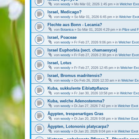
von
woody
»
Mo Mär 02, 2026 1:45 pm
» in
Welcher Exot
Israel, Medicago?
von
woody
»
So Mär 01, 2026 6:45 pm
» in
Welcher Exot
Flechte aus Bonn - Lecania?
von
Botanica
»
So Mär 01, 2026 4:29 pm
» in
Pilze und 
Israel, Poaceae
von
woody
»
Fr Feb 27, 2026 9:06 pm
» in
Welcher Exot 
Israel Euphorbia (sect. chamaesyce)
von
woody
»
Fr Feb 27, 2026 2:30 pm
» in
Welcher Exot 
Israel, Lotus
von
woody
»
Fr Feb 27, 2026 12:45 pm
» in
Welcher Exo
Israel, Bromus madritensis?
von
woody
»
Do Feb 26, 2026 12:33 am
» in
Welcher Exo
Kuba, sukkulente Eiblattpflanze
von
woody
»
Fr Jan 30, 2026 10:58 pm
» in
Welcher Exot
Kuba, welche Adenostemma?
von
woody
»
Di Jan 27, 2026 7:42 pm
» in
Welcher Exot 
Ägypten, trespenartiges Gras
von
woody
»
Di Jan 20, 2026 9:08 pm
» in
Welcher Exot 
Ägypten, Lotononis platycarpa?
von
woody
»
Di Jan 20, 2026 9:04 pm
» in
Welcher Exot 