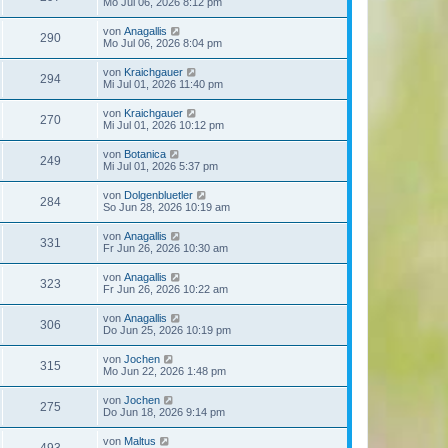
Mo Jul 06, 2026 8:12 pm
von
Anagallis
290
Mo Jul 06, 2026 8:04 pm
von
Kraichgauer
294
Mi Jul 01, 2026 11:40 pm
von
Kraichgauer
270
Mi Jul 01, 2026 10:12 pm
von
Botanica
249
Mi Jul 01, 2026 5:37 pm
von
Dolgenbluetler
284
So Jun 28, 2026 10:19 am
von
Anagallis
331
Fr Jun 26, 2026 10:30 am
von
Anagallis
323
Fr Jun 26, 2026 10:22 am
von
Anagallis
306
Do Jun 25, 2026 10:19 pm
von
Jochen
315
Mo Jun 22, 2026 1:48 pm
von
Jochen
275
Do Jun 18, 2026 9:14 pm
von
Maltus