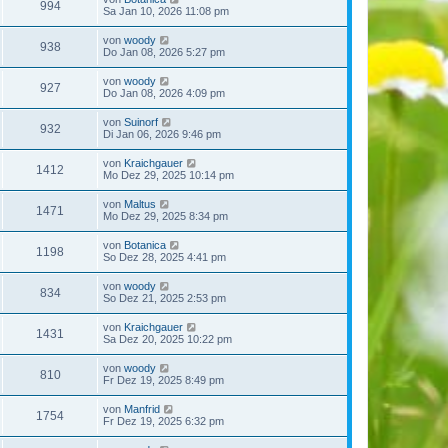
994
Sa Jan 10, 2026 11:08 pm
von
woody
938
Do Jan 08, 2026 5:27 pm
von
woody
927
Do Jan 08, 2026 4:09 pm
von
Suinorf
932
Di Jan 06, 2026 9:46 pm
von
Kraichgauer
1412
Mo Dez 29, 2025 10:14 pm
von
Maltus
1471
Mo Dez 29, 2025 8:34 pm
von
Botanica
1198
So Dez 28, 2025 4:41 pm
von
woody
834
So Dez 21, 2025 2:53 pm
von
Kraichgauer
1431
Sa Dez 20, 2025 10:22 pm
von
woody
810
Fr Dez 19, 2025 8:49 pm
von
Manfrid
1754
Fr Dez 19, 2025 6:32 pm