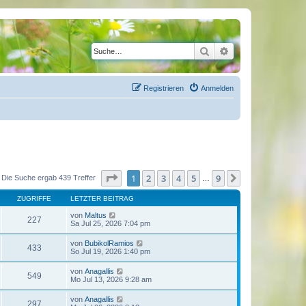
Suche
Erweiterte Suche
Registrieren
Anmelden
Seite
1
von
9
1
2
3
4
5
9
Nächste
Die Suche ergab 439 Treffer
…
ZUGRIFFE
LETZTER BEITRAG
von
Maltus
227
Sa Jul 25, 2026 7:04 pm
von
BubikolRamios
433
So Jul 19, 2026 1:40 pm
von
Anagallis
549
Mo Jul 13, 2026 9:28 am
von
Anagallis
297