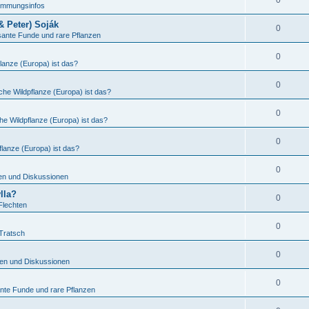
0
timmungsinfos
& Peter) Soják
0
sante Funde und rare Pflanzen
0
lanze (Europa) ist das?
0
che Wildpflanze (Europa) ist das?
0
he Wildpflanze (Europa) ist das?
0
lanze (Europa) ist das?
0
en und Diskussionen
lla?
0
Flechten
0
Tratsch
0
en und Diskussionen
0
nte Funde und rare Pflanzen