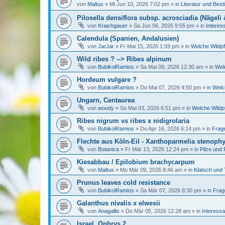
von
Maltus
»
Mi Jun 10, 2026 7:02 pm
» in
Literatur und Bes
Pilosella densiflora subsp. acrosciadia (Nägeli 
von
Kraichgauer
»
Sa Jun 06, 2026 9:55 pm
» in
Interes
Calendula (Spanien, Andalusien)
von
JarJar
»
Fr Mai 15, 2026 1:59 pm
» in
Welche Wildpf
Wild ribes ? --> Ribes alpinum
von
BubikolRamios
»
Sa Mai 09, 2026 12:30 am
» in
Wel
Hordeum vulgare ?
von
BubikolRamios
»
Do Mai 07, 2026 4:50 pm
» in
Welc
Ungarn, Centaurea
von
woody
»
So Mai 03, 2026 6:51 pm
» in
Welche Wildpf
Ribes nigrum vs ribes x nidigrolaria
von
BubikolRamios
»
Do Apr 16, 2026 6:14 pm
» in
Frag
Flechte aus Köln-Eil - Xanthoparmelia stenophy
von
Botanica
»
Fr Mär 13, 2026 12:24 pm
» in
Pilze und 
Kiesabbau / Epilobium brachycarpum
von
Maltus
»
Mo Mär 09, 2026 8:46 am
» in
Klatsch und 
Prunus leaves cold resistance
von
BubikolRamios
»
Sa Mär 07, 2026 8:30 pm
» in
Frag
Galanthus nivalis x elwesii
von
Anagallis
»
Do Mär 05, 2026 12:28 am
» in
Interessa
Israel, Ophrys 2