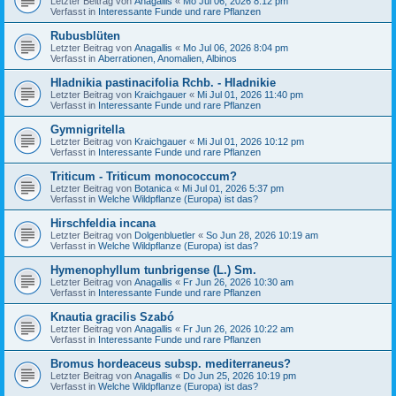
Letzter Beitrag von
Anagallis
«
Mo Jul 06, 2026 8:12 pm
Verfasst in
Interessante Funde und rare Pflanzen
Rubusblüten
Letzter Beitrag von
Anagallis
«
Mo Jul 06, 2026 8:04 pm
Verfasst in
Aberrationen, Anomalien, Albinos
Hladnikia pastinacifolia Rchb. - Hladnikie
Letzter Beitrag von
Kraichgauer
«
Mi Jul 01, 2026 11:40 pm
Verfasst in
Interessante Funde und rare Pflanzen
Gymnigritella
Letzter Beitrag von
Kraichgauer
«
Mi Jul 01, 2026 10:12 pm
Verfasst in
Interessante Funde und rare Pflanzen
Triticum - Triticum monococcum?
Letzter Beitrag von
Botanica
«
Mi Jul 01, 2026 5:37 pm
Verfasst in
Welche Wildpflanze (Europa) ist das?
Hirschfeldia incana
Letzter Beitrag von
Dolgenbluetler
«
So Jun 28, 2026 10:19 am
Verfasst in
Welche Wildpflanze (Europa) ist das?
Hymenophyllum tunbrigense (L.) Sm.
Letzter Beitrag von
Anagallis
«
Fr Jun 26, 2026 10:30 am
Verfasst in
Interessante Funde und rare Pflanzen
Knautia gracilis Szabó
Letzter Beitrag von
Anagallis
«
Fr Jun 26, 2026 10:22 am
Verfasst in
Interessante Funde und rare Pflanzen
Bromus hordeaceus subsp. mediterraneus?
Letzter Beitrag von
Anagallis
«
Do Jun 25, 2026 10:19 pm
Verfasst in
Welche Wildpflanze (Europa) ist das?