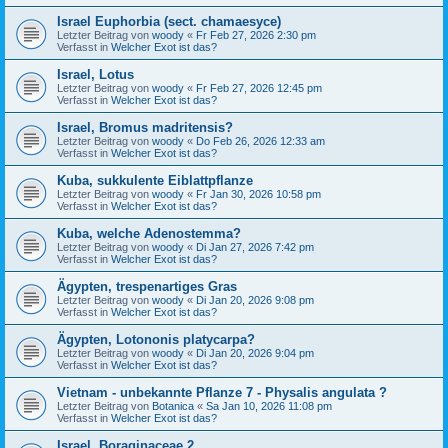
Israel Euphorbia (sect. chamaesyce)
Letzter Beitrag von
woody
«
Fr Feb 27, 2026 2:30 pm
Verfasst in
Welcher Exot ist das?
Israel, Lotus
Letzter Beitrag von
woody
«
Fr Feb 27, 2026 12:45 pm
Verfasst in
Welcher Exot ist das?
Israel, Bromus madritensis?
Letzter Beitrag von
woody
«
Do Feb 26, 2026 12:33 am
Verfasst in
Welcher Exot ist das?
Kuba, sukkulente Eiblattpflanze
Letzter Beitrag von
woody
«
Fr Jan 30, 2026 10:58 pm
Verfasst in
Welcher Exot ist das?
Kuba, welche Adenostemma?
Letzter Beitrag von
woody
«
Di Jan 27, 2026 7:42 pm
Verfasst in
Welcher Exot ist das?
Ägypten, trespenartiges Gras
Letzter Beitrag von
woody
«
Di Jan 20, 2026 9:08 pm
Verfasst in
Welcher Exot ist das?
Ägypten, Lotononis platycarpa?
Letzter Beitrag von
woody
«
Di Jan 20, 2026 9:04 pm
Verfasst in
Welcher Exot ist das?
Vietnam - unbekannte Pflanze 7 - Physalis angulata ?
Letzter Beitrag von
Botanica
«
Sa Jan 10, 2026 11:08 pm
Verfasst in
Welcher Exot ist das?
Israel, Boraginaceae 2