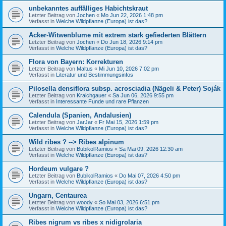
unbekanntes auffälliges Habichtskraut
Letzter Beitrag von
Jochen
«
Mo Jun 22, 2026 1:48 pm
Verfasst in
Welche Wildpflanze (Europa) ist das?
Acker-Witwenblume mit extrem stark gefiederten Blättern
Letzter Beitrag von
Jochen
«
Do Jun 18, 2026 9:14 pm
Verfasst in
Welche Wildpflanze (Europa) ist das?
Flora von Bayern: Korrekturen
Letzter Beitrag von
Maltus
«
Mi Jun 10, 2026 7:02 pm
Verfasst in
Literatur und Bestimmungsinfos
Pilosella densiflora subsp. acrosciadia (Nägeli & Peter) Soják
Letzter Beitrag von
Kraichgauer
«
Sa Jun 06, 2026 9:55 pm
Verfasst in
Interessante Funde und rare Pflanzen
Calendula (Spanien, Andalusien)
Letzter Beitrag von
JarJar
«
Fr Mai 15, 2026 1:59 pm
Verfasst in
Welche Wildpflanze (Europa) ist das?
Wild ribes ? --> Ribes alpinum
Letzter Beitrag von
BubikolRamios
«
Sa Mai 09, 2026 12:30 am
Verfasst in
Welche Wildpflanze (Europa) ist das?
Hordeum vulgare ?
Letzter Beitrag von
BubikolRamios
«
Do Mai 07, 2026 4:50 pm
Verfasst in
Welche Wildpflanze (Europa) ist das?
Ungarn, Centaurea
Letzter Beitrag von
woody
«
So Mai 03, 2026 6:51 pm
Verfasst in
Welche Wildpflanze (Europa) ist das?
Ribes nigrum vs ribes x nidigrolaria