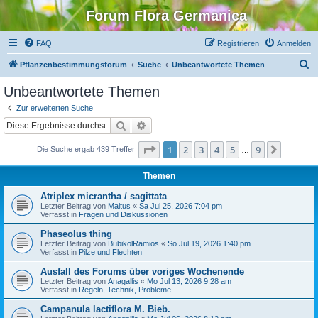
Forum Flora Germanica
FAQ
Registrieren
Anmelden
S
Pflanzenbestimmungsforum
Suche
Unbeantwortete Themen
u
Unbeantwortete Themen
c
Zur erweiterten Suche
h
Suche
Erweiterte Suche
e
Seite
1
von
9
1
2
3
4
5
9
Nächst
Die Suche ergab 439 Treffer
…
Themen
Atriplex micrantha / sagittata
Letzter Beitrag von
Maltus
«
Sa Jul 25, 2026 7:04 pm
Verfasst in
Fragen und Diskussionen
Phaseolus thing
Letzter Beitrag von
BubikolRamios
«
So Jul 19, 2026 1:40 pm
Verfasst in
Pilze und Flechten
Ausfall des Forums über voriges Wochenende
Letzter Beitrag von
Anagallis
«
Mo Jul 13, 2026 9:28 am
Verfasst in
Regeln, Technik, Probleme
Campanula lactiflora M. Bieb.