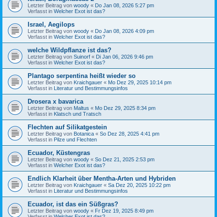
Letzter Beitrag von
woody
«
Do Jan 08, 2026 5:27 pm
Verfasst in
Welcher Exot ist das?
Israel, Aegilops
Letzter Beitrag von
woody
«
Do Jan 08, 2026 4:09 pm
Verfasst in
Welcher Exot ist das?
welche Wildpflanze ist das?
Letzter Beitrag von
Suinorf
«
Di Jan 06, 2026 9:46 pm
Verfasst in
Welcher Exot ist das?
Plantago serpentina heißt wieder so
Letzter Beitrag von
Kraichgauer
«
Mo Dez 29, 2025 10:14 pm
Verfasst in
Literatur und Bestimmungsinfos
Drosera x bavarica
Letzter Beitrag von
Maltus
«
Mo Dez 29, 2025 8:34 pm
Verfasst in
Klatsch und Tratsch
Flechten auf Silikatgestein
Letzter Beitrag von
Botanica
«
So Dez 28, 2025 4:41 pm
Verfasst in
Pilze und Flechten
Ecuador, Küstengras
Letzter Beitrag von
woody
«
So Dez 21, 2025 2:53 pm
Verfasst in
Welcher Exot ist das?
Endlich Klarheit über Mentha-Arten und Hybriden
Letzter Beitrag von
Kraichgauer
«
Sa Dez 20, 2025 10:22 pm
Verfasst in
Literatur und Bestimmungsinfos
Ecuador, ist das ein Süßgras?
Letzter Beitrag von
woody
«
Fr Dez 19, 2025 8:49 pm
Verfasst in
Welcher Exot ist das?