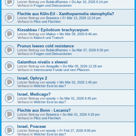
Letzter Beitrag von
BubikolRamios
«
Do Apr 16, 2026 6:14 pm
Verfasst in
Fragen und Diskussionen
Flechte aus Köln-Eil - Xanthoparmelia stenophylla?
Letzter Beitrag von
Botanica
«
Fr Mär 13, 2026 12:24 pm
Verfasst in
Pilze und Flechten
Kiesabbau / Epilobium brachycarpum
Letzter Beitrag von
Maltus
«
Mo Mär 09, 2026 8:46 am
Verfasst in
Klatsch und Tratsch
Prunus leaves cold resistance
Letzter Beitrag von
BubikolRamios
«
Sa Mär 07, 2026 8:30 pm
Verfasst in
Fragen und Diskussionen
Galanthus nivalis x elwesii
Letzter Beitrag von
Anagallis
«
Do Mär 05, 2026 12:28 am
Verfasst in
Interessante Funde und rare Pflanzen
Israel, Ophrys 2
Letzter Beitrag von
woody
«
Mo Mär 02, 2026 1:45 pm
Verfasst in
Welcher Exot ist das?
Israel, Medicago?
Letzter Beitrag von
woody
«
So Mär 01, 2026 6:45 pm
Verfasst in
Welcher Exot ist das?
Flechte aus Bonn - Lecania?
Letzter Beitrag von
Botanica
«
So Mär 01, 2026 4:29 pm
Verfasst in
Pilze und Flechten
Israel, Poaceae
Letzter Beitrag von
woody
«
Fr Feb 27, 2026 9:06 pm
Verfasst in
Welcher Exot ist das?