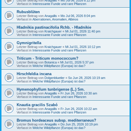
Letzter Beitrag von
Anagallis
«
Mo Jul 06, 2026 8:12 pm
Verfasst in
Interessante Funde und rare Pflanzen
Rubusblüten
Letzter Beitrag von
Anagallis
«
Mo Jul 06, 2026 8:04 pm
Verfasst in
Aberrationen, Anomalien, Albinos
Hladnikia pastinacifolia Rchb. - Hladnikie
Letzter Beitrag von
Kraichgauer
«
Mi Jul 01, 2026 11:40 pm
Verfasst in
Interessante Funde und rare Pflanzen
Gymnigritella
Letzter Beitrag von
Kraichgauer
«
Mi Jul 01, 2026 10:12 pm
Verfasst in
Interessante Funde und rare Pflanzen
Triticum - Triticum monococcum?
Letzter Beitrag von
Botanica
«
Mi Jul 01, 2026 5:37 pm
Verfasst in
Welche Wildpflanze (Europa) ist das?
Hirschfeldia incana
Letzter Beitrag von
Dolgenbluetler
«
So Jun 28, 2026 10:19 am
Verfasst in
Welche Wildpflanze (Europa) ist das?
Hymenophyllum tunbrigense (L.) Sm.
Letzter Beitrag von
Anagallis
«
Fr Jun 26, 2026 10:30 am
Verfasst in
Interessante Funde und rare Pflanzen
Knautia gracilis Szabó
Letzter Beitrag von
Anagallis
«
Fr Jun 26, 2026 10:22 am
Verfasst in
Interessante Funde und rare Pflanzen
Bromus hordeaceus subsp. mediterraneus?
Letzter Beitrag von
Anagallis
«
Do Jun 25, 2026 10:19 pm
Verfasst in
Welche Wildpflanze (Europa) ist das?