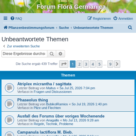
Forum Flora Germanica
FAQ
Registrieren
Anmelden
S
Pflanzenbestimmungsforum
Suche
Unbeantwortete Themen
u
Unbeantwortete Themen
c
Zur erweiterten Suche
h
Suche
Erweiterte Suche
e
Seite
1
von
9
1
2
3
4
5
9
Nächst
Die Suche ergab 439 Treffer
…
Themen
Atriplex micrantha / sagittata
Letzter Beitrag von
Maltus
«
Sa Jul 25, 2026 7:04 pm
Verfasst in
Fragen und Diskussionen
Phaseolus thing
Letzter Beitrag von
BubikolRamios
«
So Jul 19, 2026 1:40 pm
Verfasst in
Pilze und Flechten
Ausfall des Forums über voriges Wochenende
Letzter Beitrag von
Anagallis
«
Mo Jul 13, 2026 9:28 am
Verfasst in
Regeln, Technik, Probleme
Campanula lactiflora M. Bieb.