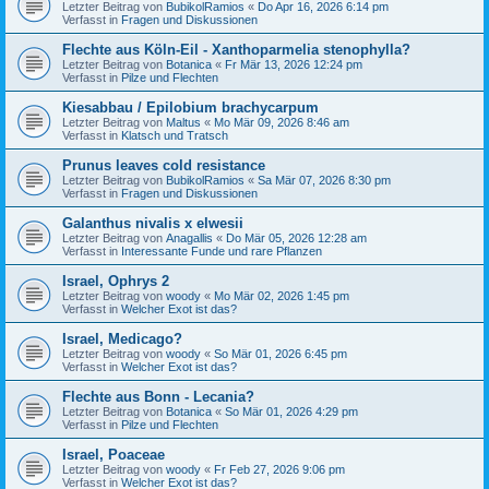
Letzter Beitrag von
BubikolRamios
«
Do Apr 16, 2026 6:14 pm
Verfasst in
Fragen und Diskussionen
Flechte aus Köln-Eil - Xanthoparmelia stenophylla?
Letzter Beitrag von
Botanica
«
Fr Mär 13, 2026 12:24 pm
Verfasst in
Pilze und Flechten
Kiesabbau / Epilobium brachycarpum
Letzter Beitrag von
Maltus
«
Mo Mär 09, 2026 8:46 am
Verfasst in
Klatsch und Tratsch
Prunus leaves cold resistance
Letzter Beitrag von
BubikolRamios
«
Sa Mär 07, 2026 8:30 pm
Verfasst in
Fragen und Diskussionen
Galanthus nivalis x elwesii
Letzter Beitrag von
Anagallis
«
Do Mär 05, 2026 12:28 am
Verfasst in
Interessante Funde und rare Pflanzen
Israel, Ophrys 2
Letzter Beitrag von
woody
«
Mo Mär 02, 2026 1:45 pm
Verfasst in
Welcher Exot ist das?
Israel, Medicago?
Letzter Beitrag von
woody
«
So Mär 01, 2026 6:45 pm
Verfasst in
Welcher Exot ist das?
Flechte aus Bonn - Lecania?
Letzter Beitrag von
Botanica
«
So Mär 01, 2026 4:29 pm
Verfasst in
Pilze und Flechten
Israel, Poaceae
Letzter Beitrag von
woody
«
Fr Feb 27, 2026 9:06 pm
Verfasst in
Welcher Exot ist das?