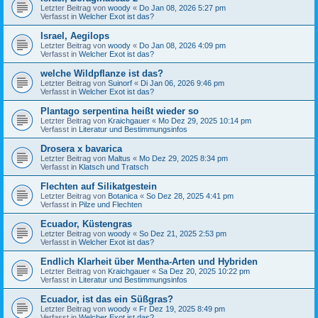
Letzter Beitrag von
woody
«
Do Jan 08, 2026 5:27 pm
Verfasst in
Welcher Exot ist das?
Israel, Aegilops
Letzter Beitrag von
woody
«
Do Jan 08, 2026 4:09 pm
Verfasst in
Welcher Exot ist das?
welche Wildpflanze ist das?
Letzter Beitrag von
Suinorf
«
Di Jan 06, 2026 9:46 pm
Verfasst in
Welcher Exot ist das?
Plantago serpentina heißt wieder so
Letzter Beitrag von
Kraichgauer
«
Mo Dez 29, 2025 10:14 pm
Verfasst in
Literatur und Bestimmungsinfos
Drosera x bavarica
Letzter Beitrag von
Maltus
«
Mo Dez 29, 2025 8:34 pm
Verfasst in
Klatsch und Tratsch
Flechten auf Silikatgestein
Letzter Beitrag von
Botanica
«
So Dez 28, 2025 4:41 pm
Verfasst in
Pilze und Flechten
Ecuador, Küstengras
Letzter Beitrag von
woody
«
So Dez 21, 2025 2:53 pm
Verfasst in
Welcher Exot ist das?
Endlich Klarheit über Mentha-Arten und Hybriden
Letzter Beitrag von
Kraichgauer
«
Sa Dez 20, 2025 10:22 pm
Verfasst in
Literatur und Bestimmungsinfos
Ecuador, ist das ein Süßgras?
Letzter Beitrag von
woody
«
Fr Dez 19, 2025 8:49 pm
Verfasst in
Welcher Exot ist das?