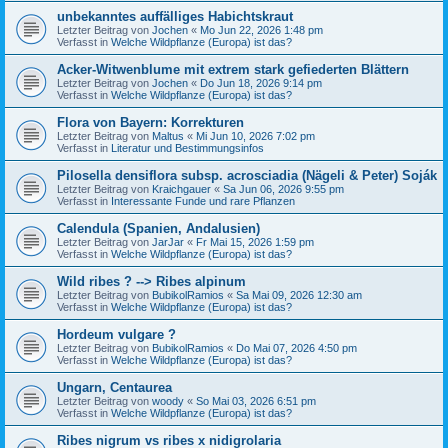
unbekanntes auffälliges Habichtskraut
Letzter Beitrag von
Jochen
«
Mo Jun 22, 2026 1:48 pm
Verfasst in
Welche Wildpflanze (Europa) ist das?
Acker-Witwenblume mit extrem stark gefiederten Blättern
Letzter Beitrag von
Jochen
«
Do Jun 18, 2026 9:14 pm
Verfasst in
Welche Wildpflanze (Europa) ist das?
Flora von Bayern: Korrekturen
Letzter Beitrag von
Maltus
«
Mi Jun 10, 2026 7:02 pm
Verfasst in
Literatur und Bestimmungsinfos
Pilosella densiflora subsp. acrosciadia (Nägeli & Peter) Soják
Letzter Beitrag von
Kraichgauer
«
Sa Jun 06, 2026 9:55 pm
Verfasst in
Interessante Funde und rare Pflanzen
Calendula (Spanien, Andalusien)
Letzter Beitrag von
JarJar
«
Fr Mai 15, 2026 1:59 pm
Verfasst in
Welche Wildpflanze (Europa) ist das?
Wild ribes ? --> Ribes alpinum
Letzter Beitrag von
BubikolRamios
«
Sa Mai 09, 2026 12:30 am
Verfasst in
Welche Wildpflanze (Europa) ist das?
Hordeum vulgare ?
Letzter Beitrag von
BubikolRamios
«
Do Mai 07, 2026 4:50 pm
Verfasst in
Welche Wildpflanze (Europa) ist das?
Ungarn, Centaurea
Letzter Beitrag von
woody
«
So Mai 03, 2026 6:51 pm
Verfasst in
Welche Wildpflanze (Europa) ist das?
Ribes nigrum vs ribes x nidigrolaria