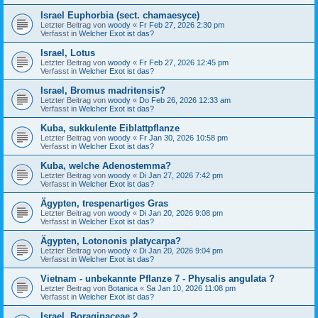
Israel Euphorbia (sect. chamaesyce)
Letzter Beitrag von
woody
«
Fr Feb 27, 2026 2:30 pm
Verfasst in
Welcher Exot ist das?
Israel, Lotus
Letzter Beitrag von
woody
«
Fr Feb 27, 2026 12:45 pm
Verfasst in
Welcher Exot ist das?
Israel, Bromus madritensis?
Letzter Beitrag von
woody
«
Do Feb 26, 2026 12:33 am
Verfasst in
Welcher Exot ist das?
Kuba, sukkulente Eiblattpflanze
Letzter Beitrag von
woody
«
Fr Jan 30, 2026 10:58 pm
Verfasst in
Welcher Exot ist das?
Kuba, welche Adenostemma?
Letzter Beitrag von
woody
«
Di Jan 27, 2026 7:42 pm
Verfasst in
Welcher Exot ist das?
Ägypten, trespenartiges Gras
Letzter Beitrag von
woody
«
Di Jan 20, 2026 9:08 pm
Verfasst in
Welcher Exot ist das?
Ägypten, Lotononis platycarpa?
Letzter Beitrag von
woody
«
Di Jan 20, 2026 9:04 pm
Verfasst in
Welcher Exot ist das?
Vietnam - unbekannte Pflanze 7 - Physalis angulata ?
Letzter Beitrag von
Botanica
«
Sa Jan 10, 2026 11:08 pm
Verfasst in
Welcher Exot ist das?
Israel, Boraginaceae 2