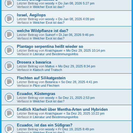
Letzter Beitrag von
woody
«
Do Jan 08, 2026 5:27 pm
Verfasst in
Welcher Exot ist das?
Israel, Aegilops
Letzter Beitrag von
woody
«
Do Jan 08, 2026 4:09 pm
Verfasst in
Welcher Exot ist das?
welche Wildpflanze ist das?
Letzter Beitrag von
Suinorf
«
Di Jan 06, 2026 9:46 pm
Verfasst in
Welcher Exot ist das?
Plantago serpentina heißt wieder so
Letzter Beitrag von
Kraichgauer
«
Mo Dez 29, 2025 10:14 pm
Verfasst in
Literatur und Bestimmungsinfos
Drosera x bavarica
Letzter Beitrag von
Maltus
«
Mo Dez 29, 2025 8:34 pm
Verfasst in
Klatsch und Tratsch
Flechten auf Silikatgestein
Letzter Beitrag von
Botanica
«
So Dez 28, 2025 4:41 pm
Verfasst in
Pilze und Flechten
Ecuador, Küstengras
Letzter Beitrag von
woody
«
So Dez 21, 2025 2:53 pm
Verfasst in
Welcher Exot ist das?
Endlich Klarheit über Mentha-Arten und Hybriden
Letzter Beitrag von
Kraichgauer
«
Sa Dez 20, 2025 10:22 pm
Verfasst in
Literatur und Bestimmungsinfos
Ecuador, ist das ein Süßgras?
Letzter Beitrag von
woody
«
Fr Dez 19, 2025 8:49 pm
Verfasst in
Welcher Exot ist das?