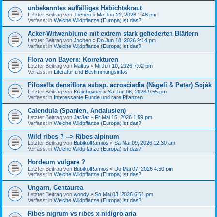
unbekanntes auffälliges Habichtskraut
Letzter Beitrag von
Jochen
«
Mo Jun 22, 2026 1:48 pm
Verfasst in
Welche Wildpflanze (Europa) ist das?
Acker-Witwenblume mit extrem stark gefiederten Blättern
Letzter Beitrag von
Jochen
«
Do Jun 18, 2026 9:14 pm
Verfasst in
Welche Wildpflanze (Europa) ist das?
Flora von Bayern: Korrekturen
Letzter Beitrag von
Maltus
«
Mi Jun 10, 2026 7:02 pm
Verfasst in
Literatur und Bestimmungsinfos
Pilosella densiflora subsp. acrosciadia (Nägeli & Peter) Soják
Letzter Beitrag von
Kraichgauer
«
Sa Jun 06, 2026 9:55 pm
Verfasst in
Interessante Funde und rare Pflanzen
Calendula (Spanien, Andalusien)
Letzter Beitrag von
JarJar
«
Fr Mai 15, 2026 1:59 pm
Verfasst in
Welche Wildpflanze (Europa) ist das?
Wild ribes ? --> Ribes alpinum
Letzter Beitrag von
BubikolRamios
«
Sa Mai 09, 2026 12:30 am
Verfasst in
Welche Wildpflanze (Europa) ist das?
Hordeum vulgare ?
Letzter Beitrag von
BubikolRamios
«
Do Mai 07, 2026 4:50 pm
Verfasst in
Welche Wildpflanze (Europa) ist das?
Ungarn, Centaurea
Letzter Beitrag von
woody
«
So Mai 03, 2026 6:51 pm
Verfasst in
Welche Wildpflanze (Europa) ist das?
Ribes nigrum vs ribes x nidigrolaria