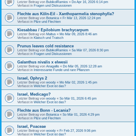
Letzter Beitrag von
BubikolRamios
«
Do Apr 16, 2026 6:14 pm
Verfasst in
Fragen und Diskussionen
Flechte aus Köln-Eil - Xanthoparmelia stenophylla?
Letzter Beitrag von
Botanica
«
Fr Mär 13, 2026 12:24 pm
Verfasst in
Pilze und Flechten
Kiesabbau / Epilobium brachycarpum
Letzter Beitrag von
Maltus
«
Mo Mär 09, 2026 8:46 am
Verfasst in
Klatsch und Tratsch
Prunus leaves cold resistance
Letzter Beitrag von
BubikolRamios
«
Sa Mär 07, 2026 8:30 pm
Verfasst in
Fragen und Diskussionen
Galanthus nivalis x elwesii
Letzter Beitrag von
Anagallis
«
Do Mär 05, 2026 12:28 am
Verfasst in
Interessante Funde und rare Pflanzen
Israel, Ophrys 2
Letzter Beitrag von
woody
«
Mo Mär 02, 2026 1:45 pm
Verfasst in
Welcher Exot ist das?
Israel, Medicago?
Letzter Beitrag von
woody
«
So Mär 01, 2026 6:45 pm
Verfasst in
Welcher Exot ist das?
Flechte aus Bonn - Lecania?
Letzter Beitrag von
Botanica
«
So Mär 01, 2026 4:29 pm
Verfasst in
Pilze und Flechten
Israel, Poaceae
Letzter Beitrag von
woody
«
Fr Feb 27, 2026 9:06 pm
Verfasst in
Welcher Exot ist das?