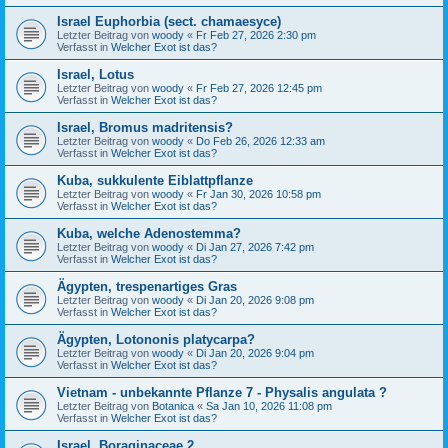
Israel Euphorbia (sect. chamaesyce)
Letzter Beitrag von
woody
«
Fr Feb 27, 2026 2:30 pm
Verfasst in
Welcher Exot ist das?
Israel, Lotus
Letzter Beitrag von
woody
«
Fr Feb 27, 2026 12:45 pm
Verfasst in
Welcher Exot ist das?
Israel, Bromus madritensis?
Letzter Beitrag von
woody
«
Do Feb 26, 2026 12:33 am
Verfasst in
Welcher Exot ist das?
Kuba, sukkulente Eiblattpflanze
Letzter Beitrag von
woody
«
Fr Jan 30, 2026 10:58 pm
Verfasst in
Welcher Exot ist das?
Kuba, welche Adenostemma?
Letzter Beitrag von
woody
«
Di Jan 27, 2026 7:42 pm
Verfasst in
Welcher Exot ist das?
Ägypten, trespenartiges Gras
Letzter Beitrag von
woody
«
Di Jan 20, 2026 9:08 pm
Verfasst in
Welcher Exot ist das?
Ägypten, Lotononis platycarpa?
Letzter Beitrag von
woody
«
Di Jan 20, 2026 9:04 pm
Verfasst in
Welcher Exot ist das?
Vietnam - unbekannte Pflanze 7 - Physalis angulata ?
Letzter Beitrag von
Botanica
«
Sa Jan 10, 2026 11:08 pm
Verfasst in
Welcher Exot ist das?
Israel, Boraginaceae 2