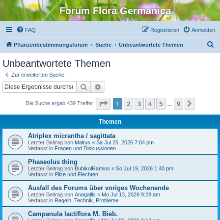
Forum Flora Germanica
FAQ
Registrieren
Anmelden
S
Pflanzenbestimmungsforum
Suche
Unbeantwortete Themen
u
Unbeantwortete Themen
c
Zur erweiterten Suche
h
Suche
Erweiterte Suche
e
Seite
1
von
9
1
2
3
4
5
9
Nächst
Die Suche ergab 439 Treffer
…
Themen
Atriplex micrantha / sagittata
Letzter Beitrag von
Maltus
«
Sa Jul 25, 2026 7:04 pm
Verfasst in
Fragen und Diskussionen
Phaseolus thing
Letzter Beitrag von
BubikolRamios
«
So Jul 19, 2026 1:40 pm
Verfasst in
Pilze und Flechten
Ausfall des Forums über voriges Wochenende
Letzter Beitrag von
Anagallis
«
Mo Jul 13, 2026 9:28 am
Verfasst in
Regeln, Technik, Probleme
Campanula lactiflora M. Bieb.