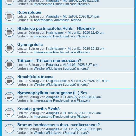
Letzter Beitrag von
Anagallis
«
Mo Jul 06, 2026 8:12 pm
Verfasst in
Interessante Funde und rare Pflanzen
Rubusblüten
Letzter Beitrag von
Anagallis
«
Mo Jul 06, 2026 8:04 pm
Verfasst in
Aberrationen, Anomalien, Albinos
Hladnikia pastinacifolia Rchb. - Hladnikie
Letzter Beitrag von
Kraichgauer
«
Mi Jul 01, 2026 11:40 pm
Verfasst in
Interessante Funde und rare Pflanzen
Gymnigritella
Letzter Beitrag von
Kraichgauer
«
Mi Jul 01, 2026 10:12 pm
Verfasst in
Interessante Funde und rare Pflanzen
Triticum - Triticum monococcum?
Letzter Beitrag von
Botanica
«
Mi Jul 01, 2026 5:37 pm
Verfasst in
Welche Wildpflanze (Europa) ist das?
Hirschfeldia incana
Letzter Beitrag von
Dolgenbluetler
«
So Jun 28, 2026 10:19 am
Verfasst in
Welche Wildpflanze (Europa) ist das?
Hymenophyllum tunbrigense (L.) Sm.
Letzter Beitrag von
Anagallis
«
Fr Jun 26, 2026 10:30 am
Verfasst in
Interessante Funde und rare Pflanzen
Knautia gracilis Szabó
Letzter Beitrag von
Anagallis
«
Fr Jun 26, 2026 10:22 am
Verfasst in
Interessante Funde und rare Pflanzen
Bromus hordeaceus subsp. mediterraneus?
Letzter Beitrag von
Anagallis
«
Do Jun 25, 2026 10:19 pm
Verfasst in
Welche Wildpflanze (Europa) ist das?