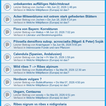
unbekanntes auffälliges Habichtskraut
Letzter Beitrag von
Jochen
«
Mo Jun 22, 2026 1:48 pm
Verfasst in
Welche Wildpflanze (Europa) ist das?
Acker-Witwenblume mit extrem stark gefiederten Blättern
Letzter Beitrag von
Jochen
«
Do Jun 18, 2026 9:14 pm
Verfasst in
Welche Wildpflanze (Europa) ist das?
Flora von Bayern: Korrekturen
Letzter Beitrag von
Maltus
«
Mi Jun 10, 2026 7:02 pm
Verfasst in
Literatur und Bestimmungsinfos
Pilosella densiflora subsp. acrosciadia (Nägeli & Peter) Soják
Letzter Beitrag von
Kraichgauer
«
Sa Jun 06, 2026 9:55 pm
Verfasst in
Interessante Funde und rare Pflanzen
Calendula (Spanien, Andalusien)
Letzter Beitrag von
JarJar
«
Fr Mai 15, 2026 1:59 pm
Verfasst in
Welche Wildpflanze (Europa) ist das?
Wild ribes ? --> Ribes alpinum
Letzter Beitrag von
BubikolRamios
«
Sa Mai 09, 2026 12:30 am
Verfasst in
Welche Wildpflanze (Europa) ist das?
Hordeum vulgare ?
Letzter Beitrag von
BubikolRamios
«
Do Mai 07, 2026 4:50 pm
Verfasst in
Welche Wildpflanze (Europa) ist das?
Ungarn, Centaurea
Letzter Beitrag von
woody
«
So Mai 03, 2026 6:51 pm
Verfasst in
Welche Wildpflanze (Europa) ist das?
Ribes nigrum vs ribes x nidigrolaria