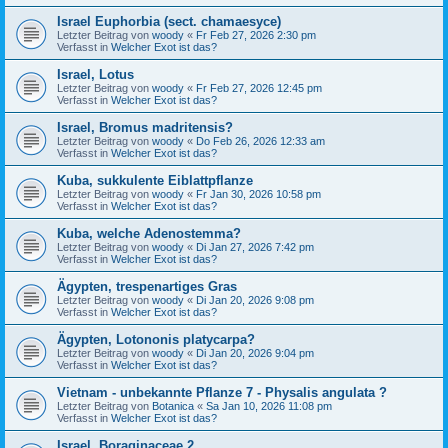
Israel Euphorbia (sect. chamaesyce)
Letzter Beitrag von
woody
«
Fr Feb 27, 2026 2:30 pm
Verfasst in
Welcher Exot ist das?
Israel, Lotus
Letzter Beitrag von
woody
«
Fr Feb 27, 2026 12:45 pm
Verfasst in
Welcher Exot ist das?
Israel, Bromus madritensis?
Letzter Beitrag von
woody
«
Do Feb 26, 2026 12:33 am
Verfasst in
Welcher Exot ist das?
Kuba, sukkulente Eiblattpflanze
Letzter Beitrag von
woody
«
Fr Jan 30, 2026 10:58 pm
Verfasst in
Welcher Exot ist das?
Kuba, welche Adenostemma?
Letzter Beitrag von
woody
«
Di Jan 27, 2026 7:42 pm
Verfasst in
Welcher Exot ist das?
Ägypten, trespenartiges Gras
Letzter Beitrag von
woody
«
Di Jan 20, 2026 9:08 pm
Verfasst in
Welcher Exot ist das?
Ägypten, Lotononis platycarpa?
Letzter Beitrag von
woody
«
Di Jan 20, 2026 9:04 pm
Verfasst in
Welcher Exot ist das?
Vietnam - unbekannte Pflanze 7 - Physalis angulata ?
Letzter Beitrag von
Botanica
«
Sa Jan 10, 2026 11:08 pm
Verfasst in
Welcher Exot ist das?
Israel, Boraginaceae 2