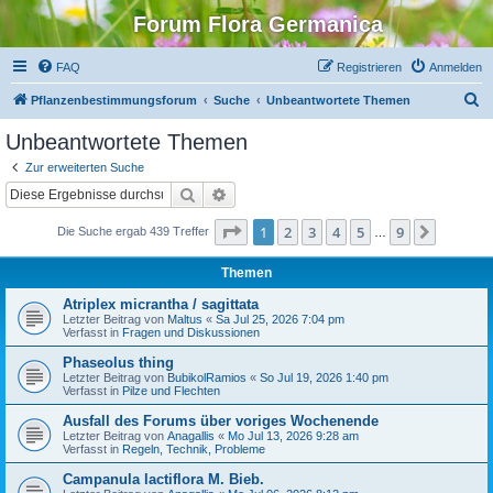
Forum Flora Germanica
FAQ
Registrieren
Anmelden
S
Pflanzenbestimmungsforum
Suche
Unbeantwortete Themen
u
Unbeantwortete Themen
c
Zur erweiterten Suche
h
Suche
Erweiterte Suche
e
Seite
1
von
9
1
2
3
4
5
9
Nächst
Die Suche ergab 439 Treffer
…
Themen
Atriplex micrantha / sagittata
Letzter Beitrag von
Maltus
«
Sa Jul 25, 2026 7:04 pm
Verfasst in
Fragen und Diskussionen
Phaseolus thing
Letzter Beitrag von
BubikolRamios
«
So Jul 19, 2026 1:40 pm
Verfasst in
Pilze und Flechten
Ausfall des Forums über voriges Wochenende
Letzter Beitrag von
Anagallis
«
Mo Jul 13, 2026 9:28 am
Verfasst in
Regeln, Technik, Probleme
Campanula lactiflora M. Bieb.