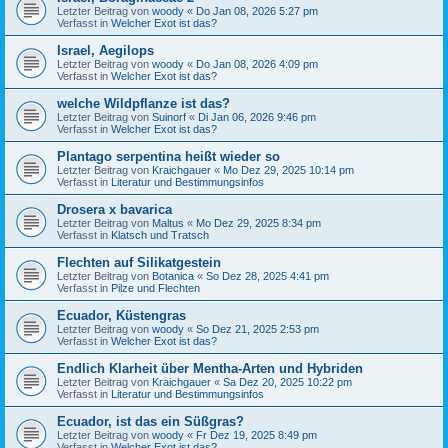
Letzter Beitrag von
woody
«
Do Jan 08, 2026 5:27 pm
Verfasst in
Welcher Exot ist das?
Israel, Aegilops
Letzter Beitrag von
woody
«
Do Jan 08, 2026 4:09 pm
Verfasst in
Welcher Exot ist das?
welche Wildpflanze ist das?
Letzter Beitrag von
Suinorf
«
Di Jan 06, 2026 9:46 pm
Verfasst in
Welcher Exot ist das?
Plantago serpentina heißt wieder so
Letzter Beitrag von
Kraichgauer
«
Mo Dez 29, 2025 10:14 pm
Verfasst in
Literatur und Bestimmungsinfos
Drosera x bavarica
Letzter Beitrag von
Maltus
«
Mo Dez 29, 2025 8:34 pm
Verfasst in
Klatsch und Tratsch
Flechten auf Silikatgestein
Letzter Beitrag von
Botanica
«
So Dez 28, 2025 4:41 pm
Verfasst in
Pilze und Flechten
Ecuador, Küstengras
Letzter Beitrag von
woody
«
So Dez 21, 2025 2:53 pm
Verfasst in
Welcher Exot ist das?
Endlich Klarheit über Mentha-Arten und Hybriden
Letzter Beitrag von
Kraichgauer
«
Sa Dez 20, 2025 10:22 pm
Verfasst in
Literatur und Bestimmungsinfos
Ecuador, ist das ein Süßgras?
Letzter Beitrag von
woody
«
Fr Dez 19, 2025 8:49 pm
Verfasst in
Welcher Exot ist das?