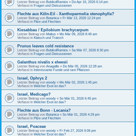
Letzter Beitrag von
BubikolRamios
«
Do Apr 16, 2026 6:14 pm
Verfasst in
Fragen und Diskussionen
Flechte aus Köln-Eil - Xanthoparmelia stenophylla?
Letzter Beitrag von
Botanica
«
Fr Mär 13, 2026 12:24 pm
Verfasst in
Pilze und Flechten
Kiesabbau / Epilobium brachycarpum
Letzter Beitrag von
Maltus
«
Mo Mär 09, 2026 8:46 am
Verfasst in
Klatsch und Tratsch
Prunus leaves cold resistance
Letzter Beitrag von
BubikolRamios
«
Sa Mär 07, 2026 8:30 pm
Verfasst in
Fragen und Diskussionen
Galanthus nivalis x elwesii
Letzter Beitrag von
Anagallis
«
Do Mär 05, 2026 12:28 am
Verfasst in
Interessante Funde und rare Pflanzen
Israel, Ophrys 2
Letzter Beitrag von
woody
«
Mo Mär 02, 2026 1:45 pm
Verfasst in
Welcher Exot ist das?
Israel, Medicago?
Letzter Beitrag von
woody
«
So Mär 01, 2026 6:45 pm
Verfasst in
Welcher Exot ist das?
Flechte aus Bonn - Lecania?
Letzter Beitrag von
Botanica
«
So Mär 01, 2026 4:29 pm
Verfasst in
Pilze und Flechten
Israel, Poaceae
Letzter Beitrag von
woody
«
Fr Feb 27, 2026 9:06 pm
Verfasst in
Welcher Exot ist das?