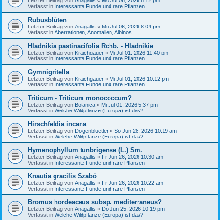
Letzter Beitrag von
Anagallis
«
Mo Jul 06, 2026 8:12 pm
Verfasst in
Interessante Funde und rare Pflanzen
Rubusblüten
Letzter Beitrag von
Anagallis
«
Mo Jul 06, 2026 8:04 pm
Verfasst in
Aberrationen, Anomalien, Albinos
Hladnikia pastinacifolia Rchb. - Hladnikie
Letzter Beitrag von
Kraichgauer
«
Mi Jul 01, 2026 11:40 pm
Verfasst in
Interessante Funde und rare Pflanzen
Gymnigritella
Letzter Beitrag von
Kraichgauer
«
Mi Jul 01, 2026 10:12 pm
Verfasst in
Interessante Funde und rare Pflanzen
Triticum - Triticum monococcum?
Letzter Beitrag von
Botanica
«
Mi Jul 01, 2026 5:37 pm
Verfasst in
Welche Wildpflanze (Europa) ist das?
Hirschfeldia incana
Letzter Beitrag von
Dolgenbluetler
«
So Jun 28, 2026 10:19 am
Verfasst in
Welche Wildpflanze (Europa) ist das?
Hymenophyllum tunbrigense (L.) Sm.
Letzter Beitrag von
Anagallis
«
Fr Jun 26, 2026 10:30 am
Verfasst in
Interessante Funde und rare Pflanzen
Knautia gracilis Szabó
Letzter Beitrag von
Anagallis
«
Fr Jun 26, 2026 10:22 am
Verfasst in
Interessante Funde und rare Pflanzen
Bromus hordeaceus subsp. mediterraneus?
Letzter Beitrag von
Anagallis
«
Do Jun 25, 2026 10:19 pm
Verfasst in
Welche Wildpflanze (Europa) ist das?