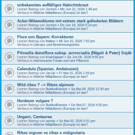
unbekanntes auffälliges Habichtskraut
Letzter Beitrag von
Jochen
«
Mo Jun 22, 2026 1:48 pm
Verfasst in
Welche Wildpflanze (Europa) ist das?
Acker-Witwenblume mit extrem stark gefiederten Blättern
Letzter Beitrag von
Jochen
«
Do Jun 18, 2026 9:14 pm
Verfasst in
Welche Wildpflanze (Europa) ist das?
Flora von Bayern: Korrekturen
Letzter Beitrag von
Maltus
«
Mi Jun 10, 2026 7:02 pm
Verfasst in
Literatur und Bestimmungsinfos
Pilosella densiflora subsp. acrosciadia (Nägeli & Peter) Soják
Letzter Beitrag von
Kraichgauer
«
Sa Jun 06, 2026 9:55 pm
Verfasst in
Interessante Funde und rare Pflanzen
Calendula (Spanien, Andalusien)
Letzter Beitrag von
JarJar
«
Fr Mai 15, 2026 1:59 pm
Verfasst in
Welche Wildpflanze (Europa) ist das?
Wild ribes ? --> Ribes alpinum
Letzter Beitrag von
BubikolRamios
«
Sa Mai 09, 2026 12:30 am
Verfasst in
Welche Wildpflanze (Europa) ist das?
Hordeum vulgare ?
Letzter Beitrag von
BubikolRamios
«
Do Mai 07, 2026 4:50 pm
Verfasst in
Welche Wildpflanze (Europa) ist das?
Ungarn, Centaurea
Letzter Beitrag von
woody
«
So Mai 03, 2026 6:51 pm
Verfasst in
Welche Wildpflanze (Europa) ist das?
Ribes nigrum vs ribes x nidigrolaria