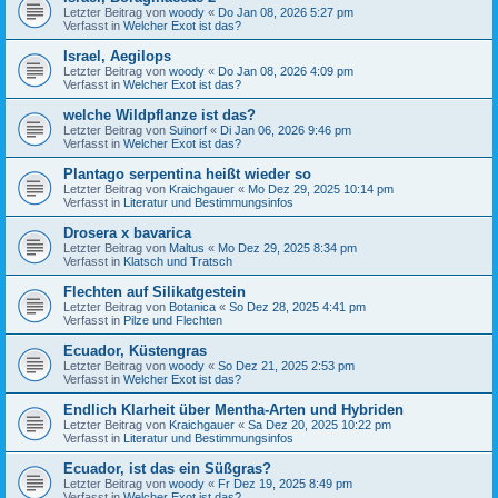
Letzter Beitrag von
woody
«
Do Jan 08, 2026 5:27 pm
Verfasst in
Welcher Exot ist das?
Israel, Aegilops
Letzter Beitrag von
woody
«
Do Jan 08, 2026 4:09 pm
Verfasst in
Welcher Exot ist das?
welche Wildpflanze ist das?
Letzter Beitrag von
Suinorf
«
Di Jan 06, 2026 9:46 pm
Verfasst in
Welcher Exot ist das?
Plantago serpentina heißt wieder so
Letzter Beitrag von
Kraichgauer
«
Mo Dez 29, 2025 10:14 pm
Verfasst in
Literatur und Bestimmungsinfos
Drosera x bavarica
Letzter Beitrag von
Maltus
«
Mo Dez 29, 2025 8:34 pm
Verfasst in
Klatsch und Tratsch
Flechten auf Silikatgestein
Letzter Beitrag von
Botanica
«
So Dez 28, 2025 4:41 pm
Verfasst in
Pilze und Flechten
Ecuador, Küstengras
Letzter Beitrag von
woody
«
So Dez 21, 2025 2:53 pm
Verfasst in
Welcher Exot ist das?
Endlich Klarheit über Mentha-Arten und Hybriden
Letzter Beitrag von
Kraichgauer
«
Sa Dez 20, 2025 10:22 pm
Verfasst in
Literatur und Bestimmungsinfos
Ecuador, ist das ein Süßgras?
Letzter Beitrag von
woody
«
Fr Dez 19, 2025 8:49 pm
Verfasst in
Welcher Exot ist das?