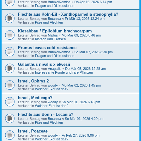
Letzter Beitrag von
BubikolRamios
«
Do Apr 16, 2026 6:14 pm
Verfasst in
Fragen und Diskussionen
Flechte aus Köln-Eil - Xanthoparmelia stenophylla?
Letzter Beitrag von
Botanica
«
Fr Mär 13, 2026 12:24 pm
Verfasst in
Pilze und Flechten
Kiesabbau / Epilobium brachycarpum
Letzter Beitrag von
Maltus
«
Mo Mär 09, 2026 8:46 am
Verfasst in
Klatsch und Tratsch
Prunus leaves cold resistance
Letzter Beitrag von
BubikolRamios
«
Sa Mär 07, 2026 8:30 pm
Verfasst in
Fragen und Diskussionen
Galanthus nivalis x elwesii
Letzter Beitrag von
Anagallis
«
Do Mär 05, 2026 12:28 am
Verfasst in
Interessante Funde und rare Pflanzen
Israel, Ophrys 2
Letzter Beitrag von
woody
«
Mo Mär 02, 2026 1:45 pm
Verfasst in
Welcher Exot ist das?
Israel, Medicago?
Letzter Beitrag von
woody
«
So Mär 01, 2026 6:45 pm
Verfasst in
Welcher Exot ist das?
Flechte aus Bonn - Lecania?
Letzter Beitrag von
Botanica
«
So Mär 01, 2026 4:29 pm
Verfasst in
Pilze und Flechten
Israel, Poaceae
Letzter Beitrag von
woody
«
Fr Feb 27, 2026 9:06 pm
Verfasst in
Welcher Exot ist das?