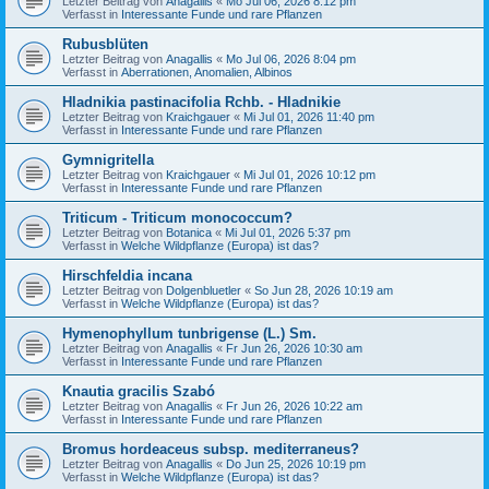
Letzter Beitrag von
Anagallis
«
Mo Jul 06, 2026 8:12 pm
Verfasst in
Interessante Funde und rare Pflanzen
Rubusblüten
Letzter Beitrag von
Anagallis
«
Mo Jul 06, 2026 8:04 pm
Verfasst in
Aberrationen, Anomalien, Albinos
Hladnikia pastinacifolia Rchb. - Hladnikie
Letzter Beitrag von
Kraichgauer
«
Mi Jul 01, 2026 11:40 pm
Verfasst in
Interessante Funde und rare Pflanzen
Gymnigritella
Letzter Beitrag von
Kraichgauer
«
Mi Jul 01, 2026 10:12 pm
Verfasst in
Interessante Funde und rare Pflanzen
Triticum - Triticum monococcum?
Letzter Beitrag von
Botanica
«
Mi Jul 01, 2026 5:37 pm
Verfasst in
Welche Wildpflanze (Europa) ist das?
Hirschfeldia incana
Letzter Beitrag von
Dolgenbluetler
«
So Jun 28, 2026 10:19 am
Verfasst in
Welche Wildpflanze (Europa) ist das?
Hymenophyllum tunbrigense (L.) Sm.
Letzter Beitrag von
Anagallis
«
Fr Jun 26, 2026 10:30 am
Verfasst in
Interessante Funde und rare Pflanzen
Knautia gracilis Szabó
Letzter Beitrag von
Anagallis
«
Fr Jun 26, 2026 10:22 am
Verfasst in
Interessante Funde und rare Pflanzen
Bromus hordeaceus subsp. mediterraneus?
Letzter Beitrag von
Anagallis
«
Do Jun 25, 2026 10:19 pm
Verfasst in
Welche Wildpflanze (Europa) ist das?