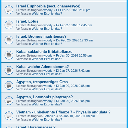
Israel Euphorbia (sect. chamaesyce)
Letzter Beitrag von
woody
«
Fr Feb 27, 2026 2:30 pm
Verfasst in
Welcher Exot ist das?
Israel, Lotus
Letzter Beitrag von
woody
«
Fr Feb 27, 2026 12:45 pm
Verfasst in
Welcher Exot ist das?
Israel, Bromus madritensis?
Letzter Beitrag von
woody
«
Do Feb 26, 2026 12:33 am
Verfasst in
Welcher Exot ist das?
Kuba, sukkulente Eiblattpflanze
Letzter Beitrag von
woody
«
Fr Jan 30, 2026 10:58 pm
Verfasst in
Welcher Exot ist das?
Kuba, welche Adenostemma?
Letzter Beitrag von
woody
«
Di Jan 27, 2026 7:42 pm
Verfasst in
Welcher Exot ist das?
Ägypten, trespenartiges Gras
Letzter Beitrag von
woody
«
Di Jan 20, 2026 9:08 pm
Verfasst in
Welcher Exot ist das?
Ägypten, Lotononis platycarpa?
Letzter Beitrag von
woody
«
Di Jan 20, 2026 9:04 pm
Verfasst in
Welcher Exot ist das?
Vietnam - unbekannte Pflanze 7 - Physalis angulata ?
Letzter Beitrag von
Botanica
«
Sa Jan 10, 2026 11:08 pm
Verfasst in
Welcher Exot ist das?
Israel, Boraginaceae 2