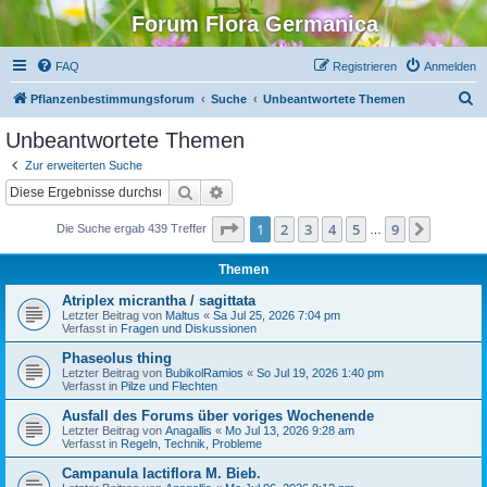
Forum Flora Germanica
FAQ
Registrieren
Anmelden
S
Pflanzenbestimmungsforum
Suche
Unbeantwortete Themen
u
Unbeantwortete Themen
c
Zur erweiterten Suche
h
Suche
Erweiterte Suche
e
Seite
1
von
9
1
2
3
4
5
9
Nächst
Die Suche ergab 439 Treffer
…
Themen
Atriplex micrantha / sagittata
Letzter Beitrag von
Maltus
«
Sa Jul 25, 2026 7:04 pm
Verfasst in
Fragen und Diskussionen
Phaseolus thing
Letzter Beitrag von
BubikolRamios
«
So Jul 19, 2026 1:40 pm
Verfasst in
Pilze und Flechten
Ausfall des Forums über voriges Wochenende
Letzter Beitrag von
Anagallis
«
Mo Jul 13, 2026 9:28 am
Verfasst in
Regeln, Technik, Probleme
Campanula lactiflora M. Bieb.