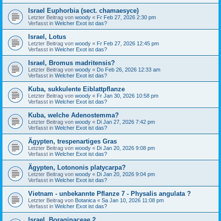
Israel Euphorbia (sect. chamaesyce)
Letzter Beitrag von
woody
«
Fr Feb 27, 2026 2:30 pm
Verfasst in
Welcher Exot ist das?
Israel, Lotus
Letzter Beitrag von
woody
«
Fr Feb 27, 2026 12:45 pm
Verfasst in
Welcher Exot ist das?
Israel, Bromus madritensis?
Letzter Beitrag von
woody
«
Do Feb 26, 2026 12:33 am
Verfasst in
Welcher Exot ist das?
Kuba, sukkulente Eiblattpflanze
Letzter Beitrag von
woody
«
Fr Jan 30, 2026 10:58 pm
Verfasst in
Welcher Exot ist das?
Kuba, welche Adenostemma?
Letzter Beitrag von
woody
«
Di Jan 27, 2026 7:42 pm
Verfasst in
Welcher Exot ist das?
Ägypten, trespenartiges Gras
Letzter Beitrag von
woody
«
Di Jan 20, 2026 9:08 pm
Verfasst in
Welcher Exot ist das?
Ägypten, Lotononis platycarpa?
Letzter Beitrag von
woody
«
Di Jan 20, 2026 9:04 pm
Verfasst in
Welcher Exot ist das?
Vietnam - unbekannte Pflanze 7 - Physalis angulata ?
Letzter Beitrag von
Botanica
«
Sa Jan 10, 2026 11:08 pm
Verfasst in
Welcher Exot ist das?
Israel, Boraginaceae 2