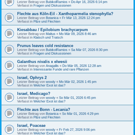
Letzter Beitrag von
BubikolRamios
«
Do Apr 16, 2026 6:14 pm
Verfasst in
Fragen und Diskussionen
Flechte aus Köln-Eil - Xanthoparmelia stenophylla?
Letzter Beitrag von
Botanica
«
Fr Mär 13, 2026 12:24 pm
Verfasst in
Pilze und Flechten
Kiesabbau / Epilobium brachycarpum
Letzter Beitrag von
Maltus
«
Mo Mär 09, 2026 8:46 am
Verfasst in
Klatsch und Tratsch
Prunus leaves cold resistance
Letzter Beitrag von
BubikolRamios
«
Sa Mär 07, 2026 8:30 pm
Verfasst in
Fragen und Diskussionen
Galanthus nivalis x elwesii
Letzter Beitrag von
Anagallis
«
Do Mär 05, 2026 12:28 am
Verfasst in
Interessante Funde und rare Pflanzen
Israel, Ophrys 2
Letzter Beitrag von
woody
«
Mo Mär 02, 2026 1:45 pm
Verfasst in
Welcher Exot ist das?
Israel, Medicago?
Letzter Beitrag von
woody
«
So Mär 01, 2026 6:45 pm
Verfasst in
Welcher Exot ist das?
Flechte aus Bonn - Lecania?
Letzter Beitrag von
Botanica
«
So Mär 01, 2026 4:29 pm
Verfasst in
Pilze und Flechten
Israel, Poaceae
Letzter Beitrag von
woody
«
Fr Feb 27, 2026 9:06 pm
Verfasst in
Welcher Exot ist das?