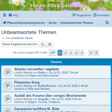
Forum Flora Germanica
FAQ
Registrieren
Anmelden
S
Pflanzenbestimmungsforum
Suche
Unbeantwortete Themen
u
Unbeantwortete Themen
c
Zur erweiterten Suche
h
Suche
Erweiterte Suche
e
Seite
1
von
9
1
2
3
4
5
9
Nächst
Die Suche ergab 439 Treffer
…
Themen
Atriplex micrantha / sagittata
Letzter Beitrag von
Maltus
«
Sa Jul 25, 2026 7:04 pm
Verfasst in
Fragen und Diskussionen
Phaseolus thing
Letzter Beitrag von
BubikolRamios
«
So Jul 19, 2026 1:40 pm
Verfasst in
Pilze und Flechten
Ausfall des Forums über voriges Wochenende
Letzter Beitrag von
Anagallis
«
Mo Jul 13, 2026 9:28 am
Verfasst in
Regeln, Technik, Probleme
Campanula lactiflora M. Bieb.