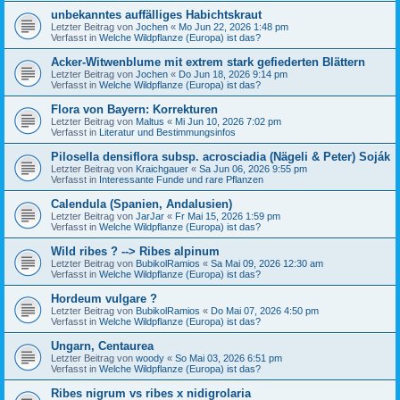
unbekanntes auffälliges Habichtskraut
Letzter Beitrag von
Jochen
«
Mo Jun 22, 2026 1:48 pm
Verfasst in
Welche Wildpflanze (Europa) ist das?
Acker-Witwenblume mit extrem stark gefiederten Blättern
Letzter Beitrag von
Jochen
«
Do Jun 18, 2026 9:14 pm
Verfasst in
Welche Wildpflanze (Europa) ist das?
Flora von Bayern: Korrekturen
Letzter Beitrag von
Maltus
«
Mi Jun 10, 2026 7:02 pm
Verfasst in
Literatur und Bestimmungsinfos
Pilosella densiflora subsp. acrosciadia (Nägeli & Peter) Soják
Letzter Beitrag von
Kraichgauer
«
Sa Jun 06, 2026 9:55 pm
Verfasst in
Interessante Funde und rare Pflanzen
Calendula (Spanien, Andalusien)
Letzter Beitrag von
JarJar
«
Fr Mai 15, 2026 1:59 pm
Verfasst in
Welche Wildpflanze (Europa) ist das?
Wild ribes ? --> Ribes alpinum
Letzter Beitrag von
BubikolRamios
«
Sa Mai 09, 2026 12:30 am
Verfasst in
Welche Wildpflanze (Europa) ist das?
Hordeum vulgare ?
Letzter Beitrag von
BubikolRamios
«
Do Mai 07, 2026 4:50 pm
Verfasst in
Welche Wildpflanze (Europa) ist das?
Ungarn, Centaurea
Letzter Beitrag von
woody
«
So Mai 03, 2026 6:51 pm
Verfasst in
Welche Wildpflanze (Europa) ist das?
Ribes nigrum vs ribes x nidigrolaria