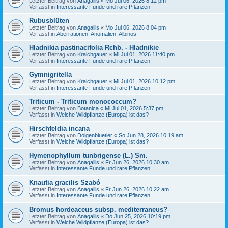
Letzter Beitrag von
Anagallis
«
Mo Jul 06, 2026 8:12 pm
Verfasst in
Interessante Funde und rare Pflanzen
Rubusblüten
Letzter Beitrag von
Anagallis
«
Mo Jul 06, 2026 8:04 pm
Verfasst in
Aberrationen, Anomalien, Albinos
Hladnikia pastinacifolia Rchb. - Hladnikie
Letzter Beitrag von
Kraichgauer
«
Mi Jul 01, 2026 11:40 pm
Verfasst in
Interessante Funde und rare Pflanzen
Gymnigritella
Letzter Beitrag von
Kraichgauer
«
Mi Jul 01, 2026 10:12 pm
Verfasst in
Interessante Funde und rare Pflanzen
Triticum - Triticum monococcum?
Letzter Beitrag von
Botanica
«
Mi Jul 01, 2026 5:37 pm
Verfasst in
Welche Wildpflanze (Europa) ist das?
Hirschfeldia incana
Letzter Beitrag von
Dolgenbluetler
«
So Jun 28, 2026 10:19 am
Verfasst in
Welche Wildpflanze (Europa) ist das?
Hymenophyllum tunbrigense (L.) Sm.
Letzter Beitrag von
Anagallis
«
Fr Jun 26, 2026 10:30 am
Verfasst in
Interessante Funde und rare Pflanzen
Knautia gracilis Szabó
Letzter Beitrag von
Anagallis
«
Fr Jun 26, 2026 10:22 am
Verfasst in
Interessante Funde und rare Pflanzen
Bromus hordeaceus subsp. mediterraneus?
Letzter Beitrag von
Anagallis
«
Do Jun 25, 2026 10:19 pm
Verfasst in
Welche Wildpflanze (Europa) ist das?