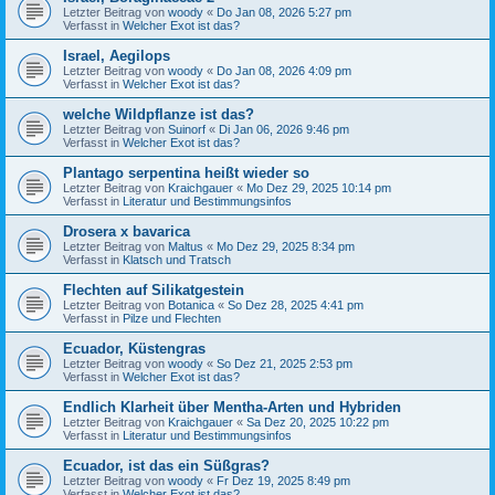
Letzter Beitrag von
woody
«
Do Jan 08, 2026 5:27 pm
Verfasst in
Welcher Exot ist das?
Israel, Aegilops
Letzter Beitrag von
woody
«
Do Jan 08, 2026 4:09 pm
Verfasst in
Welcher Exot ist das?
welche Wildpflanze ist das?
Letzter Beitrag von
Suinorf
«
Di Jan 06, 2026 9:46 pm
Verfasst in
Welcher Exot ist das?
Plantago serpentina heißt wieder so
Letzter Beitrag von
Kraichgauer
«
Mo Dez 29, 2025 10:14 pm
Verfasst in
Literatur und Bestimmungsinfos
Drosera x bavarica
Letzter Beitrag von
Maltus
«
Mo Dez 29, 2025 8:34 pm
Verfasst in
Klatsch und Tratsch
Flechten auf Silikatgestein
Letzter Beitrag von
Botanica
«
So Dez 28, 2025 4:41 pm
Verfasst in
Pilze und Flechten
Ecuador, Küstengras
Letzter Beitrag von
woody
«
So Dez 21, 2025 2:53 pm
Verfasst in
Welcher Exot ist das?
Endlich Klarheit über Mentha-Arten und Hybriden
Letzter Beitrag von
Kraichgauer
«
Sa Dez 20, 2025 10:22 pm
Verfasst in
Literatur und Bestimmungsinfos
Ecuador, ist das ein Süßgras?
Letzter Beitrag von
woody
«
Fr Dez 19, 2025 8:49 pm
Verfasst in
Welcher Exot ist das?