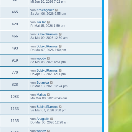
507
Mi Jun 10, 2026 7:02 pm
von
Kraichgauer
465
Sa Jun 06, 2026 9:55 pm
von
JarJar
429
Fr Mai 15, 2026 1:59 pm
von
BubikolRamios
466
Sa Mai 09, 2026 12:30 am
von
BubikolRamios
493
Do Mai 07, 2026 4:50 pm
von
woody
919
So Mai 03, 2026 6:51 pm
von
BubikolRamios
770
Do Apr 16, 2026 6:14 pm
von
Botanica
828
Fr Mär 13, 2026 12:24 pm
von
Maltus
1083
Mo Mär 09, 2026 8:46 am
von
BubikolRamios
1133
Sa Mär 07, 2026 8:30 pm
von
Anagallis
1135
Do Mär 05, 2026 12:28 am
von
woody