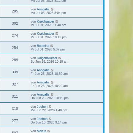
Mo Jul 06, 2026 8:12 pm
von
Anagallis
295
Mo Jul 06, 2026 8:04 pm
von
Kraichgauer
302
Mi Jul 01, 2026 11:40 pm
von
Kraichgauer
274
Mi Jul 01, 2026 10:12 pm
von
Botanica
254
Mi Jul 01, 2026 5:37 pm
von
Dolgenbluetler
289
So Jun 28, 2026 10:19 am
von
Anagallis
339
Fr Jun 26, 2026 10:30 am
von
Anagallis
327
Fr Jun 26, 2026 10:22 am
von
Anagallis
311
Do Jun 25, 2026 10:19 pm
von
Jochen
318
Mo Jun 22, 2026 1:48 pm
von
Jochen
277
Do Jun 18, 2026 9:14 pm
von
Maltus