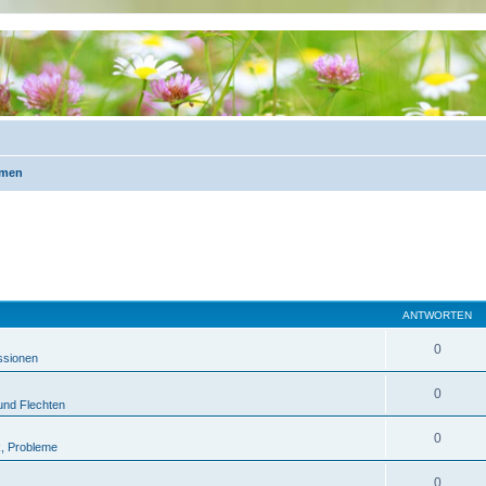
emen
ANTWORTEN
0
ssionen
0
 und Flechten
0
k, Probleme
0