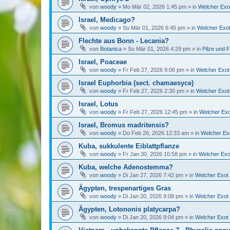
von
woody
»
Mo Mär 02, 2026 1:45 pm
» in
Welcher Exot
Israel, Medicago?
von
woody
»
So Mär 01, 2026 6:45 pm
» in
Welcher Exot
Flechte aus Bonn - Lecania?
von
Botanica
»
So Mär 01, 2026 4:29 pm
» in
Pilze und 
Israel, Poaceae
von
woody
»
Fr Feb 27, 2026 9:06 pm
» in
Welcher Exot 
Israel Euphorbia (sect. chamaesyce)
von
woody
»
Fr Feb 27, 2026 2:30 pm
» in
Welcher Exot 
Israel, Lotus
von
woody
»
Fr Feb 27, 2026 12:45 pm
» in
Welcher Exo
Israel, Bromus madritensis?
von
woody
»
Do Feb 26, 2026 12:33 am
» in
Welcher Exo
Kuba, sukkulente Eiblattpflanze
von
woody
»
Fr Jan 30, 2026 10:58 pm
» in
Welcher Exot
Kuba, welche Adenostemma?
von
woody
»
Di Jan 27, 2026 7:42 pm
» in
Welcher Exot 
Ägypten, trespenartiges Gras
von
woody
»
Di Jan 20, 2026 9:08 pm
» in
Welcher Exot 
Ägypten, Lotononis platycarpa?
von
woody
»
Di Jan 20, 2026 9:04 pm
» in
Welcher Exot 