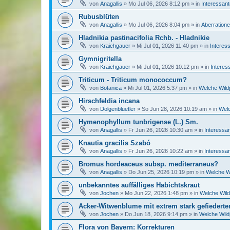
von
Anagallis
»
Mo Jul 06, 2026 8:12 pm
» in
Interessan
Rubusblüten
von
Anagallis
»
Mo Jul 06, 2026 8:04 pm
» in
Aberratione
Hladnikia pastinacifolia Rchb. - Hladnikie
von
Kraichgauer
»
Mi Jul 01, 2026 11:40 pm
» in
Interes
Gymnigritella
von
Kraichgauer
»
Mi Jul 01, 2026 10:12 pm
» in
Interes
Triticum - Triticum monococcum?
von
Botanica
»
Mi Jul 01, 2026 5:37 pm
» in
Welche Wildp
Hirschfeldia incana
von
Dolgenbluetler
»
So Jun 28, 2026 10:19 am
» in
Welc
Hymenophyllum tunbrigense (L.) Sm.
von
Anagallis
»
Fr Jun 26, 2026 10:30 am
» in
Interessa
Knautia gracilis Szabó
von
Anagallis
»
Fr Jun 26, 2026 10:22 am
» in
Interessa
Bromus hordeaceus subsp. mediterraneus?
von
Anagallis
»
Do Jun 25, 2026 10:19 pm
» in
Welche Wi
unbekanntes auffälliges Habichtskraut
von
Jochen
»
Mo Jun 22, 2026 1:48 pm
» in
Welche Wild
Acker-Witwenblume mit extrem stark gefiederten
von
Jochen
»
Do Jun 18, 2026 9:14 pm
» in
Welche Wild
Flora von Bayern: Korrekturen