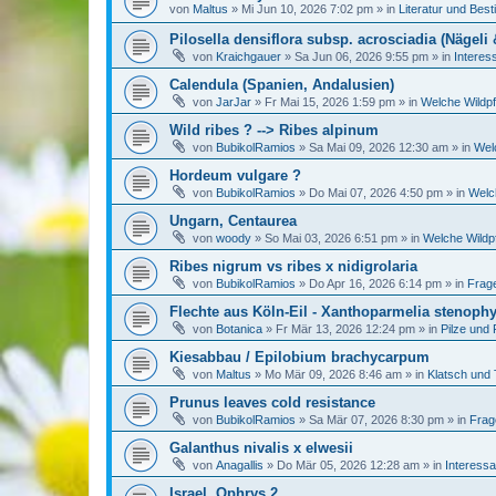
von
Maltus
»
Mi Jun 10, 2026 7:02 pm
» in
Literatur und Bes
Pilosella densiflora subsp. acrosciadia (Nägeli 
von
Kraichgauer
»
Sa Jun 06, 2026 9:55 pm
» in
Interes
Calendula (Spanien, Andalusien)
von
JarJar
»
Fr Mai 15, 2026 1:59 pm
» in
Welche Wildpf
Wild ribes ? --> Ribes alpinum
von
BubikolRamios
»
Sa Mai 09, 2026 12:30 am
» in
Wel
Hordeum vulgare ?
von
BubikolRamios
»
Do Mai 07, 2026 4:50 pm
» in
Welc
Ungarn, Centaurea
von
woody
»
So Mai 03, 2026 6:51 pm
» in
Welche Wildpf
Ribes nigrum vs ribes x nidigrolaria
von
BubikolRamios
»
Do Apr 16, 2026 6:14 pm
» in
Frag
Flechte aus Köln-Eil - Xanthoparmelia stenophy
von
Botanica
»
Fr Mär 13, 2026 12:24 pm
» in
Pilze und 
Kiesabbau / Epilobium brachycarpum
von
Maltus
»
Mo Mär 09, 2026 8:46 am
» in
Klatsch und 
Prunus leaves cold resistance
von
BubikolRamios
»
Sa Mär 07, 2026 8:30 pm
» in
Frag
Galanthus nivalis x elwesii
von
Anagallis
»
Do Mär 05, 2026 12:28 am
» in
Interessa
Israel, Ophrys 2