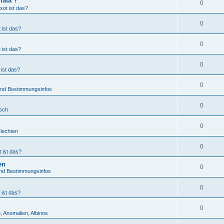
lata ?
0
xot ist das?
0
 ist das?
0
 ist das?
0
ist das?
0
 und Bestimmungsinfos
0
tsch
0
Flechten
0
 ist das?
en
0
und Bestimmungsinfos
0
 ist das?
0
, Anomalien, Albinos