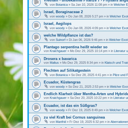
Vietnam - unbekannte Pflanze 7 - Physalis angu
von
Botanica
»
Sa Jan 10, 2026 11:08 pm
» in
Welcher E
Israel, Boraginaceae 2
von
woody
»
Do Jan 08, 2026 5:27 pm
» in
Welcher Exot
Israel, Aegilops
von
woody
»
Do Jan 08, 2026 4:09 pm
» in
Welcher Exot
welche Wildpflanze ist das?
von
Suinorf
»
Di Jan 06, 2026 9:46 pm
» in
Welcher Exot 
Plantago serpentina heißt wieder so
von
Kraichgauer
»
Mo Dez 29, 2025 10:14 pm
» in
Literatur
Drosera x bavarica
von
Maltus
»
Mo Dez 29, 2025 8:34 pm
» in
Klatsch und Tra
Flechten auf Silikatgestein
von
Botanica
»
So Dez 28, 2025 4:41 pm
» in
Pilze und 
Ecuador, Küstengras
von
woody
»
So Dez 21, 2025 2:53 pm
» in
Welcher Exot
Endlich Klarheit über Mentha-Arten und Hybrid
von
Kraichgauer
»
Sa Dez 20, 2025 10:22 pm
» in
Literatur 
Ecuador, ist das ein Süßgras?
von
woody
»
Fr Dez 19, 2025 8:49 pm
» in
Welcher Exot
zu viel Kraft bei Cornus sanguinea
von
Manfrid
»
Fr Dez 19, 2025 6:32 pm
» in
Aberrationen