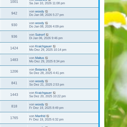
1001
Sa Jan 10, 2026 11:08 pm
von
woody
942
Do Jan 08, 2026 5:27 pm
von
woody
930
Do Jan 08, 2026 4:09 pm
von
Suinorf
936
Di Jan 06, 2026 9:46 pm
von
Kraichgauer
1424
Mo Dez 29, 2025 10:14 pm
von
Maltus
1483
Mo Dez 29, 2025 8:34 pm
von
Botanica
1206
So Dez 28, 2025 4:41 pm
von
woody
841
So Dez 21, 2025 2:53 pm
von
Kraichgauer
1443
Sa Dez 20, 2025 10:22 pm
von
woody
818
Fr Dez 19, 2025 8:49 pm
von
Manfrid
1765
Fr Dez 19, 2025 6:32 pm