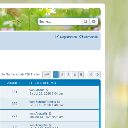
Suche
Erweiterte Suche
Registrieren
Anmelden
Seite
1
von
9
1
2
3
4
5
9
Nächste
Die Suche ergab 439 Treffer
…
ZUGRIFFE
LETZTER BEITRAG
von
Maltus
231
Sa Jul 25, 2026 7:04 pm
von
BubikolRamios
459
So Jul 19, 2026 1:40 pm
von
Anagallis
563
Mo Jul 13, 2026 9:28 am
von
Anagallis
306