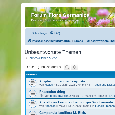
Forum Flora Germanica
Das neue Pflanzenbestimmungsforum
Schnellzugriff
FAQ
Pflanzenbestimmungsforum
Suche
Unbeantwortete Th
Unbeantwortete Themen
Zur erweiterten Suche
Suche
Erweiterte Suche
THEMEN
Atriplex micrantha / sagittata
von
Maltus
»
Sa Jul 25, 2026 7:04 pm
» in
Fragen und Disku
Phaseolus thing
von
BubikolRamios
»
So Jul 19, 2026 1:40 pm
» in
Pilze
Ausfall des Forums über voriges Wochenende
von
Anagallis
»
Mo Jul 13, 2026 9:28 am
» in
Regeln, Techni
Campanula lactiflora M. Bieb.