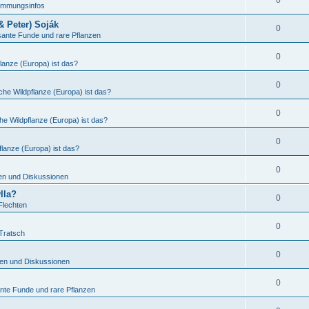
0
timmungsinfos
& Peter) Soják
0
sante Funde und rare Pflanzen
0
lanze (Europa) ist das?
0
che Wildpflanze (Europa) ist das?
0
he Wildpflanze (Europa) ist das?
0
lanze (Europa) ist das?
0
en und Diskussionen
lla?
0
Flechten
0
Tratsch
0
en und Diskussionen
0
nte Funde und rare Pflanzen