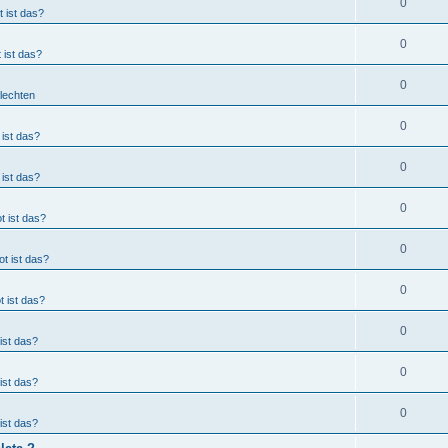
0
 ist das?
0
 ist das?
0
Flechten
0
ist das?
0
ist das?
0
t ist das?
0
t ist das?
0
 ist das?
0
ist das?
0
ist das?
0
ist das?