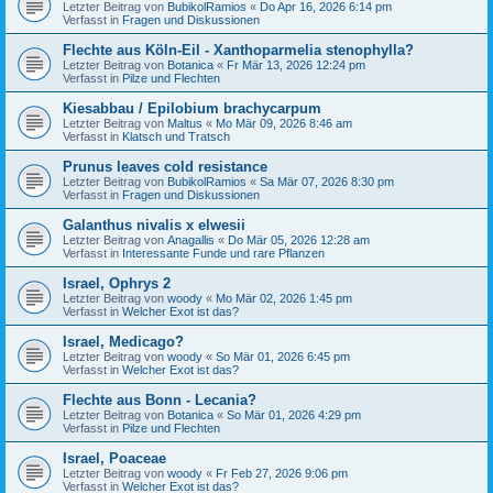
Letzter Beitrag von
BubikolRamios
«
Do Apr 16, 2026 6:14 pm
Verfasst in
Fragen und Diskussionen
Flechte aus Köln-Eil - Xanthoparmelia stenophylla?
Letzter Beitrag von
Botanica
«
Fr Mär 13, 2026 12:24 pm
Verfasst in
Pilze und Flechten
Kiesabbau / Epilobium brachycarpum
Letzter Beitrag von
Maltus
«
Mo Mär 09, 2026 8:46 am
Verfasst in
Klatsch und Tratsch
Prunus leaves cold resistance
Letzter Beitrag von
BubikolRamios
«
Sa Mär 07, 2026 8:30 pm
Verfasst in
Fragen und Diskussionen
Galanthus nivalis x elwesii
Letzter Beitrag von
Anagallis
«
Do Mär 05, 2026 12:28 am
Verfasst in
Interessante Funde und rare Pflanzen
Israel, Ophrys 2
Letzter Beitrag von
woody
«
Mo Mär 02, 2026 1:45 pm
Verfasst in
Welcher Exot ist das?
Israel, Medicago?
Letzter Beitrag von
woody
«
So Mär 01, 2026 6:45 pm
Verfasst in
Welcher Exot ist das?
Flechte aus Bonn - Lecania?
Letzter Beitrag von
Botanica
«
So Mär 01, 2026 4:29 pm
Verfasst in
Pilze und Flechten
Israel, Poaceae
Letzter Beitrag von
woody
«
Fr Feb 27, 2026 9:06 pm
Verfasst in
Welcher Exot ist das?