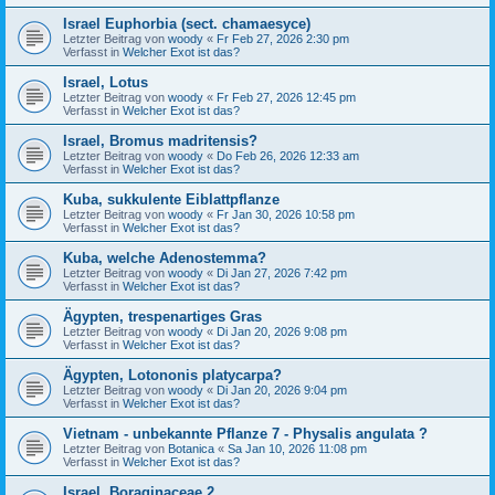
Israel Euphorbia (sect. chamaesyce)
Letzter Beitrag von
woody
«
Fr Feb 27, 2026 2:30 pm
Verfasst in
Welcher Exot ist das?
Israel, Lotus
Letzter Beitrag von
woody
«
Fr Feb 27, 2026 12:45 pm
Verfasst in
Welcher Exot ist das?
Israel, Bromus madritensis?
Letzter Beitrag von
woody
«
Do Feb 26, 2026 12:33 am
Verfasst in
Welcher Exot ist das?
Kuba, sukkulente Eiblattpflanze
Letzter Beitrag von
woody
«
Fr Jan 30, 2026 10:58 pm
Verfasst in
Welcher Exot ist das?
Kuba, welche Adenostemma?
Letzter Beitrag von
woody
«
Di Jan 27, 2026 7:42 pm
Verfasst in
Welcher Exot ist das?
Ägypten, trespenartiges Gras
Letzter Beitrag von
woody
«
Di Jan 20, 2026 9:08 pm
Verfasst in
Welcher Exot ist das?
Ägypten, Lotononis platycarpa?
Letzter Beitrag von
woody
«
Di Jan 20, 2026 9:04 pm
Verfasst in
Welcher Exot ist das?
Vietnam - unbekannte Pflanze 7 - Physalis angulata ?
Letzter Beitrag von
Botanica
«
Sa Jan 10, 2026 11:08 pm
Verfasst in
Welcher Exot ist das?
Israel, Boraginaceae 2