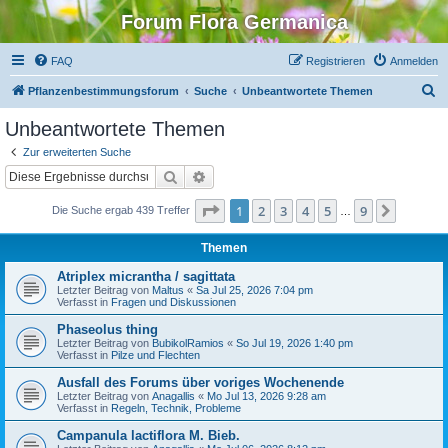
Forum Flora Germanica
FAQ
Registrieren
Anmelden
S
Pflanzenbestimmungsforum
Suche
Unbeantwortete Themen
u
Unbeantwortete Themen
c
Zur erweiterten Suche
h
Suche
Erweiterte Suche
e
Seite
1
von
9
1
2
3
4
5
9
Nächst
Die Suche ergab 439 Treffer
…
Themen
Atriplex micrantha / sagittata
Letzter Beitrag von
Maltus
«
Sa Jul 25, 2026 7:04 pm
Verfasst in
Fragen und Diskussionen
Phaseolus thing
Letzter Beitrag von
BubikolRamios
«
So Jul 19, 2026 1:40 pm
Verfasst in
Pilze und Flechten
Ausfall des Forums über voriges Wochenende
Letzter Beitrag von
Anagallis
«
Mo Jul 13, 2026 9:28 am
Verfasst in
Regeln, Technik, Probleme
Campanula lactiflora M. Bieb.