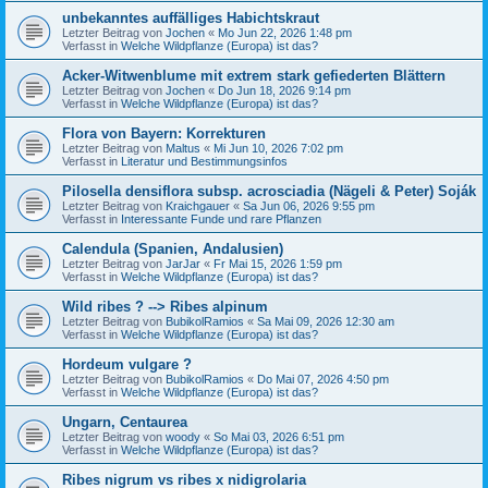
unbekanntes auffälliges Habichtskraut
Letzter Beitrag von
Jochen
«
Mo Jun 22, 2026 1:48 pm
Verfasst in
Welche Wildpflanze (Europa) ist das?
Acker-Witwenblume mit extrem stark gefiederten Blättern
Letzter Beitrag von
Jochen
«
Do Jun 18, 2026 9:14 pm
Verfasst in
Welche Wildpflanze (Europa) ist das?
Flora von Bayern: Korrekturen
Letzter Beitrag von
Maltus
«
Mi Jun 10, 2026 7:02 pm
Verfasst in
Literatur und Bestimmungsinfos
Pilosella densiflora subsp. acrosciadia (Nägeli & Peter) Soják
Letzter Beitrag von
Kraichgauer
«
Sa Jun 06, 2026 9:55 pm
Verfasst in
Interessante Funde und rare Pflanzen
Calendula (Spanien, Andalusien)
Letzter Beitrag von
JarJar
«
Fr Mai 15, 2026 1:59 pm
Verfasst in
Welche Wildpflanze (Europa) ist das?
Wild ribes ? --> Ribes alpinum
Letzter Beitrag von
BubikolRamios
«
Sa Mai 09, 2026 12:30 am
Verfasst in
Welche Wildpflanze (Europa) ist das?
Hordeum vulgare ?
Letzter Beitrag von
BubikolRamios
«
Do Mai 07, 2026 4:50 pm
Verfasst in
Welche Wildpflanze (Europa) ist das?
Ungarn, Centaurea
Letzter Beitrag von
woody
«
So Mai 03, 2026 6:51 pm
Verfasst in
Welche Wildpflanze (Europa) ist das?
Ribes nigrum vs ribes x nidigrolaria