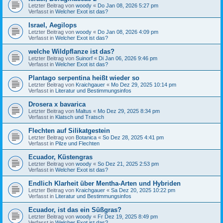
Letzter Beitrag von
woody
«
Do Jan 08, 2026 5:27 pm
Verfasst in
Welcher Exot ist das?
Israel, Aegilops
Letzter Beitrag von
woody
«
Do Jan 08, 2026 4:09 pm
Verfasst in
Welcher Exot ist das?
welche Wildpflanze ist das?
Letzter Beitrag von
Suinorf
«
Di Jan 06, 2026 9:46 pm
Verfasst in
Welcher Exot ist das?
Plantago serpentina heißt wieder so
Letzter Beitrag von
Kraichgauer
«
Mo Dez 29, 2025 10:14 pm
Verfasst in
Literatur und Bestimmungsinfos
Drosera x bavarica
Letzter Beitrag von
Maltus
«
Mo Dez 29, 2025 8:34 pm
Verfasst in
Klatsch und Tratsch
Flechten auf Silikatgestein
Letzter Beitrag von
Botanica
«
So Dez 28, 2025 4:41 pm
Verfasst in
Pilze und Flechten
Ecuador, Küstengras
Letzter Beitrag von
woody
«
So Dez 21, 2025 2:53 pm
Verfasst in
Welcher Exot ist das?
Endlich Klarheit über Mentha-Arten und Hybriden
Letzter Beitrag von
Kraichgauer
«
Sa Dez 20, 2025 10:22 pm
Verfasst in
Literatur und Bestimmungsinfos
Ecuador, ist das ein Süßgras?
Letzter Beitrag von
woody
«
Fr Dez 19, 2025 8:49 pm
Verfasst in
Welcher Exot ist das?