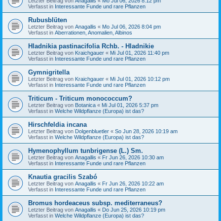
Letzter Beitrag von
Anagallis
«
Mo Jul 06, 2026 8:12 pm
Verfasst in
Interessante Funde und rare Pflanzen
Rubusblüten
Letzter Beitrag von
Anagallis
«
Mo Jul 06, 2026 8:04 pm
Verfasst in
Aberrationen, Anomalien, Albinos
Hladnikia pastinacifolia Rchb. - Hladnikie
Letzter Beitrag von
Kraichgauer
«
Mi Jul 01, 2026 11:40 pm
Verfasst in
Interessante Funde und rare Pflanzen
Gymnigritella
Letzter Beitrag von
Kraichgauer
«
Mi Jul 01, 2026 10:12 pm
Verfasst in
Interessante Funde und rare Pflanzen
Triticum - Triticum monococcum?
Letzter Beitrag von
Botanica
«
Mi Jul 01, 2026 5:37 pm
Verfasst in
Welche Wildpflanze (Europa) ist das?
Hirschfeldia incana
Letzter Beitrag von
Dolgenbluetler
«
So Jun 28, 2026 10:19 am
Verfasst in
Welche Wildpflanze (Europa) ist das?
Hymenophyllum tunbrigense (L.) Sm.
Letzter Beitrag von
Anagallis
«
Fr Jun 26, 2026 10:30 am
Verfasst in
Interessante Funde und rare Pflanzen
Knautia gracilis Szabó
Letzter Beitrag von
Anagallis
«
Fr Jun 26, 2026 10:22 am
Verfasst in
Interessante Funde und rare Pflanzen
Bromus hordeaceus subsp. mediterraneus?
Letzter Beitrag von
Anagallis
«
Do Jun 25, 2026 10:19 pm
Verfasst in
Welche Wildpflanze (Europa) ist das?