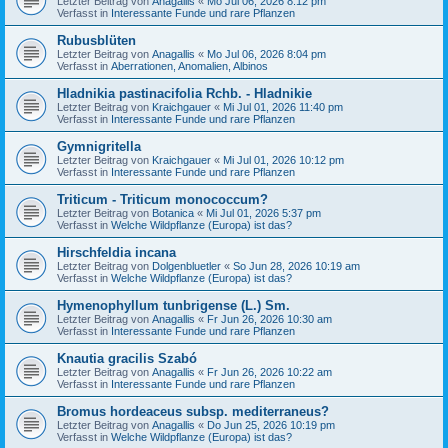
Letzter Beitrag von
Anagallis
«
Mo Jul 06, 2026 8:12 pm
Verfasst in
Interessante Funde und rare Pflanzen
Rubusblüten
Letzter Beitrag von
Anagallis
«
Mo Jul 06, 2026 8:04 pm
Verfasst in
Aberrationen, Anomalien, Albinos
Hladnikia pastinacifolia Rchb. - Hladnikie
Letzter Beitrag von
Kraichgauer
«
Mi Jul 01, 2026 11:40 pm
Verfasst in
Interessante Funde und rare Pflanzen
Gymnigritella
Letzter Beitrag von
Kraichgauer
«
Mi Jul 01, 2026 10:12 pm
Verfasst in
Interessante Funde und rare Pflanzen
Triticum - Triticum monococcum?
Letzter Beitrag von
Botanica
«
Mi Jul 01, 2026 5:37 pm
Verfasst in
Welche Wildpflanze (Europa) ist das?
Hirschfeldia incana
Letzter Beitrag von
Dolgenbluetler
«
So Jun 28, 2026 10:19 am
Verfasst in
Welche Wildpflanze (Europa) ist das?
Hymenophyllum tunbrigense (L.) Sm.
Letzter Beitrag von
Anagallis
«
Fr Jun 26, 2026 10:30 am
Verfasst in
Interessante Funde und rare Pflanzen
Knautia gracilis Szabó
Letzter Beitrag von
Anagallis
«
Fr Jun 26, 2026 10:22 am
Verfasst in
Interessante Funde und rare Pflanzen
Bromus hordeaceus subsp. mediterraneus?
Letzter Beitrag von
Anagallis
«
Do Jun 25, 2026 10:19 pm
Verfasst in
Welche Wildpflanze (Europa) ist das?