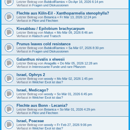
Letzter Beitrag von
BubikolRamios
«
Do Apr 16, 2026 6:14 pm
Verfasst in
Fragen und Diskussionen
Flechte aus Köln-Eil - Xanthoparmelia stenophylla?
Letzter Beitrag von
Botanica
«
Fr Mär 13, 2026 12:24 pm
Verfasst in
Pilze und Flechten
Kiesabbau / Epilobium brachycarpum
Letzter Beitrag von
Maltus
«
Mo Mär 09, 2026 8:46 am
Verfasst in
Klatsch und Tratsch
Prunus leaves cold resistance
Letzter Beitrag von
BubikolRamios
«
Sa Mär 07, 2026 8:30 pm
Verfasst in
Fragen und Diskussionen
Galanthus nivalis x elwesii
Letzter Beitrag von
Anagallis
«
Do Mär 05, 2026 12:28 am
Verfasst in
Interessante Funde und rare Pflanzen
Israel, Ophrys 2
Letzter Beitrag von
woody
«
Mo Mär 02, 2026 1:45 pm
Verfasst in
Welcher Exot ist das?
Israel, Medicago?
Letzter Beitrag von
woody
«
So Mär 01, 2026 6:45 pm
Verfasst in
Welcher Exot ist das?
Flechte aus Bonn - Lecania?
Letzter Beitrag von
Botanica
«
So Mär 01, 2026 4:29 pm
Verfasst in
Pilze und Flechten
Israel, Poaceae
Letzter Beitrag von
woody
«
Fr Feb 27, 2026 9:06 pm
Verfasst in
Welcher Exot ist das?