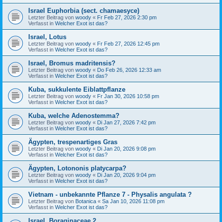
Israel Euphorbia (sect. chamaesyce)
Letzter Beitrag von
woody
«
Fr Feb 27, 2026 2:30 pm
Verfasst in
Welcher Exot ist das?
Israel, Lotus
Letzter Beitrag von
woody
«
Fr Feb 27, 2026 12:45 pm
Verfasst in
Welcher Exot ist das?
Israel, Bromus madritensis?
Letzter Beitrag von
woody
«
Do Feb 26, 2026 12:33 am
Verfasst in
Welcher Exot ist das?
Kuba, sukkulente Eiblattpflanze
Letzter Beitrag von
woody
«
Fr Jan 30, 2026 10:58 pm
Verfasst in
Welcher Exot ist das?
Kuba, welche Adenostemma?
Letzter Beitrag von
woody
«
Di Jan 27, 2026 7:42 pm
Verfasst in
Welcher Exot ist das?
Ägypten, trespenartiges Gras
Letzter Beitrag von
woody
«
Di Jan 20, 2026 9:08 pm
Verfasst in
Welcher Exot ist das?
Ägypten, Lotononis platycarpa?
Letzter Beitrag von
woody
«
Di Jan 20, 2026 9:04 pm
Verfasst in
Welcher Exot ist das?
Vietnam - unbekannte Pflanze 7 - Physalis angulata ?
Letzter Beitrag von
Botanica
«
Sa Jan 10, 2026 11:08 pm
Verfasst in
Welcher Exot ist das?
Israel, Boraginaceae 2