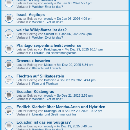
Letzter Beitrag von
woody
«
Do Jan 08, 2026 5:27 pm
Verfasst in
Welcher Exot ist das?
Israel, Aegilops
Letzter Beitrag von
woody
«
Do Jan 08, 2026 4:09 pm
Verfasst in
Welcher Exot ist das?
welche Wildpflanze ist das?
Letzter Beitrag von
Suinorf
«
Di Jan 06, 2026 9:46 pm
Verfasst in
Welcher Exot ist das?
Plantago serpentina heißt wieder so
Letzter Beitrag von
Kraichgauer
«
Mo Dez 29, 2025 10:14 pm
Verfasst in
Literatur und Bestimmungsinfos
Drosera x bavarica
Letzter Beitrag von
Maltus
«
Mo Dez 29, 2025 8:34 pm
Verfasst in
Klatsch und Tratsch
Flechten auf Silikatgestein
Letzter Beitrag von
Botanica
«
So Dez 28, 2025 4:41 pm
Verfasst in
Pilze und Flechten
Ecuador, Küstengras
Letzter Beitrag von
woody
«
So Dez 21, 2025 2:53 pm
Verfasst in
Welcher Exot ist das?
Endlich Klarheit über Mentha-Arten und Hybriden
Letzter Beitrag von
Kraichgauer
«
Sa Dez 20, 2025 10:22 pm
Verfasst in
Literatur und Bestimmungsinfos
Ecuador, ist das ein Süßgras?
Letzter Beitrag von
woody
«
Fr Dez 19, 2025 8:49 pm
Verfasst in
Welcher Exot ist das?