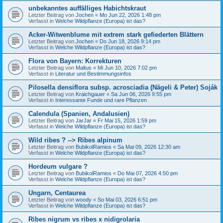
unbekanntes auffälliges Habichtskraut
Letzter Beitrag von
Jochen
«
Mo Jun 22, 2026 1:48 pm
Verfasst in
Welche Wildpflanze (Europa) ist das?
Acker-Witwenblume mit extrem stark gefiederten Blättern
Letzter Beitrag von
Jochen
«
Do Jun 18, 2026 9:14 pm
Verfasst in
Welche Wildpflanze (Europa) ist das?
Flora von Bayern: Korrekturen
Letzter Beitrag von
Maltus
«
Mi Jun 10, 2026 7:02 pm
Verfasst in
Literatur und Bestimmungsinfos
Pilosella densiflora subsp. acrosciadia (Nägeli & Peter) Soják
Letzter Beitrag von
Kraichgauer
«
Sa Jun 06, 2026 9:55 pm
Verfasst in
Interessante Funde und rare Pflanzen
Calendula (Spanien, Andalusien)
Letzter Beitrag von
JarJar
«
Fr Mai 15, 2026 1:59 pm
Verfasst in
Welche Wildpflanze (Europa) ist das?
Wild ribes ? --> Ribes alpinum
Letzter Beitrag von
BubikolRamios
«
Sa Mai 09, 2026 12:30 am
Verfasst in
Welche Wildpflanze (Europa) ist das?
Hordeum vulgare ?
Letzter Beitrag von
BubikolRamios
«
Do Mai 07, 2026 4:50 pm
Verfasst in
Welche Wildpflanze (Europa) ist das?
Ungarn, Centaurea
Letzter Beitrag von
woody
«
So Mai 03, 2026 6:51 pm
Verfasst in
Welche Wildpflanze (Europa) ist das?
Ribes nigrum vs ribes x nidigrolaria