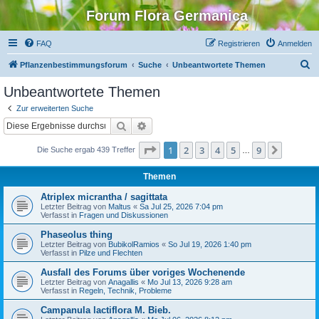
Forum Flora Germanica
FAQ
Registrieren
Anmelden
S
Pflanzenbestimmungsforum
Suche
Unbeantwortete Themen
u
Unbeantwortete Themen
c
Zur erweiterten Suche
h
Suche
Erweiterte Suche
e
Seite
1
von
9
1
2
3
4
5
9
Nächst
Die Suche ergab 439 Treffer
…
Themen
Atriplex micrantha / sagittata
Letzter Beitrag von
Maltus
«
Sa Jul 25, 2026 7:04 pm
Verfasst in
Fragen und Diskussionen
Phaseolus thing
Letzter Beitrag von
BubikolRamios
«
So Jul 19, 2026 1:40 pm
Verfasst in
Pilze und Flechten
Ausfall des Forums über voriges Wochenende
Letzter Beitrag von
Anagallis
«
Mo Jul 13, 2026 9:28 am
Verfasst in
Regeln, Technik, Probleme
Campanula lactiflora M. Bieb.