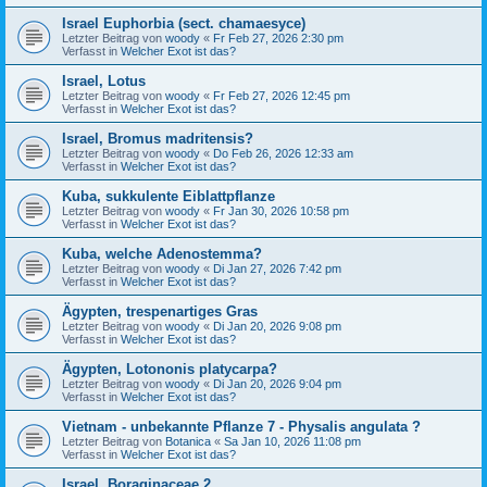
Israel Euphorbia (sect. chamaesyce)
Letzter Beitrag von
woody
«
Fr Feb 27, 2026 2:30 pm
Verfasst in
Welcher Exot ist das?
Israel, Lotus
Letzter Beitrag von
woody
«
Fr Feb 27, 2026 12:45 pm
Verfasst in
Welcher Exot ist das?
Israel, Bromus madritensis?
Letzter Beitrag von
woody
«
Do Feb 26, 2026 12:33 am
Verfasst in
Welcher Exot ist das?
Kuba, sukkulente Eiblattpflanze
Letzter Beitrag von
woody
«
Fr Jan 30, 2026 10:58 pm
Verfasst in
Welcher Exot ist das?
Kuba, welche Adenostemma?
Letzter Beitrag von
woody
«
Di Jan 27, 2026 7:42 pm
Verfasst in
Welcher Exot ist das?
Ägypten, trespenartiges Gras
Letzter Beitrag von
woody
«
Di Jan 20, 2026 9:08 pm
Verfasst in
Welcher Exot ist das?
Ägypten, Lotononis platycarpa?
Letzter Beitrag von
woody
«
Di Jan 20, 2026 9:04 pm
Verfasst in
Welcher Exot ist das?
Vietnam - unbekannte Pflanze 7 - Physalis angulata ?
Letzter Beitrag von
Botanica
«
Sa Jan 10, 2026 11:08 pm
Verfasst in
Welcher Exot ist das?
Israel, Boraginaceae 2