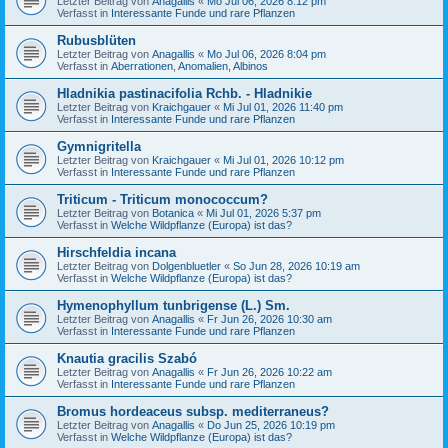
Letzter Beitrag von
Anagallis
«
Mo Jul 06, 2026 8:12 pm
Verfasst in
Interessante Funde und rare Pflanzen
Rubusblüten
Letzter Beitrag von
Anagallis
«
Mo Jul 06, 2026 8:04 pm
Verfasst in
Aberrationen, Anomalien, Albinos
Hladnikia pastinacifolia Rchb. - Hladnikie
Letzter Beitrag von
Kraichgauer
«
Mi Jul 01, 2026 11:40 pm
Verfasst in
Interessante Funde und rare Pflanzen
Gymnigritella
Letzter Beitrag von
Kraichgauer
«
Mi Jul 01, 2026 10:12 pm
Verfasst in
Interessante Funde und rare Pflanzen
Triticum - Triticum monococcum?
Letzter Beitrag von
Botanica
«
Mi Jul 01, 2026 5:37 pm
Verfasst in
Welche Wildpflanze (Europa) ist das?
Hirschfeldia incana
Letzter Beitrag von
Dolgenbluetler
«
So Jun 28, 2026 10:19 am
Verfasst in
Welche Wildpflanze (Europa) ist das?
Hymenophyllum tunbrigense (L.) Sm.
Letzter Beitrag von
Anagallis
«
Fr Jun 26, 2026 10:30 am
Verfasst in
Interessante Funde und rare Pflanzen
Knautia gracilis Szabó
Letzter Beitrag von
Anagallis
«
Fr Jun 26, 2026 10:22 am
Verfasst in
Interessante Funde und rare Pflanzen
Bromus hordeaceus subsp. mediterraneus?
Letzter Beitrag von
Anagallis
«
Do Jun 25, 2026 10:19 pm
Verfasst in
Welche Wildpflanze (Europa) ist das?