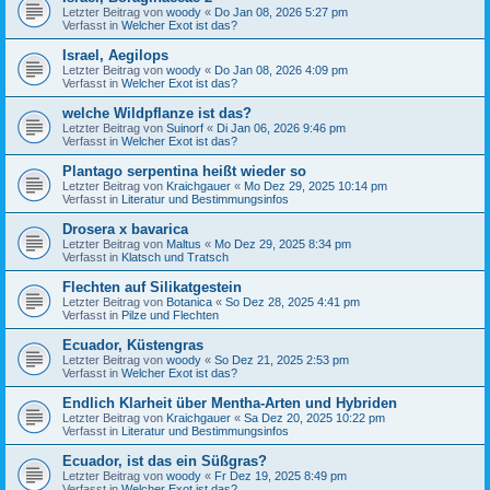
Letzter Beitrag von
woody
«
Do Jan 08, 2026 5:27 pm
Verfasst in
Welcher Exot ist das?
Israel, Aegilops
Letzter Beitrag von
woody
«
Do Jan 08, 2026 4:09 pm
Verfasst in
Welcher Exot ist das?
welche Wildpflanze ist das?
Letzter Beitrag von
Suinorf
«
Di Jan 06, 2026 9:46 pm
Verfasst in
Welcher Exot ist das?
Plantago serpentina heißt wieder so
Letzter Beitrag von
Kraichgauer
«
Mo Dez 29, 2025 10:14 pm
Verfasst in
Literatur und Bestimmungsinfos
Drosera x bavarica
Letzter Beitrag von
Maltus
«
Mo Dez 29, 2025 8:34 pm
Verfasst in
Klatsch und Tratsch
Flechten auf Silikatgestein
Letzter Beitrag von
Botanica
«
So Dez 28, 2025 4:41 pm
Verfasst in
Pilze und Flechten
Ecuador, Küstengras
Letzter Beitrag von
woody
«
So Dez 21, 2025 2:53 pm
Verfasst in
Welcher Exot ist das?
Endlich Klarheit über Mentha-Arten und Hybriden
Letzter Beitrag von
Kraichgauer
«
Sa Dez 20, 2025 10:22 pm
Verfasst in
Literatur und Bestimmungsinfos
Ecuador, ist das ein Süßgras?
Letzter Beitrag von
woody
«
Fr Dez 19, 2025 8:49 pm
Verfasst in
Welcher Exot ist das?