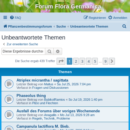
Forum Flora Germanica
FAQ
Registrieren
Anmelden
S
Pflanzenbestimmungsforum
Suche
Unbeantwortete Themen
u
Unbeantwortete Themen
c
Zur erweiterten Suche
h
Suche
Erweiterte Suche
e
Seite
1
von
9
1
2
3
4
5
9
Nächst
Die Suche ergab 439 Treffer
…
Themen
Atriplex micrantha / sagittata
Letzter Beitrag von
Maltus
«
Sa Jul 25, 2026 7:04 pm
Verfasst in
Fragen und Diskussionen
Phaseolus thing
Letzter Beitrag von
BubikolRamios
«
So Jul 19, 2026 1:40 pm
Verfasst in
Pilze und Flechten
Ausfall des Forums über voriges Wochenende
Letzter Beitrag von
Anagallis
«
Mo Jul 13, 2026 9:28 am
Verfasst in
Regeln, Technik, Probleme
Campanula lactiflora M. Bieb.