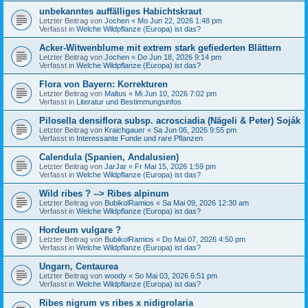
unbekanntes auffälliges Habichtskraut
Letzter Beitrag von
Jochen
«
Mo Jun 22, 2026 1:48 pm
Verfasst in
Welche Wildpflanze (Europa) ist das?
Acker-Witwenblume mit extrem stark gefiederten Blättern
Letzter Beitrag von
Jochen
«
Do Jun 18, 2026 9:14 pm
Verfasst in
Welche Wildpflanze (Europa) ist das?
Flora von Bayern: Korrekturen
Letzter Beitrag von
Maltus
«
Mi Jun 10, 2026 7:02 pm
Verfasst in
Literatur und Bestimmungsinfos
Pilosella densiflora subsp. acrosciadia (Nägeli & Peter) Soják
Letzter Beitrag von
Kraichgauer
«
Sa Jun 06, 2026 9:55 pm
Verfasst in
Interessante Funde und rare Pflanzen
Calendula (Spanien, Andalusien)
Letzter Beitrag von
JarJar
«
Fr Mai 15, 2026 1:59 pm
Verfasst in
Welche Wildpflanze (Europa) ist das?
Wild ribes ? --> Ribes alpinum
Letzter Beitrag von
BubikolRamios
«
Sa Mai 09, 2026 12:30 am
Verfasst in
Welche Wildpflanze (Europa) ist das?
Hordeum vulgare ?
Letzter Beitrag von
BubikolRamios
«
Do Mai 07, 2026 4:50 pm
Verfasst in
Welche Wildpflanze (Europa) ist das?
Ungarn, Centaurea
Letzter Beitrag von
woody
«
So Mai 03, 2026 6:51 pm
Verfasst in
Welche Wildpflanze (Europa) ist das?
Ribes nigrum vs ribes x nidigrolaria