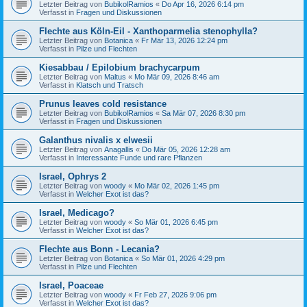
Letzter Beitrag von
BubikolRamios
«
Do Apr 16, 2026 6:14 pm
Verfasst in
Fragen und Diskussionen
Flechte aus Köln-Eil - Xanthoparmelia stenophylla?
Letzter Beitrag von
Botanica
«
Fr Mär 13, 2026 12:24 pm
Verfasst in
Pilze und Flechten
Kiesabbau / Epilobium brachycarpum
Letzter Beitrag von
Maltus
«
Mo Mär 09, 2026 8:46 am
Verfasst in
Klatsch und Tratsch
Prunus leaves cold resistance
Letzter Beitrag von
BubikolRamios
«
Sa Mär 07, 2026 8:30 pm
Verfasst in
Fragen und Diskussionen
Galanthus nivalis x elwesii
Letzter Beitrag von
Anagallis
«
Do Mär 05, 2026 12:28 am
Verfasst in
Interessante Funde und rare Pflanzen
Israel, Ophrys 2
Letzter Beitrag von
woody
«
Mo Mär 02, 2026 1:45 pm
Verfasst in
Welcher Exot ist das?
Israel, Medicago?
Letzter Beitrag von
woody
«
So Mär 01, 2026 6:45 pm
Verfasst in
Welcher Exot ist das?
Flechte aus Bonn - Lecania?
Letzter Beitrag von
Botanica
«
So Mär 01, 2026 4:29 pm
Verfasst in
Pilze und Flechten
Israel, Poaceae
Letzter Beitrag von
woody
«
Fr Feb 27, 2026 9:06 pm
Verfasst in
Welcher Exot ist das?