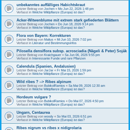
unbekanntes auffälliges Habichtskraut
Letzter Beitrag von
Jochen
«
Mo Jun 22, 2026 1:48 pm
Verfasst in
Welche Wildpflanze (Europa) ist das?
Acker-Witwenblume mit extrem stark gefiederten Blättern
Letzter Beitrag von
Jochen
«
Do Jun 18, 2026 9:14 pm
Verfasst in
Welche Wildpflanze (Europa) ist das?
Flora von Bayern: Korrekturen
Letzter Beitrag von
Maltus
«
Mi Jun 10, 2026 7:02 pm
Verfasst in
Literatur und Bestimmungsinfos
Pilosella densiflora subsp. acrosciadia (Nägeli & Peter) Soják
Letzter Beitrag von
Kraichgauer
«
Sa Jun 06, 2026 9:55 pm
Verfasst in
Interessante Funde und rare Pflanzen
Calendula (Spanien, Andalusien)
Letzter Beitrag von
JarJar
«
Fr Mai 15, 2026 1:59 pm
Verfasst in
Welche Wildpflanze (Europa) ist das?
Wild ribes ? --> Ribes alpinum
Letzter Beitrag von
BubikolRamios
«
Sa Mai 09, 2026 12:30 am
Verfasst in
Welche Wildpflanze (Europa) ist das?
Hordeum vulgare ?
Letzter Beitrag von
BubikolRamios
«
Do Mai 07, 2026 4:50 pm
Verfasst in
Welche Wildpflanze (Europa) ist das?
Ungarn, Centaurea
Letzter Beitrag von
woody
«
So Mai 03, 2026 6:51 pm
Verfasst in
Welche Wildpflanze (Europa) ist das?
Ribes nigrum vs ribes x nidigrolaria