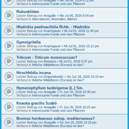
Letzter Beitrag von
Anagallis
«
Mo Jul 06, 2026 8:12 pm
Verfasst in
Interessante Funde und rare Pflanzen
Rubusblüten
Letzter Beitrag von
Anagallis
«
Mo Jul 06, 2026 8:04 pm
Verfasst in
Aberrationen, Anomalien, Albinos
Hladnikia pastinacifolia Rchb. - Hladnikie
Letzter Beitrag von
Kraichgauer
«
Mi Jul 01, 2026 11:40 pm
Verfasst in
Interessante Funde und rare Pflanzen
Gymnigritella
Letzter Beitrag von
Kraichgauer
«
Mi Jul 01, 2026 10:12 pm
Verfasst in
Interessante Funde und rare Pflanzen
Triticum - Triticum monococcum?
Letzter Beitrag von
Botanica
«
Mi Jul 01, 2026 5:37 pm
Verfasst in
Welche Wildpflanze (Europa) ist das?
Hirschfeldia incana
Letzter Beitrag von
Dolgenbluetler
«
So Jun 28, 2026 10:19 am
Verfasst in
Welche Wildpflanze (Europa) ist das?
Hymenophyllum tunbrigense (L.) Sm.
Letzter Beitrag von
Anagallis
«
Fr Jun 26, 2026 10:30 am
Verfasst in
Interessante Funde und rare Pflanzen
Knautia gracilis Szabó
Letzter Beitrag von
Anagallis
«
Fr Jun 26, 2026 10:22 am
Verfasst in
Interessante Funde und rare Pflanzen
Bromus hordeaceus subsp. mediterraneus?
Letzter Beitrag von
Anagallis
«
Do Jun 25, 2026 10:19 pm
Verfasst in
Welche Wildpflanze (Europa) ist das?