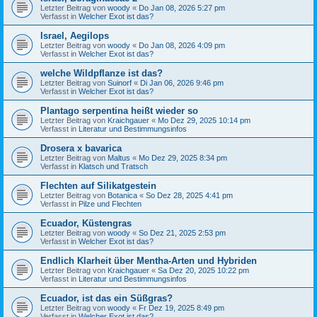
Letzter Beitrag von
woody
«
Do Jan 08, 2026 5:27 pm
Verfasst in
Welcher Exot ist das?
Israel, Aegilops
Letzter Beitrag von
woody
«
Do Jan 08, 2026 4:09 pm
Verfasst in
Welcher Exot ist das?
welche Wildpflanze ist das?
Letzter Beitrag von
Suinorf
«
Di Jan 06, 2026 9:46 pm
Verfasst in
Welcher Exot ist das?
Plantago serpentina heißt wieder so
Letzter Beitrag von
Kraichgauer
«
Mo Dez 29, 2025 10:14 pm
Verfasst in
Literatur und Bestimmungsinfos
Drosera x bavarica
Letzter Beitrag von
Maltus
«
Mo Dez 29, 2025 8:34 pm
Verfasst in
Klatsch und Tratsch
Flechten auf Silikatgestein
Letzter Beitrag von
Botanica
«
So Dez 28, 2025 4:41 pm
Verfasst in
Pilze und Flechten
Ecuador, Küstengras
Letzter Beitrag von
woody
«
So Dez 21, 2025 2:53 pm
Verfasst in
Welcher Exot ist das?
Endlich Klarheit über Mentha-Arten und Hybriden
Letzter Beitrag von
Kraichgauer
«
Sa Dez 20, 2025 10:22 pm
Verfasst in
Literatur und Bestimmungsinfos
Ecuador, ist das ein Süßgras?
Letzter Beitrag von
woody
«
Fr Dez 19, 2025 8:49 pm
Verfasst in
Welcher Exot ist das?