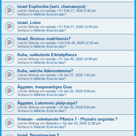
Israel Euphorbia (sect. chamaesyce)
Letzter Beitrag von
woody
«
Fr Feb 27, 2026 2:30 pm
Verfasst in
Welcher Exot ist das?
Israel, Lotus
Letzter Beitrag von
woody
«
Fr Feb 27, 2026 12:45 pm
Verfasst in
Welcher Exot ist das?
Israel, Bromus madritensis?
Letzter Beitrag von
woody
«
Do Feb 26, 2026 12:33 am
Verfasst in
Welcher Exot ist das?
Kuba, sukkulente Eiblattpflanze
Letzter Beitrag von
woody
«
Fr Jan 30, 2026 10:58 pm
Verfasst in
Welcher Exot ist das?
Kuba, welche Adenostemma?
Letzter Beitrag von
woody
«
Di Jan 27, 2026 7:42 pm
Verfasst in
Welcher Exot ist das?
Ägypten, trespenartiges Gras
Letzter Beitrag von
woody
«
Di Jan 20, 2026 9:08 pm
Verfasst in
Welcher Exot ist das?
Ägypten, Lotononis platycarpa?
Letzter Beitrag von
woody
«
Di Jan 20, 2026 9:04 pm
Verfasst in
Welcher Exot ist das?
Vietnam - unbekannte Pflanze 7 - Physalis angulata ?
Letzter Beitrag von
Botanica
«
Sa Jan 10, 2026 11:08 pm
Verfasst in
Welcher Exot ist das?
Israel, Boraginaceae 2