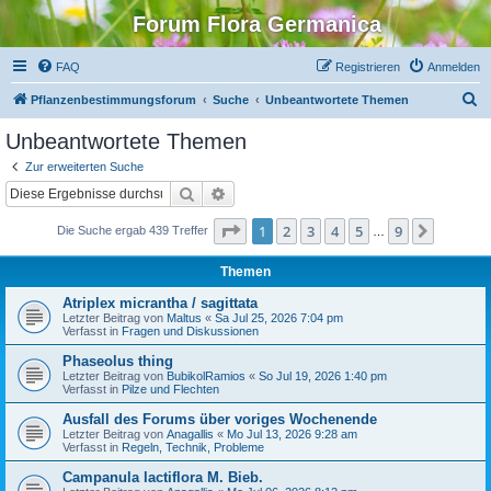
Forum Flora Germanica
FAQ
Registrieren
Anmelden
S
Pflanzenbestimmungsforum
Suche
Unbeantwortete Themen
u
Unbeantwortete Themen
c
Zur erweiterten Suche
h
Suche
Erweiterte Suche
e
Seite
1
von
9
1
2
3
4
5
9
Nächst
Die Suche ergab 439 Treffer
…
Themen
Atriplex micrantha / sagittata
Letzter Beitrag von
Maltus
«
Sa Jul 25, 2026 7:04 pm
Verfasst in
Fragen und Diskussionen
Phaseolus thing
Letzter Beitrag von
BubikolRamios
«
So Jul 19, 2026 1:40 pm
Verfasst in
Pilze und Flechten
Ausfall des Forums über voriges Wochenende
Letzter Beitrag von
Anagallis
«
Mo Jul 13, 2026 9:28 am
Verfasst in
Regeln, Technik, Probleme
Campanula lactiflora M. Bieb.