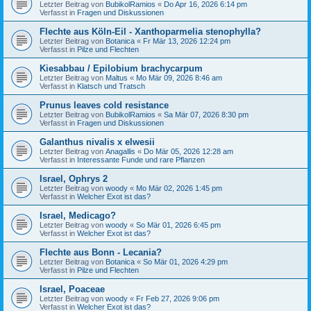
Letzter Beitrag von
BubikolRamios
«
Do Apr 16, 2026 6:14 pm
Verfasst in
Fragen und Diskussionen
Flechte aus Köln-Eil - Xanthoparmelia stenophylla?
Letzter Beitrag von
Botanica
«
Fr Mär 13, 2026 12:24 pm
Verfasst in
Pilze und Flechten
Kiesabbau / Epilobium brachycarpum
Letzter Beitrag von
Maltus
«
Mo Mär 09, 2026 8:46 am
Verfasst in
Klatsch und Tratsch
Prunus leaves cold resistance
Letzter Beitrag von
BubikolRamios
«
Sa Mär 07, 2026 8:30 pm
Verfasst in
Fragen und Diskussionen
Galanthus nivalis x elwesii
Letzter Beitrag von
Anagallis
«
Do Mär 05, 2026 12:28 am
Verfasst in
Interessante Funde und rare Pflanzen
Israel, Ophrys 2
Letzter Beitrag von
woody
«
Mo Mär 02, 2026 1:45 pm
Verfasst in
Welcher Exot ist das?
Israel, Medicago?
Letzter Beitrag von
woody
«
So Mär 01, 2026 6:45 pm
Verfasst in
Welcher Exot ist das?
Flechte aus Bonn - Lecania?
Letzter Beitrag von
Botanica
«
So Mär 01, 2026 4:29 pm
Verfasst in
Pilze und Flechten
Israel, Poaceae
Letzter Beitrag von
woody
«
Fr Feb 27, 2026 9:06 pm
Verfasst in
Welcher Exot ist das?