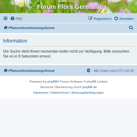
Forum Flora Germanica
FAQ
Registrieren
Anmelden
S
Pflanzenbestimmungsforum
u
Information
c
h
Die Suche steht Ihnen momentan leider nicht zur Verfügung. Bitte versuchen
Sie es in 9 Sekunden erneut.
e
Pflanzenbestimmungsforum
Alle Zeiten sind
UTC+02:00
Powered by
phpBB
® Forum Software © phpBB Limited
Deutsche Übersetzung durch
phpBB.de
Impressum
|
Datenschutz
|
Nutzungsbedingungen