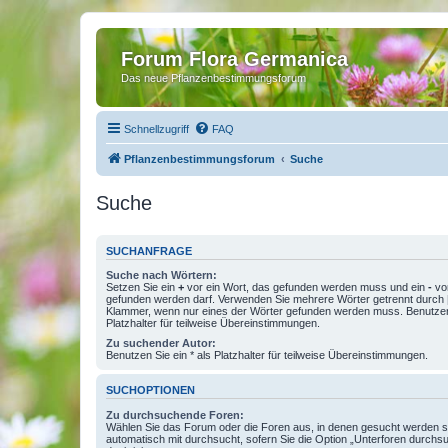
Forum Flora Germanica
Das neue Pflanzenbestimmungsforum
Schnellzugriff
FAQ
Pflanzenbestimmungsforum
Suche
Suche
SUCHANFRAGE
Suche nach Wörtern:
Setzen Sie ein
+
vor ein Wort, das gefunden werden muss und ein
-
vor
gefunden werden darf. Verwenden Sie mehrere Wörter getrennt durch
Klammer, wenn nur eines der Wörter gefunden werden muss. Benutzen 
Platzhalter für teilweise Übereinstimmungen.
Zu suchender Autor:
Benutzen Sie ein * als Platzhalter für teilweise Übereinstimmungen.
SUCHOPTIONEN
Zu durchsuchende Foren:
Wählen Sie das Forum oder die Foren aus, in denen gesucht werden so
automatisch mit durchsucht, sofern Sie die Option „Unterforen durchs