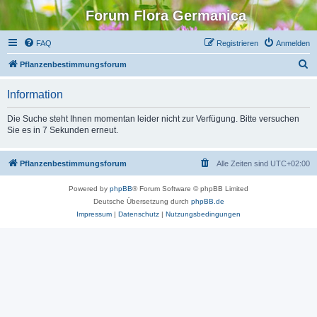
Forum Flora Germanica
FAQ
Registrieren
Anmelden
S
Pflanzenbestimmungsforum
u
Information
c
h
Die Suche steht Ihnen momentan leider nicht zur Verfügung. Bitte versuchen
Sie es in 7 Sekunden erneut.
e
Pflanzenbestimmungsforum
Alle Zeiten sind
UTC+02:00
Powered by
phpBB
® Forum Software © phpBB Limited
Deutsche Übersetzung durch
phpBB.de
Impressum
|
Datenschutz
|
Nutzungsbedingungen