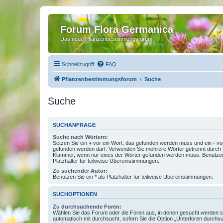
Forum Flora Germanica
Das neue Pflanzenbestimmungsforum
Schnellzugriff
FAQ
Pflanzenbestimmungsforum
Suche
Suche
SUCHANFRAGE
Suche nach Wörtern:
Setzen Sie ein
+
vor ein Wort, das gefunden werden muss und ein
-
vor
gefunden werden darf. Verwenden Sie mehrere Wörter getrennt durch
Klammer, wenn nur eines der Wörter gefunden werden muss. Benutzen 
Platzhalter für teilweise Übereinstimmungen.
Zu suchender Autor:
Benutzen Sie ein * als Platzhalter für teilweise Übereinstimmungen.
SUCHOPTIONEN
Zu durchsuchende Foren:
Wählen Sie das Forum oder die Foren aus, in denen gesucht werden so
automatisch mit durchsucht, sofern Sie die Option „Unterforen durchs