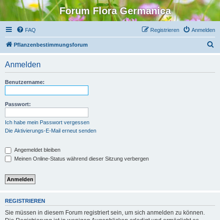
Forum Flora Germanica
FAQ
Registrieren
Anmelden
S
Pflanzenbestimmungsforum
u
Anmelden
c
h
Benutzername:
e
Passwort:
Ich habe mein Passwort vergessen
Die Aktivierungs-E-Mail erneut senden
Angemeldet bleiben
Meinen Online-Status während dieser Sitzung verbergen
REGISTRIEREN
Sie müssen in diesem Forum registriert sein, um sich anmelden zu können.