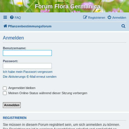
Forum Flora Germanica
FAQ
Registrieren
Anmelden
S
Pflanzenbestimmungsforum
u
Anmelden
c
h
Benutzername:
e
Passwort:
Ich habe mein Passwort vergessen
Die Aktivierungs-E-Mail erneut senden
Angemeldet bleiben
Meinen Online-Status während dieser Sitzung verbergen
REGISTRIEREN
Sie müssen in diesem Forum registriert sein, um sich anmelden zu können.