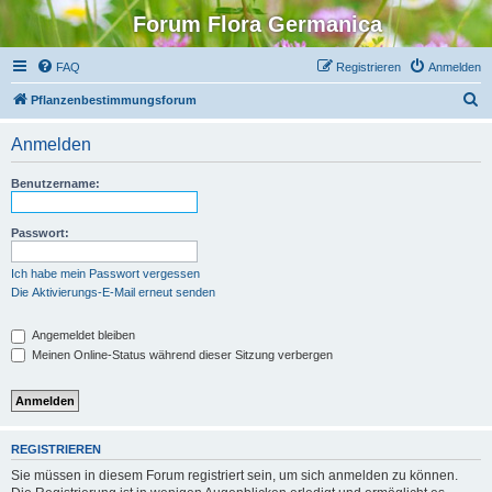
Forum Flora Germanica
FAQ
Registrieren
Anmelden
S
Pflanzenbestimmungsforum
u
Anmelden
c
h
Benutzername:
e
Passwort:
Ich habe mein Passwort vergessen
Die Aktivierungs-E-Mail erneut senden
Angemeldet bleiben
Meinen Online-Status während dieser Sitzung verbergen
REGISTRIEREN
Sie müssen in diesem Forum registriert sein, um sich anmelden zu können.