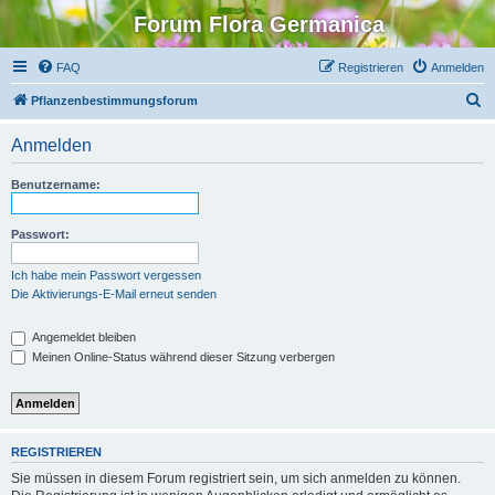
Forum Flora Germanica
FAQ
Registrieren
Anmelden
S
Pflanzenbestimmungsforum
u
Anmelden
c
h
Benutzername:
e
Passwort:
Ich habe mein Passwort vergessen
Die Aktivierungs-E-Mail erneut senden
Angemeldet bleiben
Meinen Online-Status während dieser Sitzung verbergen
REGISTRIEREN
Sie müssen in diesem Forum registriert sein, um sich anmelden zu können.