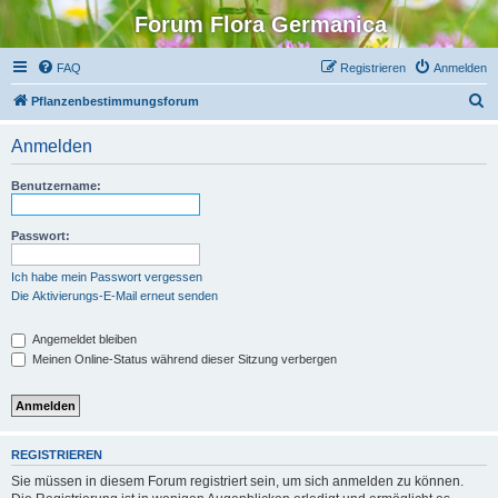
Forum Flora Germanica
FAQ
Registrieren
Anmelden
S
Pflanzenbestimmungsforum
u
Anmelden
c
h
Benutzername:
e
Passwort:
Ich habe mein Passwort vergessen
Die Aktivierungs-E-Mail erneut senden
Angemeldet bleiben
Meinen Online-Status während dieser Sitzung verbergen
REGISTRIEREN
Sie müssen in diesem Forum registriert sein, um sich anmelden zu können.