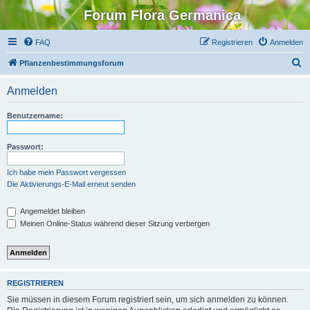
Forum Flora Germanica
FAQ
Registrieren
Anmelden
S
Pflanzenbestimmungsforum
u
Anmelden
c
h
Benutzername:
e
Passwort:
Ich habe mein Passwort vergessen
Die Aktivierungs-E-Mail erneut senden
Angemeldet bleiben
Meinen Online-Status während dieser Sitzung verbergen
REGISTRIEREN
Sie müssen in diesem Forum registriert sein, um sich anmelden zu können.