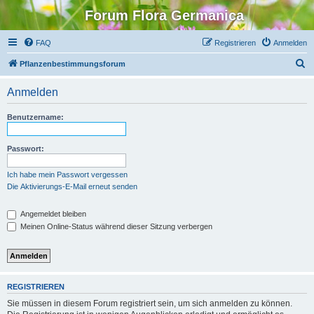
Forum Flora Germanica
FAQ
Registrieren
Anmelden
S
Pflanzenbestimmungsforum
u
Anmelden
c
h
Benutzername:
e
Passwort:
Ich habe mein Passwort vergessen
Die Aktivierungs-E-Mail erneut senden
Angemeldet bleiben
Meinen Online-Status während dieser Sitzung verbergen
REGISTRIEREN
Sie müssen in diesem Forum registriert sein, um sich anmelden zu können.