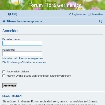
Forum Flora Germanica
FAQ
Registrieren
Anmelden
S
Pflanzenbestimmungsforum
u
Anmelden
c
h
Benutzername:
e
Passwort:
Ich habe mein Passwort vergessen
Die Aktivierungs-E-Mail erneut senden
Angemeldet bleiben
Meinen Online-Status während dieser Sitzung verbergen
REGISTRIEREN
Sie müssen in diesem Forum registriert sein, um sich anmelden zu können.