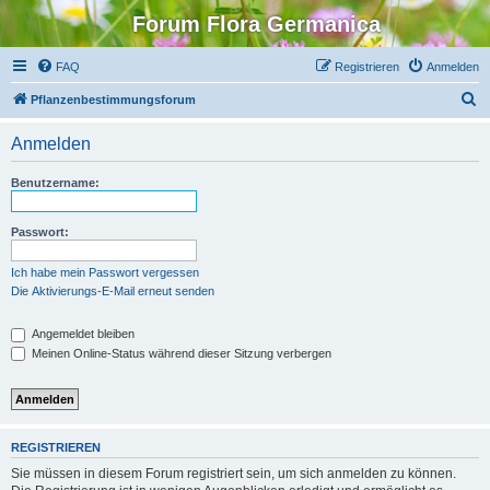
Forum Flora Germanica
FAQ
Registrieren
Anmelden
S
Pflanzenbestimmungsforum
u
Anmelden
c
h
Benutzername:
e
Passwort:
Ich habe mein Passwort vergessen
Die Aktivierungs-E-Mail erneut senden
Angemeldet bleiben
Meinen Online-Status während dieser Sitzung verbergen
REGISTRIEREN
Sie müssen in diesem Forum registriert sein, um sich anmelden zu können.