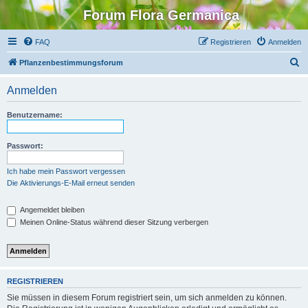
Forum Flora Germanica
FAQ
Registrieren
Anmelden
S
Pflanzenbestimmungsforum
u
Anmelden
c
h
Benutzername:
e
Passwort:
Ich habe mein Passwort vergessen
Die Aktivierungs-E-Mail erneut senden
Angemeldet bleiben
Meinen Online-Status während dieser Sitzung verbergen
REGISTRIEREN
Sie müssen in diesem Forum registriert sein, um sich anmelden zu können.