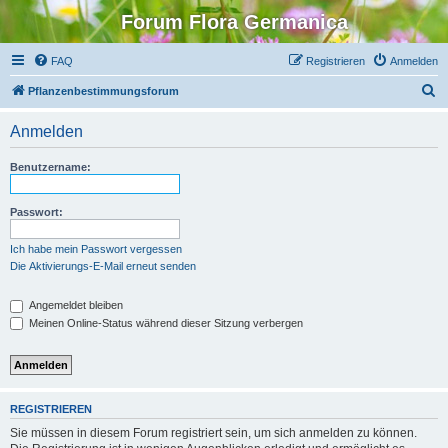
Forum Flora Germanica
FAQ
Registrieren
Anmelden
S
Pflanzenbestimmungsforum
u
Anmelden
c
h
Benutzername:
e
Passwort:
Ich habe mein Passwort vergessen
Die Aktivierungs-E-Mail erneut senden
Angemeldet bleiben
Meinen Online-Status während dieser Sitzung verbergen
REGISTRIEREN
Sie müssen in diesem Forum registriert sein, um sich anmelden zu können.