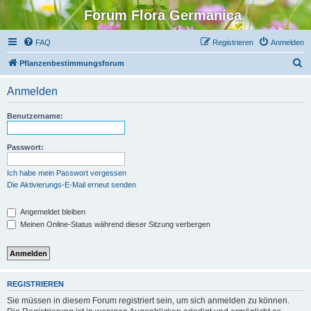
Forum Flora Germanica
FAQ
Registrieren
Anmelden
S
Pflanzenbestimmungsforum
u
Anmelden
c
h
Benutzername:
e
Passwort:
Ich habe mein Passwort vergessen
Die Aktivierungs-E-Mail erneut senden
Angemeldet bleiben
Meinen Online-Status während dieser Sitzung verbergen
REGISTRIEREN
Sie müssen in diesem Forum registriert sein, um sich anmelden zu können.