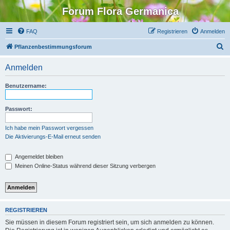
Forum Flora Germanica
FAQ
Registrieren
Anmelden
S
Pflanzenbestimmungsforum
u
Anmelden
c
h
Benutzername:
e
Passwort:
Ich habe mein Passwort vergessen
Die Aktivierungs-E-Mail erneut senden
Angemeldet bleiben
Meinen Online-Status während dieser Sitzung verbergen
REGISTRIEREN
Sie müssen in diesem Forum registriert sein, um sich anmelden zu können.