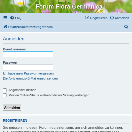
Forum Flora Germanica
FAQ
Registrieren
Anmelden
S
Pflanzenbestimmungsforum
u
Anmelden
c
h
Benutzername:
e
Passwort:
Ich habe mein Passwort vergessen
Die Aktivierungs-E-Mail erneut senden
Angemeldet bleiben
Meinen Online-Status während dieser Sitzung verbergen
REGISTRIEREN
Sie müssen in diesem Forum registriert sein, um sich anmelden zu können.