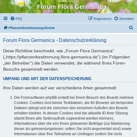
Forum Flora Germanica
FAQ
Registrieren
Anmelden
S
Pflanzenbestimmungsforum
u
Forum Flora Germanica - Datenschutzerklärung
c
h
Diese Richtlinie beschreibt, wie „Forum Flora Germanica“
(„https://pflanzenbestimmung.flora-germanica.de“) (im Folgenden
e
„der Betreiber“) die Daten verwendet, die während Ihres Foren-
Besuchs gesammelt werden.
UMFANG UND ART DER DATENSPEICHERUNG
Ihre Daten werden auf vier verschiedene Arten gesammelt:
Die Forensoftware phpBB erstellt bei Ihrem Besuch des Boards mehrere
Cookies. Cookies sind kleine Textdateien, die Ihr Browser als temporäre
Dateien ablegt und die zwischen den einzelnen Aufrufen des Boards
erhalten bleiben. In diesen Cookies sind die aktuelle ID Ihrer Sitzung
(damit Ihnen alle Seitenaufrufe zugeordnet werden können),
Informationen über die von Ihnen gelesenen Beiträge (zur Markierung
dieser als gelesen/ungelesen; sofern Sie nicht angemeldet sind) sowie
Informationen über Ihre Teilnahme an Umfragen (sofern Sie nicht