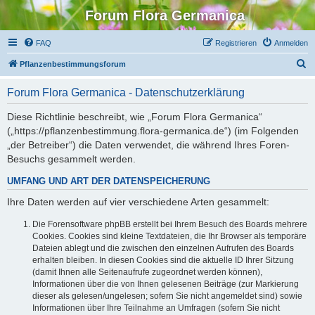
Forum Flora Germanica
FAQ
Registrieren
Anmelden
S
Pflanzenbestimmungsforum
u
Forum Flora Germanica - Datenschutzerklärung
c
h
Diese Richtlinie beschreibt, wie „Forum Flora Germanica“
(„https://pflanzenbestimmung.flora-germanica.de“) (im Folgenden
e
„der Betreiber“) die Daten verwendet, die während Ihres Foren-
Besuchs gesammelt werden.
UMFANG UND ART DER DATENSPEICHERUNG
Ihre Daten werden auf vier verschiedene Arten gesammelt:
Die Forensoftware phpBB erstellt bei Ihrem Besuch des Boards mehrere
Cookies. Cookies sind kleine Textdateien, die Ihr Browser als temporäre
Dateien ablegt und die zwischen den einzelnen Aufrufen des Boards
erhalten bleiben. In diesen Cookies sind die aktuelle ID Ihrer Sitzung
(damit Ihnen alle Seitenaufrufe zugeordnet werden können),
Informationen über die von Ihnen gelesenen Beiträge (zur Markierung
dieser als gelesen/ungelesen; sofern Sie nicht angemeldet sind) sowie
Informationen über Ihre Teilnahme an Umfragen (sofern Sie nicht