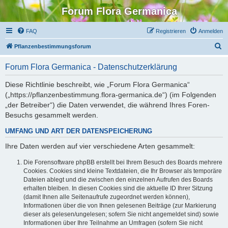
Forum Flora Germanica
FAQ
Registrieren
Anmelden
S
Pflanzenbestimmungsforum
u
Forum Flora Germanica - Datenschutzerklärung
c
h
Diese Richtlinie beschreibt, wie „Forum Flora Germanica“
(„https://pflanzenbestimmung.flora-germanica.de“) (im Folgenden
e
„der Betreiber“) die Daten verwendet, die während Ihres Foren-
Besuchs gesammelt werden.
UMFANG UND ART DER DATENSPEICHERUNG
Ihre Daten werden auf vier verschiedene Arten gesammelt:
Die Forensoftware phpBB erstellt bei Ihrem Besuch des Boards mehrere
Cookies. Cookies sind kleine Textdateien, die Ihr Browser als temporäre
Dateien ablegt und die zwischen den einzelnen Aufrufen des Boards
erhalten bleiben. In diesen Cookies sind die aktuelle ID Ihrer Sitzung
(damit Ihnen alle Seitenaufrufe zugeordnet werden können),
Informationen über die von Ihnen gelesenen Beiträge (zur Markierung
dieser als gelesen/ungelesen; sofern Sie nicht angemeldet sind) sowie
Informationen über Ihre Teilnahme an Umfragen (sofern Sie nicht