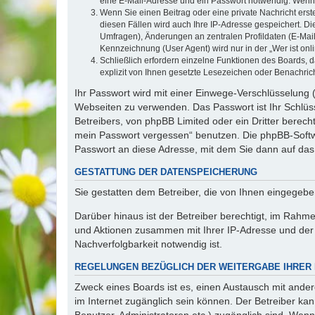
eine E-Mail-Adresse und ein Passwort notwendig. Wenn du
Wenn Sie einen Beitrag oder eine private Nachricht erst
diesen Fällen wird auch Ihre IP-Adresse gespeichert. D
Umfragen), Änderungen an zentralen Profildaten (E-Mai
Kennzeichnung (User Agent) wird nur in der „Wer ist onl
Schließlich erfordern einzelne Funktionen des Boards,
explizit von Ihnen gesetzte Lesezeichen oder Benachric
Ihr Passwort wird mit einer Einwege-Verschlüsselung (
Webseiten zu verwenden. Das Passwort ist Ihr Schlüss
Betreibers, von phpBB Limited oder ein Dritter berec
mein Passwort vergessen“ benutzen. Die phpBB-Softw
Passwort an diese Adresse, mit dem Sie dann auf das
GESTATTUNG DER DATENSPEICHERUNG
Sie gestatten dem Betreiber, die von Ihnen eingegeb
Darüber hinaus ist der Betreiber berechtigt, im Rahm
und Aktionen zusammen mit Ihrer IP-Adresse und der 
Nachverfolgbarkeit notwendig ist.
REGELUNGEN BEZÜGLICH DER WEITERGABE IHRER
Zweck eines Boards ist es, einen Austausch mit andere
im Internet zugänglich sein können. Der Betreiber kan