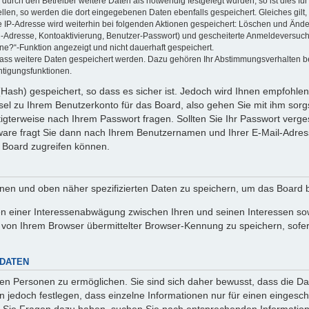
rch den Betreiber weitere Daten als notwendig festgelegt wurden, so ist dies für 
ellen, so werden die dort eingegebenen Daten ebenfalls gespeichert. Gleiches gilt
ie IP-Adresse wird weiterhin bei folgenden Aktionen gespeichert: Löschen und Änd
l-Adresse, Kontoaktivierung, Benutzer-Passwort) und gescheiterte Anmeldeversuch
ine?“-Funktion angezeigt und nicht dauerhaft gespeichert.
 dass weitere Daten gespeichert werden. Dazu gehören Ihr Abstimmungsverhalten b
htigungsfunktionen.
Hash) gespeichert, so dass es sicher ist. Jedoch wird Ihnen empfohlen,
el zu Ihrem Benutzerkonto für das Board, also gehen Sie mit ihm sorg
htigterweise nach Ihrem Passwort fragen. Sollten Sie Ihr Passwort verg
are fragt Sie dann nach Ihrem Benutzernamen und Ihrer E-Mail-Adres
 Board zugreifen können.
enen und oben näher spezifizierten Daten zu speichern, um das Board 
en einer Interessenabwägung zwischen Ihren und seinen Interessen sowi
von Ihrem Browser übermittelter Browser-Kennung zu speichern, sofer
 DATEN
n Personen zu ermöglichen. Sie sind sich daher bewusst, dass die Date
n jedoch festlegen, dass einzelne Informationen nur für einen eingeschr