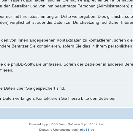
nn Sie Fragen dazu haben, suchen Sie nach entsprechenden Information
für den Betreiber und von ihm beauftragte Personen (Administratoren) z
r nur mit Ihrer Zustimmung an Dritte weitergeben. Dies gilt nicht, so
n) verpflichtet ist oder die Daten zur Durchsetzung rechtlicher Interes
r den von Ihnen angegebenen Kontaktdaten zu kontaktieren, sofern die
andere Benutzer Sie kontaktieren, sofern Sie dies in Ihrem persönlichen
, die die phpBB-Software umfassen. Sofern der Betreiber in anderen Be
rmieren.
he Daten über Sie gespeichert sind.
 Daten verlangen. Kontaktieren Sie hierzu bitte den Betreiber.
Powered by
phpBB
® Forum Software © phpBB Limited
Deutsche Übersetzung durch
phpBB.de