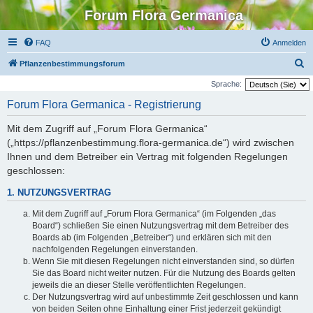
Forum Flora Germanica
FAQ
Anmelden
S
Pflanzenbestimmungsforum
u
Sprache:
c
Forum Flora Germanica - Registrierung
h
Mit dem Zugriff auf „Forum Flora Germanica“
e
(„https://pflanzenbestimmung.flora-germanica.de“) wird zwischen
Ihnen und dem Betreiber ein Vertrag mit folgenden Regelungen
geschlossen:
1. NUTZUNGSVERTRAG
Mit dem Zugriff auf „Forum Flora Germanica“ (im Folgenden „das
Board“) schließen Sie einen Nutzungsvertrag mit dem Betreiber des
Boards ab (im Folgenden „Betreiber“) und erklären sich mit den
nachfolgenden Regelungen einverstanden.
Wenn Sie mit diesen Regelungen nicht einverstanden sind, so dürfen
Sie das Board nicht weiter nutzen. Für die Nutzung des Boards gelten
jeweils die an dieser Stelle veröffentlichten Regelungen.
Der Nutzungsvertrag wird auf unbestimmte Zeit geschlossen und kann
von beiden Seiten ohne Einhaltung einer Frist jederzeit gekündigt