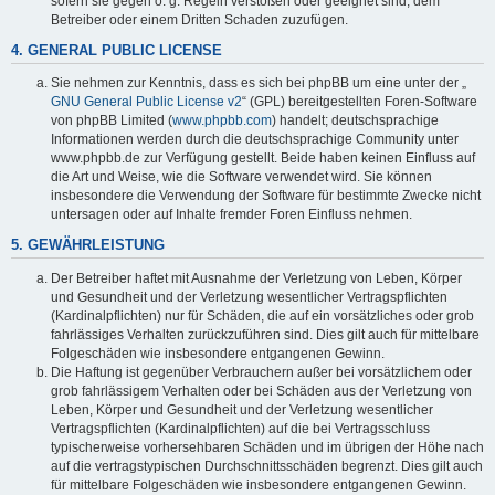
sofern sie gegen o. g. Regeln verstoßen oder geeignet sind, dem
Betreiber oder einem Dritten Schaden zuzufügen.
4. GENERAL PUBLIC LICENSE
Sie nehmen zur Kenntnis, dass es sich bei phpBB um eine unter der „
GNU General Public License v2
“ (GPL) bereitgestellten Foren-Software
von phpBB Limited (
www.phpbb.com
) handelt; deutschsprachige
Informationen werden durch die deutschsprachige Community unter
www.phpbb.de zur Verfügung gestellt. Beide haben keinen Einfluss auf
die Art und Weise, wie die Software verwendet wird. Sie können
insbesondere die Verwendung der Software für bestimmte Zwecke nicht
untersagen oder auf Inhalte fremder Foren Einfluss nehmen.
5. GEWÄHRLEISTUNG
Der Betreiber haftet mit Ausnahme der Verletzung von Leben, Körper
und Gesundheit und der Verletzung wesentlicher Vertragspflichten
(Kardinalpflichten) nur für Schäden, die auf ein vorsätzliches oder grob
fahrlässiges Verhalten zurückzuführen sind. Dies gilt auch für mittelbare
Folgeschäden wie insbesondere entgangenen Gewinn.
Die Haftung ist gegenüber Verbrauchern außer bei vorsätzlichem oder
grob fahrlässigem Verhalten oder bei Schäden aus der Verletzung von
Leben, Körper und Gesundheit und der Verletzung wesentlicher
Vertragspflichten (Kardinalpflichten) auf die bei Vertragsschluss
typischerweise vorhersehbaren Schäden und im übrigen der Höhe nach
auf die vertragstypischen Durchschnittsschäden begrenzt. Dies gilt auch
für mittelbare Folgeschäden wie insbesondere entgangenen Gewinn.