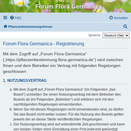
Forum Flora Germanica
FAQ
Anmelden
S
Pflanzenbestimmungsforum
u
Sprache:
c
Forum Flora Germanica - Registrierung
h
Mit dem Zugriff auf „Forum Flora Germanica“
e
(„https://pflanzenbestimmung.flora-germanica.de“) wird zwischen
Ihnen und dem Betreiber ein Vertrag mit folgenden Regelungen
geschlossen:
1. NUTZUNGSVERTRAG
Mit dem Zugriff auf „Forum Flora Germanica“ (im Folgenden „das
Board“) schließen Sie einen Nutzungsvertrag mit dem Betreiber des
Boards ab (im Folgenden „Betreiber“) und erklären sich mit den
nachfolgenden Regelungen einverstanden.
Wenn Sie mit diesen Regelungen nicht einverstanden sind, so dürfen
Sie das Board nicht weiter nutzen. Für die Nutzung des Boards gelten
jeweils die an dieser Stelle veröffentlichten Regelungen.
Der Nutzungsvertrag wird auf unbestimmte Zeit geschlossen und kann
von beiden Seiten ohne Einhaltung einer Frist jederzeit gekündigt