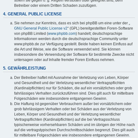
sofern sie gegen o. g. Regeln verstoßen oder geeignet sind, dem
Betreiber oder einem Dritten Schaden zuzufügen.
4. GENERAL PUBLIC LICENSE
Sie nehmen zur Kenntnis, dass es sich bei phpBB um eine unter der „
GNU General Public License v2
“ (GPL) bereitgestellten Foren-Software
von phpBB Limited (
www.phpbb.com
) handelt; deutschsprachige
Informationen werden durch die deutschsprachige Community unter
www.phpbb.de zur Verfügung gestellt. Beide haben keinen Einfluss auf
die Art und Weise, wie die Software verwendet wird. Sie können
insbesondere die Verwendung der Software für bestimmte Zwecke nicht
untersagen oder auf Inhalte fremder Foren Einfluss nehmen.
5. GEWÄHRLEISTUNG
Der Betreiber haftet mit Ausnahme der Verletzung von Leben, Körper
und Gesundheit und der Verletzung wesentlicher Vertragspflichten
(Kardinalpflichten) nur für Schäden, die auf ein vorsätzliches oder grob
fahrlässiges Verhalten zurückzuführen sind. Dies gilt auch für mittelbare
Folgeschäden wie insbesondere entgangenen Gewinn.
Die Haftung ist gegenüber Verbrauchern außer bei vorsätzlichem oder
grob fahrlässigem Verhalten oder bei Schäden aus der Verletzung von
Leben, Körper und Gesundheit und der Verletzung wesentlicher
Vertragspflichten (Kardinalpflichten) auf die bei Vertragsschluss
typischerweise vorhersehbaren Schäden und im übrigen der Höhe nach
auf die vertragstypischen Durchschnittsschäden begrenzt. Dies gilt auch
für mittelbare Folgeschäden wie insbesondere entgangenen Gewinn.