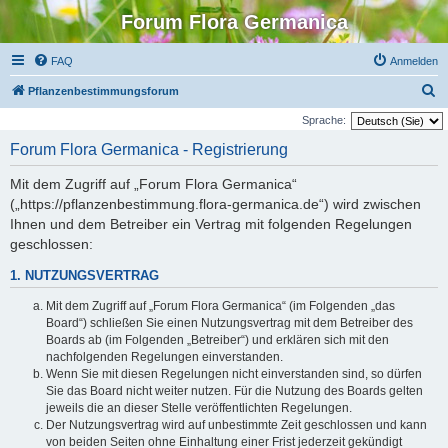
Forum Flora Germanica
FAQ
Anmelden
S
Pflanzenbestimmungsforum
u
Sprache:
c
Forum Flora Germanica - Registrierung
h
Mit dem Zugriff auf „Forum Flora Germanica“
e
(„https://pflanzenbestimmung.flora-germanica.de“) wird zwischen
Ihnen und dem Betreiber ein Vertrag mit folgenden Regelungen
geschlossen:
1. NUTZUNGSVERTRAG
Mit dem Zugriff auf „Forum Flora Germanica“ (im Folgenden „das
Board“) schließen Sie einen Nutzungsvertrag mit dem Betreiber des
Boards ab (im Folgenden „Betreiber“) und erklären sich mit den
nachfolgenden Regelungen einverstanden.
Wenn Sie mit diesen Regelungen nicht einverstanden sind, so dürfen
Sie das Board nicht weiter nutzen. Für die Nutzung des Boards gelten
jeweils die an dieser Stelle veröffentlichten Regelungen.
Der Nutzungsvertrag wird auf unbestimmte Zeit geschlossen und kann
von beiden Seiten ohne Einhaltung einer Frist jederzeit gekündigt