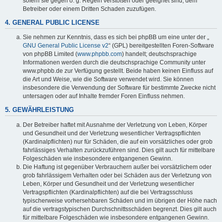
sofern sie gegen o. g. Regeln verstoßen oder geeignet sind, dem
Betreiber oder einem Dritten Schaden zuzufügen.
4. GENERAL PUBLIC LICENSE
Sie nehmen zur Kenntnis, dass es sich bei phpBB um eine unter der „
GNU General Public License v2
“ (GPL) bereitgestellten Foren-Software
von phpBB Limited (
www.phpbb.com
) handelt; deutschsprachige
Informationen werden durch die deutschsprachige Community unter
www.phpbb.de zur Verfügung gestellt. Beide haben keinen Einfluss auf
die Art und Weise, wie die Software verwendet wird. Sie können
insbesondere die Verwendung der Software für bestimmte Zwecke nicht
untersagen oder auf Inhalte fremder Foren Einfluss nehmen.
5. GEWÄHRLEISTUNG
Der Betreiber haftet mit Ausnahme der Verletzung von Leben, Körper
und Gesundheit und der Verletzung wesentlicher Vertragspflichten
(Kardinalpflichten) nur für Schäden, die auf ein vorsätzliches oder grob
fahrlässiges Verhalten zurückzuführen sind. Dies gilt auch für mittelbare
Folgeschäden wie insbesondere entgangenen Gewinn.
Die Haftung ist gegenüber Verbrauchern außer bei vorsätzlichem oder
grob fahrlässigem Verhalten oder bei Schäden aus der Verletzung von
Leben, Körper und Gesundheit und der Verletzung wesentlicher
Vertragspflichten (Kardinalpflichten) auf die bei Vertragsschluss
typischerweise vorhersehbaren Schäden und im übrigen der Höhe nach
auf die vertragstypischen Durchschnittsschäden begrenzt. Dies gilt auch
für mittelbare Folgeschäden wie insbesondere entgangenen Gewinn.