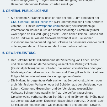
sofern sie gegen o. g. Regeln verstoßen oder geeignet sind, dem
Betreiber oder einem Dritten Schaden zuzufügen.
4. GENERAL PUBLIC LICENSE
Sie nehmen zur Kenntnis, dass es sich bei phpBB um eine unter der „
GNU General Public License v2
“ (GPL) bereitgestellten Foren-Software
von phpBB Limited (
www.phpbb.com
) handelt; deutschsprachige
Informationen werden durch die deutschsprachige Community unter
www.phpbb.de zur Verfügung gestellt. Beide haben keinen Einfluss auf
die Art und Weise, wie die Software verwendet wird. Sie können
insbesondere die Verwendung der Software für bestimmte Zwecke nicht
untersagen oder auf Inhalte fremder Foren Einfluss nehmen.
5. GEWÄHRLEISTUNG
Der Betreiber haftet mit Ausnahme der Verletzung von Leben, Körper
und Gesundheit und der Verletzung wesentlicher Vertragspflichten
(Kardinalpflichten) nur für Schäden, die auf ein vorsätzliches oder grob
fahrlässiges Verhalten zurückzuführen sind. Dies gilt auch für mittelbare
Folgeschäden wie insbesondere entgangenen Gewinn.
Die Haftung ist gegenüber Verbrauchern außer bei vorsätzlichem oder
grob fahrlässigem Verhalten oder bei Schäden aus der Verletzung von
Leben, Körper und Gesundheit und der Verletzung wesentlicher
Vertragspflichten (Kardinalpflichten) auf die bei Vertragsschluss
typischerweise vorhersehbaren Schäden und im übrigen der Höhe nach
auf die vertragstypischen Durchschnittsschäden begrenzt. Dies gilt auch
für mittelbare Folgeschäden wie insbesondere entgangenen Gewinn.