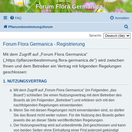
Forum Flora Germanica
FAQ
Anmelden
S
Pflanzenbestimmungsforum
u
Sprache:
c
Forum Flora Germanica - Registrierung
h
Mit dem Zugriff auf „Forum Flora Germanica“
e
(„https://pflanzenbestimmung.flora-germanica.de“) wird zwischen
Ihnen und dem Betreiber ein Vertrag mit folgenden Regelungen
geschlossen:
1. NUTZUNGSVERTRAG
Mit dem Zugriff auf „Forum Flora Germanica“ (im Folgenden „das
Board“) schließen Sie einen Nutzungsvertrag mit dem Betreiber des
Boards ab (im Folgenden „Betreiber“) und erklären sich mit den
nachfolgenden Regelungen einverstanden.
Wenn Sie mit diesen Regelungen nicht einverstanden sind, so dürfen
Sie das Board nicht weiter nutzen. Für die Nutzung des Boards gelten
jeweils die an dieser Stelle veröffentlichten Regelungen.
Der Nutzungsvertrag wird auf unbestimmte Zeit geschlossen und kann
von beiden Seiten ohne Einhaltung einer Frist jederzeit gekündigt