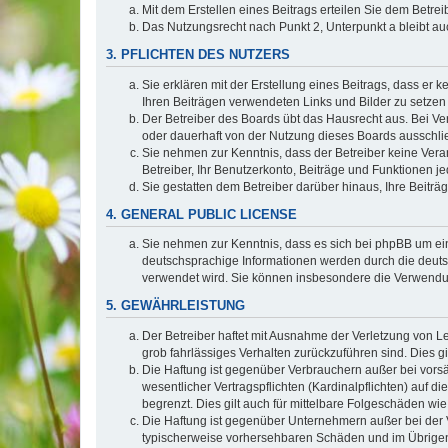
Mit dem Erstellen eines Beitrags erteilen Sie dem Betre
Das Nutzungsrecht nach Punkt 2, Unterpunkt a bleibt 
3. PFLICHTEN DES NUTZERS
Sie erklären mit der Erstellung eines Beitrags, dass er 
Ihren Beiträgen verwendeten Links und Bilder zu setze
Der Betreiber des Boards übt das Hausrecht aus. Bei V
oder dauerhaft von der Nutzung dieses Boards ausschlie
Sie nehmen zur Kenntnis, dass der Betreiber keine Verant
Betreiber, Ihr Benutzerkonto, Beiträge und Funktionen je
Sie gestatten dem Betreiber darüber hinaus, Ihre Beitr
4. GENERAL PUBLIC LICENSE
Sie nehmen zur Kenntnis, dass es sich bei phpBB um ein
deutschsprachige Informationen werden durch die deuts
verwendet wird. Sie können insbesondere die Verwendun
5. GEWÄHRLEISTUNG
Der Betreiber haftet mit Ausnahme der Verletzung von Le
grob fahrlässiges Verhalten zurückzuführen sind. Dies 
Die Haftung ist gegenüber Verbrauchern außer bei vors
wesentlicher Vertragspflichten (Kardinalpflichten) auf
begrenzt. Dies gilt auch für mittelbare Folgeschäden 
Die Haftung ist gegenüber Unternehmern außer bei der V
typischerweise vorhersehbaren Schäden und im Übrigen 