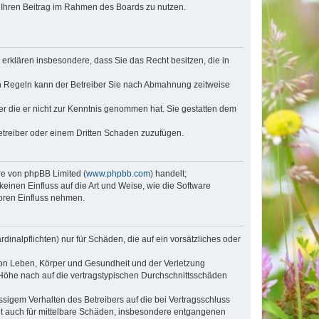
t, Ihren Beitrag im Rahmen des Boards zu nutzen.
e erklären insbesondere, dass Sie das Recht besitzen, die in
en Regeln kann der Betreiber Sie nach Abmahnung zeitweise
oder die er nicht zur Kenntnis genommen hat. Sie gestatten dem
Betreiber oder einem Dritten Schaden zuzufügen.
re von phpBB Limited (
www.phpbb.com
) handelt;
inen Einfluss auf die Art und Weise, wie die Software
oren Einfluss nehmen.
inalpflichten) nur für Schäden, die auf ein vorsätzliches oder
von Leben, Körper und Gesundheit und der Verletzung
r Höhe nach auf die vertragstypischen Durchschnittsschäden
sigem Verhalten des Betreibers auf die bei Vertragsschluss
lt auch für mittelbare Schäden, insbesondere entgangenen