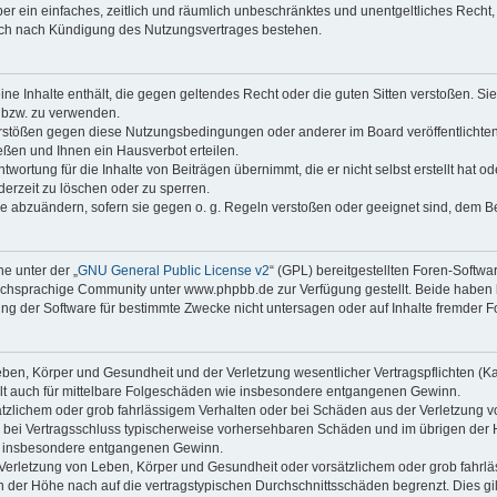
iber ein einfaches, zeitlich und räumlich unbeschränktes und unentgeltliches Rech
auch nach Kündigung des Nutzungsvertrages bestehen.
keine Inhalte enthält, die gegen geltendes Recht oder die guten Sitten verstoßen. Si
n bzw. zu verwenden.
erstößen gegen diese Nutzungsbedingungen oder anderer im Board veröffentlicht
ßen und Ihnen ein Hausverbot erteilen.
wortung für die Inhalte von Beiträgen übernimmt, die er nicht selbst erstellt hat 
derzeit zu löschen oder zu sperren.
äge abzuändern, sofern sie gegen o. g. Regeln verstoßen oder geeignet sind, dem 
e unter der „
GNU General Public License v2
“ (GPL) bereitgestellten Foren-Softwa
chsprachige Community unter www.phpbb.de zur Verfügung gestellt. Beide haben ke
g der Software für bestimmte Zwecke nicht untersagen oder auf Inhalte fremder F
ben, Körper und Gesundheit und der Verletzung wesentlicher Vertragspflichten (Kard
gilt auch für mittelbare Folgeschäden wie insbesondere entgangenen Gewinn.
ätzlichem oder grob fahrlässigem Verhalten oder bei Schäden aus der Verletzung 
 die bei Vertragsschluss typischerweise vorhersehbaren Schäden und im übrigen de
wie insbesondere entgangenen Gewinn.
erletzung von Leben, Körper und Gesundheit oder vorsätzlichem oder grob fahrläs
der Höhe nach auf die vertragstypischen Durchschnittsschäden begrenzt. Dies gi